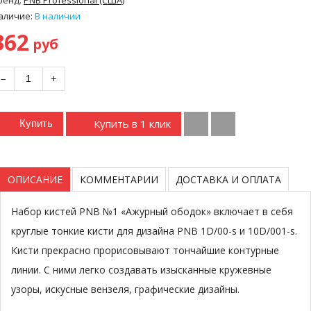
аличие:
В наличии
362
руб
−
+
Купить в 1 клик
Купить
ОПИСАНИЕ
КОММЕНТАРИИ
ДОСТАВКА И ОПЛАТА
Набор кистей PNB №1 «Ажурный ободок» включает в себя
круглые тонкие кисти для дизайна PNB 1D/00-s и 10D/001-s.
Кисти прекрасно прорисовывают тончайшие контурные
линии. С ними легко создавать изысканные кружевные
узоры, искусные вензеля, графические дизайны.