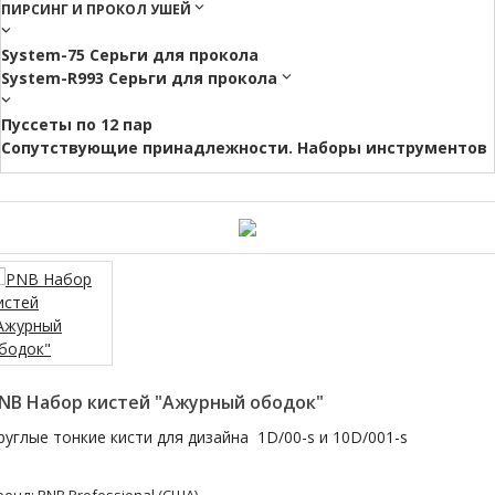
ПИРСИНГ И ПРОКОЛ УШЕЙ
System-75 Серьги для прокола
System-R993 Серьги для прокола
Пуссеты по 12 пар
Cопутствующие принадлежности. Наборы инструментов
NB Набор кистей "Ажурный ободок"
руглые тонкие кисти для дизайна 1D/00-s и 10D/001-s
ренд:
PNB Professional (США)