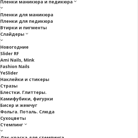
Пленки маникюра и педикюра
Пленки для маникюра
Пленки для педикюра
Втирки и пигменты
Слайдеры
Новогодние
Slider RF
Ami Nails, Mink
Fashion Nails
YeSlider
Наклейки и стикеры
Стразы
Блестки. Глиттеры.
Камифубики, фигурки
Бисер и жемчуг
Фольга. Поталь. Слюда
Сухоцветы
Стемпинг
Лак-краска для стемпинга