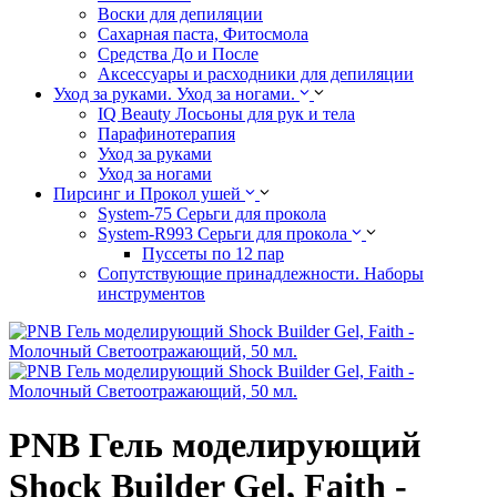
Воски для депиляции
Сахарная паста, Фитосмола
Средства До и После
Аксессуары и расходники для депиляции
Уход за руками. Уход за ногами.
IQ Beauty Лосьоны для рук и тела
Парафинотерапия
Уход за руками
Уход за ногами
Пирсинг и Прокол ушей
System-75 Серьги для прокола
System-R993 Серьги для прокола
Пуссеты по 12 пар
Cопутствующие принадлежности. Наборы
инструментов
PNB Гель моделирующий
Shock Builder Gel, Faith -