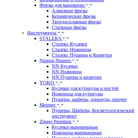
Фрезы для маникюра
Алмазные фрезы
Керамические фрезы
Твердосплавные фрезы
Стальные фрезы
Инструменты
STALEKS
Сталекс Кусачки
Сталекс Ножницы
Сталекс Пушеры и Кюретки
Nippon Nippers
NN Кусачки
NN Ножницы
NN Пушеры и кюретки
YOKO
Кусачки для кутикулы и ногтей
Ножницы для кутикулы
Пушеры, шаберы, пинцеты, прочее
Metzger
Пушеры, Шаберы, Косметологический
инструмент
Zinger Premium
Кусачки маникюрные
Ножницы маникюрные