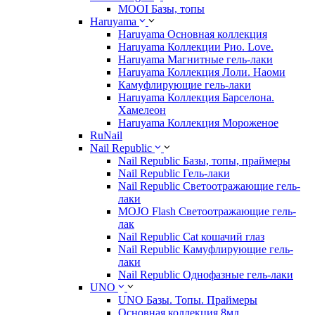
MOOI Базы, топы
Haruyama
Haruyama Основная коллекция
Haruyama Коллекции Рио. Love.
Haruyama Магнитные гель-лаки
Haruyama Коллекция Лоли. Наоми
Камуфлирующие гель-лаки
Haruyama Коллекция Барселона.
Хамелеон
Haruyama Коллекция Мороженое
RuNail
Nail Republic
Nail Republic Базы, топы, праймеры
Nail Republic Гель-лаки
Nail Republic Светоотражающие гель-
лаки
MOJO Flash Светоотражающие гель-
лак
Nail Republic Cat кошачий глаз
Nail Republic Камуфлирующие гель-
лаки
Nail Republic Однофазные гель-лаки
UNO
UNO Базы. Топы. Праймеры
Основная коллекция 8мл.