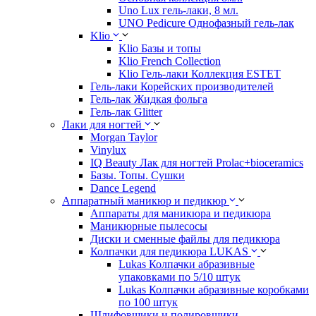
Uno Lux гель-лаки, 8 мл.
UNO Pedicure Однофазный гель-лак
Klio
Klio Базы и топы
Klio French Collection
Klio Гель-лаки Коллекция ESTET
Гель-лаки Корейских производителей
Гель-лак Жидкая фольга
Гель-лак Glitter
Лаки для ногтей
Morgan Taylor
Vinylux
IQ Beauty Лак для ногтей Prolac+bioceramics
Базы. Топы. Сушки
Dance Legend
Аппаратный маникюр и педикюр
Аппараты для маникюра и педикюра
Маникюрные пылесосы
Диски и сменные файлы для педикюра
Колпачки для педикюра LUKAS
Lukas Колпачки абразивные
упаковками по 5/10 штук
Lukas Колпачки абразивные коробками
по 100 штук
Шлифовщики и полировщики