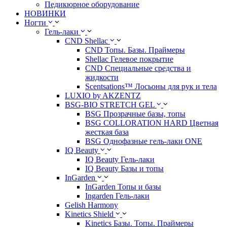
Педикюрное оборудование
НОВИНКИ
Ногти
Гель-лаки
CND Shellac
CND Топы. Базы. Праймеры
Shellac Гелевое покрытие
CND Специальные средства и
жидкости
Scentsations™ Лосьоны для рук и тела
LUXIO by AKZENTZ
BSG-BIO STRETCH GEL
BSG Прозрачные базы, топы
BSG COLLORATION HARD Цветная
жесткая база
BSG Однофазные гель-лаки ONE
IQ Beauty
IQ Beauty Гель-лаки
IQ Beauty Базы и топы
InGarden
InGarden Топы и базы
Ingarden Гель-лаки
Gelish Harmony
Kinetics Shield
Kinetics Базы. Топы. Праймеры