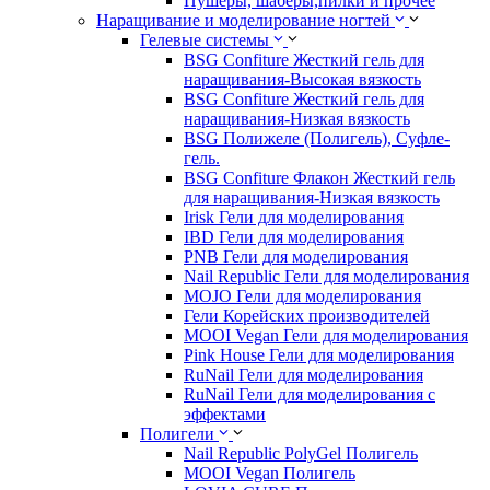
Пушеры, шаберы,пилки и прочее
Наращивание и моделирование ногтей
Гелевые системы
BSG Confiture Жесткий гель для
наращивания-Высокая вязкость
BSG Confiture Жесткий гель для
наращивания-Низкая вязкость
BSG Полижеле (Полигель), Суфле-
гель.
BSG Confiture Флакон Жесткий гель
для наращивания-Низкая вязкость
Irisk Гели для моделирования
IBD Гели для моделирования
PNB Гели для моделирования
Nail Republic Гели для моделирования
MOJO Гели для моделирования
Гели Корейских производителей
MOOI Vegan Гели для моделирования
Pink House Гели для моделирования
RuNail Гели для моделирования
RuNail Гели для моделирования с
эффектами
Полигели
Nail Republic PolyGel Полигель
MOOI Vegan Полигель