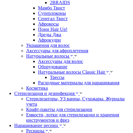
2BRAIDS
Мамбо Твист
Суперлоконы
Сенегал Твист
Афрокосы
Пони Hair Up!
Дреды Джа
Афрокудри
Украшения для волос
Аксессуары для афроплетения
Натуральные волосы
Аксессуары для волос
Оборудование
Натуральные волосы Classic Hair
Трессы
Расходные материалы для наращивания
Косметика
Стерилизация и дезинфекция
Стерилизаторы, УЗ ванны, Сухожары. Журналы
учета
Крафт-пакеты для стерилизации
Емкости, лотки для стерилизации и хранения
инструментов и фрез
Наращивание ресниц
Ресницы