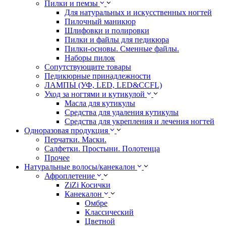
Пилки и пемзы
Для натуральных и искусственных ногтей
Пилочный маникюр
Шлифовки и полировки
Пилки и файлы для педикюра
Пилки-основы. Сменные файлы.
Наборы пилок
Сопутствующите товары
Педикюрные принадлежности
ЛАМПЫ (УФ, LED, LED&CCFL)
Уход за ногтями и кутикулой
Масла для кутикулы
Средства для удаления кутикулы
Средства для укрепления и лечения ногтей
Одноразовая продукция
Перчатки. Маски.
Салфетки. Простыни. Полотенца
Прочее
Натуральные волосы/канекалон
Афроплетение
ZiZi Косички
Канекалон
Омбре
Классический
Цветной