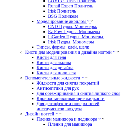
LOVIA CURE Полигель
Runail Expert Полигель
Irisk Полигель
BSG Полижеле
Моделирование акрилом
CND Пудры. Мономеры.
Ez Fow Пудры. Мономеры
InGarden Пудры. Мономеры.
Irisk Пудры. Мономеры
Типсы, формы, клей, шелк
Кисти для моделирования и дизайна ногтей
Кисти для геля
Кисти для акрила
Кисти для дизайна
Кисти для полигеля
Вспомогательные жидкости
Жидкости для снятия покрытий
Антисептики для рук
Для обезжиривания и снятия липкого слоя
Кровоостанавливающие жидкости
Для дезинфекции поверхностей,
инструментов, вохдуха
Дизайн ногтей
Пленки маникюра и педикюра
Пленки для маникюра