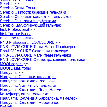
Serebro
Serebro Базы. Топы.
Serebro Светоотражающие гель-лаки
Serebro Основная коллекция гель-лаков
Serebro Гель-лаки с эффектами
Serebro Камуфлирующий гель-лак
Irisk Professional
Irisk Топы и Базы
Elite Line гель-лаки
PNB Professional-LOVIA CURE
PNB-LOVIA CURE Топы. Базы. Праймеры
Pnb-LOVIA CURE Основная коллекция
PNB-LOVIA CURE Магнитные гель-лаки
PNB-LOVIA CURE Cветоотражающие гель-лаки
MOOI Vegan
MOOI Базы, топы
Haruyama
Haruyama Основная коллекция
Haruyama Коллекции Рио. Love.
Haruyama Магнитные гель-лаки
Haruyama Коллекция Лоли. Наоми
Камуфлирующие гель-лаки
Haruyama Коллекция Барселона. Хамелеон
Haruyama Коллекция Мороженое
RuNail