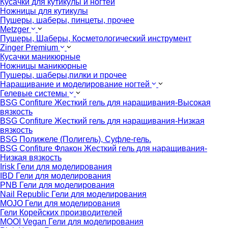
Кусачки для кутикулы и ногтей
Ножницы для кутикулы
Пушеры, шаберы, пинцеты, прочее
Metzger
Пушеры, Шаберы, Косметологический инструмент
Zinger Premium
Кусачки маникюрные
Ножницы маникюрные
Пушеры, шаберы,пилки и прочее
Наращивание и моделирование ногтей
Гелевые системы
BSG Confiture Жесткий гель для наращивания-Высокая
вязкость
BSG Confiture Жесткий гель для наращивания-Низкая
вязкость
BSG Полижеле (Полигель), Суфле-гель.
BSG Confiture Флакон Жесткий гель для наращивания-
Низкая вязкость
Irisk Гели для моделирования
IBD Гели для моделирования
PNB Гели для моделирования
Nail Republic Гели для моделирования
MOJO Гели для моделирования
Гели Корейских производителей
MOOI Vegan Гели для моделирования