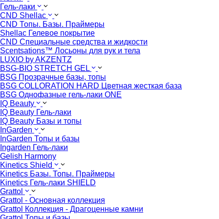
Гель-лаки
CND Shellac
CND Топы. Базы. Праймеры
Shellac Гелевое покрытие
CND Специальные средства и жидкости
Scentsations™ Лосьоны для рук и тела
LUXIO by AKZENTZ
BSG-BIO STRETCH GEL
BSG Прозрачные базы, топы
BSG COLLORATION HARD Цветная жесткая база
BSG Однофазные гель-лаки ONE
IQ Beauty
IQ Beauty Гель-лаки
IQ Beauty Базы и топы
InGarden
InGarden Топы и базы
Ingarden Гель-лаки
Gelish Harmony
Kinetics Shield
Kinetics Базы. Топы. Праймеры
Kinetics Гель-лаки SHIELD
Grattol
Grattol - Oснoвнaя коллекция
Grattol Коллекция - Драгоценные камни
Grattol Топы и базы