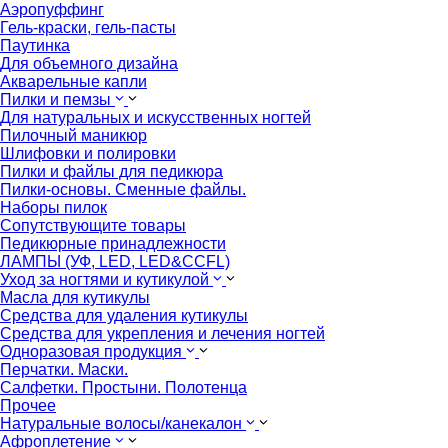
Аэропуффинг
Гель-краски, гель-пасты
Паутинка
Для объемного дизайна
Акварельные капли
Пилки и пемзы
Для натуральных и искусственных ногтей
Пилочный маникюр
Шлифовки и полировки
Пилки и файлы для педикюра
Пилки-основы. Сменные файлы.
Наборы пилок
Сопутствующите товары
Педикюрные принадлежности
ЛАМПЫ (УФ, LED, LED&CCFL)
Уход за ногтями и кутикулой
Масла для кутикулы
Средства для удаления кутикулы
Средства для укрепления и лечения ногтей
Одноразовая продукция
Перчатки. Маски.
Салфетки. Простыни. Полотенца
Прочее
Натуральные волосы/канекалон
Афроплетение