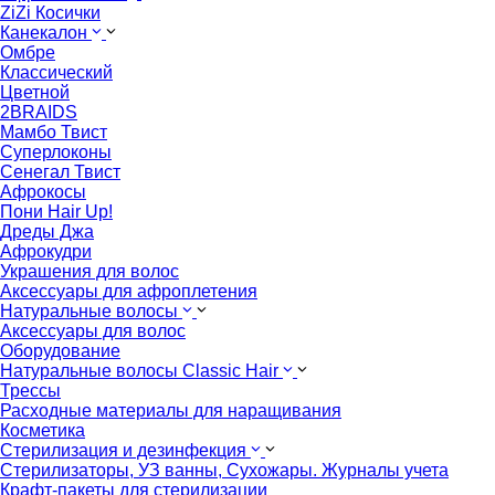
ZiZi Косички
Канекалон
Омбре
Классический
Цветной
2BRAIDS
Мамбо Твист
Суперлоконы
Сенегал Твист
Афрокосы
Пони Hair Up!
Дреды Джа
Афрокудри
Украшения для волос
Аксессуары для афроплетения
Натуральные волосы
Аксессуары для волос
Оборудование
Натуральные волосы Classic Hair
Трессы
Расходные материалы для наращивания
Косметика
Стерилизация и дезинфекция
Стерилизаторы, УЗ ванны, Сухожары. Журналы учета
Крафт-пакеты для стерилизации