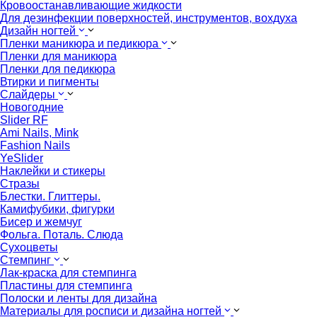
Кровоостанавливающие жидкости
Для дезинфекции поверхностей, инструментов, вохдуха
Дизайн ногтей
Пленки маникюра и педикюра
Пленки для маникюра
Пленки для педикюра
Втирки и пигменты
Слайдеры
Новогодние
Slider RF
Ami Nails, Mink
Fashion Nails
YeSlider
Наклейки и стикеры
Стразы
Блестки. Глиттеры.
Камифубики, фигурки
Бисер и жемчуг
Фольга. Поталь. Слюда
Сухоцветы
Стемпинг
Лак-краска для стемпинга
Пластины для стемпинга
Полоски и ленты для дизайна
Материалы для росписи и дизайна ногтей