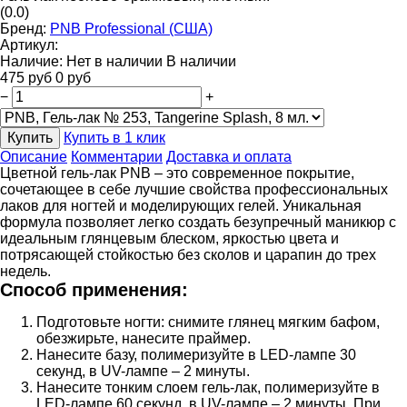
(0.0)
Бренд:
PNB Professional (США)
Артикул:
Наличие:
Нет в наличии
В наличии
475
руб
0
руб
−
+
Купить
Купить в 1 клик
Описание
Комментарии
Доставка и оплата
Цветной гель-лак PNB – это современное покрытие,
сочетающее в себе лучшие свойства профессиональных
лаков для ногтей и моделирующих гелей. Уникальная
формула позволяет легко создать безупречный маникюр с
идеальным глянцевым блеском, яркостью цвета и
потрясающей стойкостью без сколов и царапин до трех
недель.
Способ применения:
Подготовьте ногти: снимите глянец мягким бафом,
обезжирьте, нанесите праймер.
Нанесите базу, полимеризуйте в LED-лампе 30
секунд, в UV-лампе – 2 минуты.
Нанесите тонким слоем гель-лак, полимеризуйте в
LED-лампе 60 секунд, в UV-лампе – 2 минуты. При