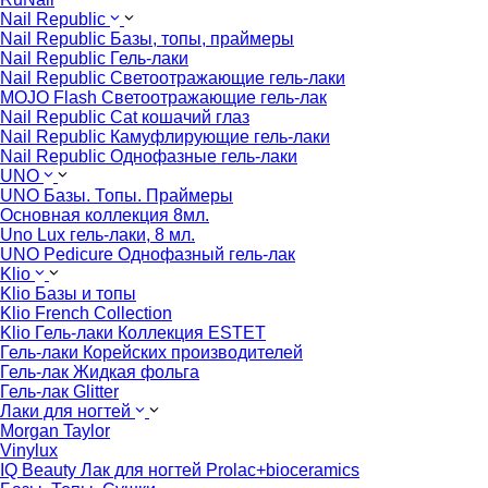
Nail Republic
Nail Republic Базы, топы, праймеры
Nail Republic Гель-лаки
Nail Republic Светоотражающие гель-лаки
MOJO Flash Светоотражающие гель-лак
Nail Republic Cat кошачий глаз
Nail Republic Камуфлирующие гель-лаки
Nail Republic Однофазные гель-лаки
UNO
UNO Базы. Топы. Праймеры
Основная коллекция 8мл.
Uno Lux гель-лаки, 8 мл.
UNO Pedicure Однофазный гель-лак
Klio
Klio Базы и топы
Klio French Collection
Klio Гель-лаки Коллекция ESTET
Гель-лаки Корейских производителей
Гель-лак Жидкая фольга
Гель-лак Glitter
Лаки для ногтей
Morgan Taylor
Vinylux
IQ Beauty Лак для ногтей Prolac+bioceramics