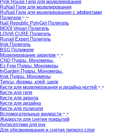
Pink House Гели для моделирования
RuNail Гели для моделирования
RuNail Гели для моделирования с эффектами
Полигели
Nail Republic PolyGel Полигель
MOOI Vegan Полигель
LOVIA CURE Полигель
Runail Expert Полигель
Irisk Полигель
BSG Полижеле
Моделирование акрилом
CND Пудры. Мономеры.
Ez Fow Пудры. Мономеры
InGarden Пудры. Мономеры.
Irisk Пудры. Мономеры
Типсы, формы, клей, шелк
Кисти для моделирования и дизайна ногтей
Кисти для геля
Кисти для акрила
Кисти для дизайна
Кисти для полигеля
Вспомогательные жидкости
Жидкости для снятия покрытий
Антисептики для рук
Для обезжиривания и снятия липкого слоя