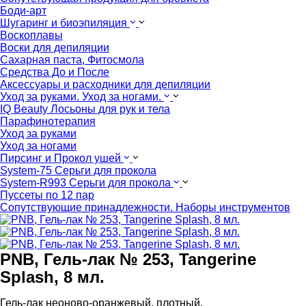
Боди-арт
Шугаринг и биоэпиляция
Воскоплавы
Воски для депиляции
Сахарная паста, Фитосмола
Средства До и После
Аксессуары и расходники для депиляции
Уход за руками. Уход за ногами.
IQ Beauty Лосьоны для рук и тела
Парафинотерапия
Уход за руками
Уход за ногами
Пирсинг и Прокол ушей
System-75 Серьги для прокола
System-R993 Серьги для прокола
Пуссеты по 12 пар
Cопутствующие принадлежности. Наборы инструментов
PNB, Гель-лак № 253, Tangerine
Splash, 8 мл.
Гель-лак неоново-оранжевый, плотный.