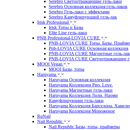
Serebro Светоотражающие гель-лаки
Serebro Основная коллекция гель-лаков
Serebro Гель-лаки с эффектами
Serebro Камуфлирующий гель-лак
Irisk Professional
Irisk Топы и Базы
Elite Line гель-лаки
PNB Professional-LOVIA CURE
PNB-LOVIA CURE Топы. Базы. Прайм
Pnb-LOVIA CURE Основная коллекция
PNB-LOVIA CURE Магнитные гель-ла
PNB-LOVIA CURE Cветоотражающие ге
MOOI Vegan
MOOI Базы, топы
Haruyama
Haruyama Основная коллекция
Haruyama Коллекции Рио. Love.
Haruyama Магнитные гель-лаки
Haruyama Коллекция Лоли. Наоми
Камуфлирующие гель-лаки
Haruyama Коллекция Барселона. Хамеле
Haruyama Коллекция Мороженое
RuNail
Nail Republic
Nail Republic Базы, топы, праймеры