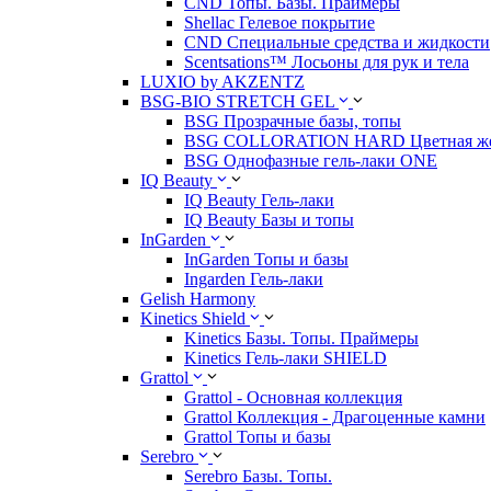
CND Топы. Базы. Праймеры
Shellac Гелевое покрытие
CND Специальные средства и жидкости
Scentsations™ Лосьоны для рук и тела
LUXIO by AKZENTZ
BSG-BIO STRETCH GEL
BSG Прозрачные базы, топы
BSG COLLORATION HARD Цветная жес
BSG Однофазные гель-лаки ONE
IQ Beauty
IQ Beauty Гель-лаки
IQ Beauty Базы и топы
InGarden
InGarden Топы и базы
Ingarden Гель-лаки
Gelish Harmony
Kinetics Shield
Kinetics Базы. Топы. Праймеры
Kinetics Гель-лаки SHIELD
Grattol
Grattol - Oснoвнaя коллекция
Grattol Коллекция - Драгоценные камни
Grattol Топы и базы
Serebro
Serebro Базы. Топы.