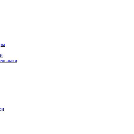
еры
ки
ль-лаки
он