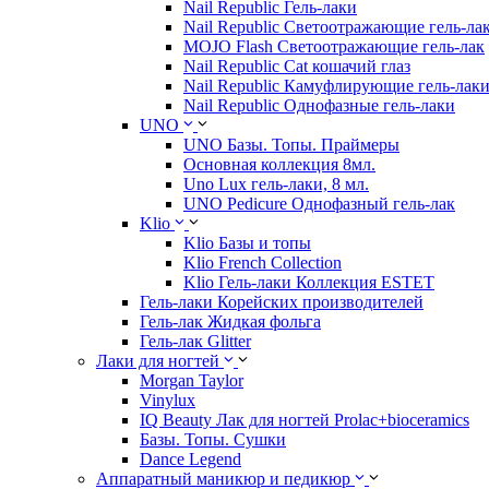
Nail Republic Гель-лаки
Nail Republic Светоотражающие гель-ла
MOJO Flash Светоотражающие гель-лак
Nail Republic Cat кошачий глаз
Nail Republic Камуфлирующие гель-лак
Nail Republic Однофазные гель-лаки
UNO
UNO Базы. Топы. Праймеры
Основная коллекция 8мл.
Uno Lux гель-лаки, 8 мл.
UNO Pedicure Однофазный гель-лак
Klio
Klio Базы и топы
Klio French Collection
Klio Гель-лаки Коллекция ESTET
Гель-лаки Корейских производителей
Гель-лак Жидкая фольга
Гель-лак Glitter
Лаки для ногтей
Morgan Taylor
Vinylux
IQ Beauty Лак для ногтей Prolac+bioceramics
Базы. Топы. Сушки
Dance Legend
Аппаратный маникюр и педикюр