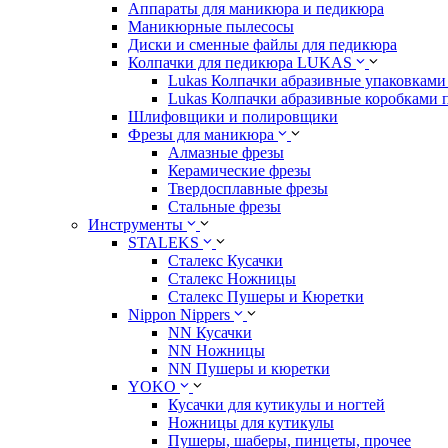
Аппараты для маникюра и педикюра
Маникюрные пылесосы
Диски и сменные файлы для педикюра
Колпачки для педикюра LUKAS
Lukas Колпачки абразивные упаковками 
Lukas Колпачки абразивные коробками 
Шлифовщики и полировщики
Фрезы для маникюра
Алмазные фрезы
Керамические фрезы
Твердосплавные фрезы
Стальные фрезы
Инструменты
STALEKS
Сталекс Кусачки
Сталекс Ножницы
Сталекс Пушеры и Кюретки
Nippon Nippers
NN Кусачки
NN Ножницы
NN Пушеры и кюретки
YOKO
Кусачки для кутикулы и ногтей
Ножницы для кутикулы
Пушеры, шаберы, пинцеты, прочее