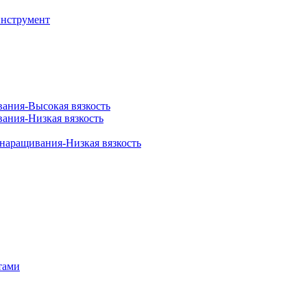
инструмент
вания-Высокая вязкость
вания-Низкая вязкость
 наращивания-Низкая вязкость
тами