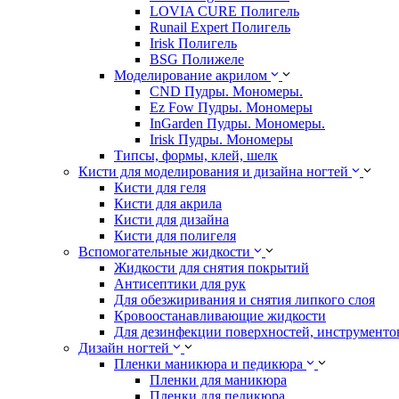
LOVIA CURE Полигель
Runail Expert Полигель
Irisk Полигель
BSG Полижеле
Моделирование акрилом
CND Пудры. Мономеры.
Ez Fow Пудры. Мономеры
InGarden Пудры. Мономеры.
Irisk Пудры. Мономеры
Типсы, формы, клей, шелк
Кисти для моделирования и дизайна ногтей
Кисти для геля
Кисти для акрила
Кисти для дизайна
Кисти для полигеля
Вспомогательные жидкости
Жидкости для снятия покрытий
Антисептики для рук
Для обезжиривания и снятия липкого слоя
Кровоостанавливающие жидкости
Для дезинфекции поверхностей, инструментов
Дизайн ногтей
Пленки маникюра и педикюра
Пленки для маникюра
Пленки для педикюра