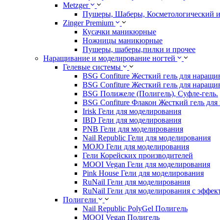
Metzger
Пушеры, Шаберы, Косметологический 
Zinger Premium
Кусачки маникюрные
Ножницы маникюрные
Пушеры, шаберы,пилки и прочее
Наращивание и моделирование ногтей
Гелевые системы
BSG Confiture Жесткий гель для наращи
BSG Confiture Жесткий гель для наращи
BSG Полижеле (Полигель), Суфле-гель.
BSG Confiture Флакон Жесткий гель для
Irisk Гели для моделирования
IBD Гели для моделирования
PNB Гели для моделирования
Nail Republic Гели для моделирования
MOJO Гели для моделирования
Гели Корейских производителей
MOOI Vegan Гели для моделирования
Pink House Гели для моделирования
RuNail Гели для моделирования
RuNail Гели для моделирования с эффек
Полигели
Nail Republic PolyGel Полигель
MOOI Vegan Полигель