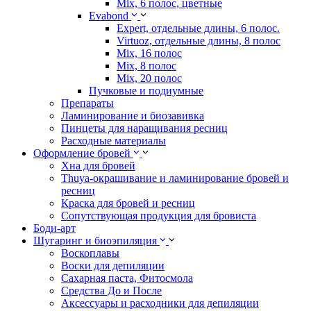
Mix, 6 полос, цветные
Evabond
Expert, отдельные длины, 6 полос.
Virtuoz, отдельные длины, 8 полос
Mix, 16 полос
Mix, 8 полос
Mix, 20 полос
Пучковые и подиумные
Препараты
Ламинирование и биозавивка
Пинцеты для наращивания ресниц
Расходные материалы
Оформление бровей
Хна для бровей
Thuya-окрашивание и ламинирование бровей и
ресниц
Краска для бровей и ресниц
Сопутствующая продукция для бровиста
Боди-арт
Шугаринг и биоэпиляция
Воскоплавы
Воски для депиляции
Сахарная паста, Фитосмола
Средства До и После
Аксессуары и расходники для депиляции