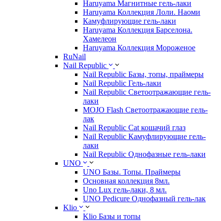
Haruyama Магнитные гель-лаки
Haruyama Коллекция Лоли. Наоми
Камуфлирующие гель-лаки
Haruyama Коллекция Барселона.
Хамелеон
Haruyama Коллекция Мороженое
RuNail
Nail Republic
Nail Republic Базы, топы, праймеры
Nail Republic Гель-лаки
Nail Republic Светоотражающие гель-
лаки
MOJO Flash Светоотражающие гель-
лак
Nail Republic Cat кошачий глаз
Nail Republic Камуфлирующие гель-
лаки
Nail Republic Однофазные гель-лаки
UNO
UNO Базы. Топы. Праймеры
Основная коллекция 8мл.
Uno Lux гель-лаки, 8 мл.
UNO Pedicure Однофазный гель-лак
Klio
Klio Базы и топы