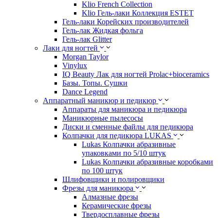
Klio French Collection
Klio Гель-лаки Коллекция ESTET
Гель-лаки Корейских производителей
Гель-лак Жидкая фольга
Гель-лак Glitter
Лаки для ногтей
Morgan Taylor
Vinylux
IQ Beauty Лак для ногтей Prolac+bioceramics
Базы. Топы. Сушки
Dance Legend
Аппаратный маникюр и педикюр
Аппараты для маникюра и педикюра
Маникюрные пылесосы
Диски и сменные файлы для педикюра
Колпачки для педикюра LUKAS
Lukas Колпачки абразивные
упаковками по 5/10 штук
Lukas Колпачки абразивные коробками
по 100 штук
Шлифовщики и полировщики
Фрезы для маникюра
Алмазные фрезы
Керамические фрезы
Твердосплавные фрезы