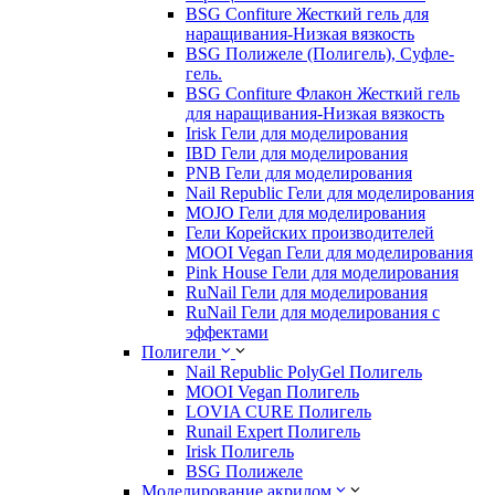
BSG Confiture Жесткий гель для
наращивания-Низкая вязкость
BSG Полижеле (Полигель), Суфле-
гель.
BSG Confiture Флакон Жесткий гель
для наращивания-Низкая вязкость
Irisk Гели для моделирования
IBD Гели для моделирования
PNB Гели для моделирования
Nail Republic Гели для моделирования
MOJO Гели для моделирования
Гели Корейских производителей
MOOI Vegan Гели для моделирования
Pink House Гели для моделирования
RuNail Гели для моделирования
RuNail Гели для моделирования с
эффектами
Полигели
Nail Republic PolyGel Полигель
MOOI Vegan Полигель
LOVIA CURE Полигель
Runail Expert Полигель
Irisk Полигель
BSG Полижеле
Моделирование акрилом