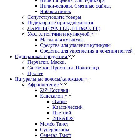
Пилки и файлы для педикюра
Пилки-основы. Сменные файлы.
Наборы пилок
Сопутствующите товары
Педикюрные принадлежности
ЛАМПЫ (УФ, LED, LED&CCFL)
Уход за ногтями и кутикулой
Масла для кутикулы
Средства для удаления кутикулы
Средства для укрепления и лечения ногтей
Одноразовая продукция
Перчатки. Маски.
Салфетки. Простыни. Полотенца
Прочее
Натуральные волосы/канекалон
Афроплетение
ZiZi Косички
Канекалон
Омбре
Классический
Цветной
2BRAIDS
Мамбо Твист
Суперлоконы
Сенегал Твист