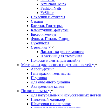
Ami Nails, Mink
Fashion Nails
YeSlider
Наклейки и стикеры
Стразы
Блестки. Глиттеры.
Камифубики, фигурки
Бисер и жемчуг
Фольга. Поталь. Слюда
Сухоцветы
Стемпинг
Лак-краска для стемпинга
Пластины для стемпинга
Полоски и ленты для дизайна
Материалы для росписи и дизайна ногтей
Аэропуффинг
Гель-краски, гель-пасты
Паутинка
Для объемного дизайна
Акварельные капли
Пилки и пемзы
Для натуральных и искусственных ногтей
Пилочный маникюр
Шлифовки и полировки