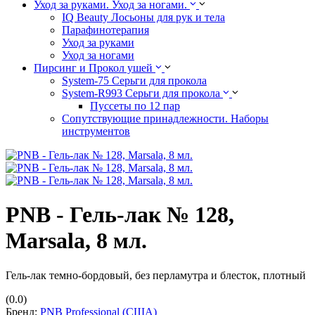
Уход за руками. Уход за ногами.
IQ Beauty Лосьоны для рук и тела
Парафинотерапия
Уход за руками
Уход за ногами
Пирсинг и Прокол ушей
System-75 Серьги для прокола
System-R993 Серьги для прокола
Пуссеты по 12 пар
Cопутствующие принадлежности. Наборы
инструментов
PNB - Гель-лак № 128,
Marsala, 8 мл.
Гель-лак темно-бордовый, без перламутра и блесток, плотный
(0.0)
Бренд:
PNB Professional (США)