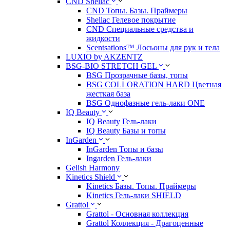
CND Shellac
CND Топы. Базы. Праймеры
Shellac Гелевое покрытие
CND Специальные средства и
жидкости
Scentsations™ Лосьоны для рук и тела
LUXIO by AKZENTZ
BSG-BIO STRETCH GEL
BSG Прозрачные базы, топы
BSG COLLORATION HARD Цветная
жесткая база
BSG Однофазные гель-лаки ONE
IQ Beauty
IQ Beauty Гель-лаки
IQ Beauty Базы и топы
InGarden
InGarden Топы и базы
Ingarden Гель-лаки
Gelish Harmony
Kinetics Shield
Kinetics Базы. Топы. Праймеры
Kinetics Гель-лаки SHIELD
Grattol
Grattol - Oснoвнaя коллекция
Grattol Коллекция - Драгоценные