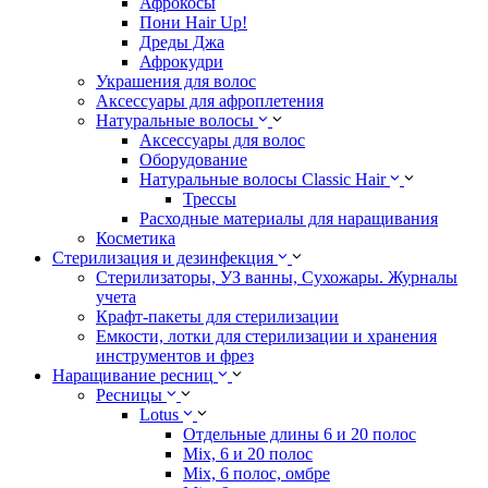
Афрокосы
Пони Hair Up!
Дреды Джа
Афрокудри
Украшения для волос
Аксессуары для афроплетения
Натуральные волосы
Аксессуары для волос
Оборудование
Натуральные волосы Classic Hair
Трессы
Расходные материалы для наращивания
Косметика
Стерилизация и дезинфекция
Стерилизаторы, УЗ ванны, Сухожары. Журналы
учета
Крафт-пакеты для стерилизации
Емкости, лотки для стерилизации и хранения
инструментов и фрез
Наращивание ресниц
Ресницы
Lotus
Отдельные длины 6 и 20 полос
Mix, 6 и 20 полос
Mix, 6 полос, омбре