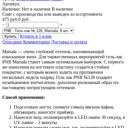
Артикул:
Наличие:
Нет в наличии
В наличии
Снят с производства или выведен из ассортимента
475
руб
0
руб
−
+
Купить в 1 клик
Купить
Описание
Комментарии
Доставка и оплата
Marsala — очень глубокий оттенок, напоминающий
изысканное вино. Для торжественных мероприятий гель-лак
PNB Marsala станет самым оптимальным выбором. С первого
же нанесения на ногтевую пластину создается стойкое
покрытие, с которым можно ходить на протяжении
нескольких недель подряд. Гель лак PNB №128 подарит
незабываемое впечатление, дополнив роскошный образ по-
настоящему интригующим оттенком.
Способ применения:
Подготовьте ногти: снимите глянец мягким бафом,
обезжирьте, нанесите праймер.
Нанесите базу, полимеризуйте в LED-лампе 30 секунд, в
UV-лампе – 2 минуты.
Нанесите тонким слоем гель-лак, полимеризуйте в LED-