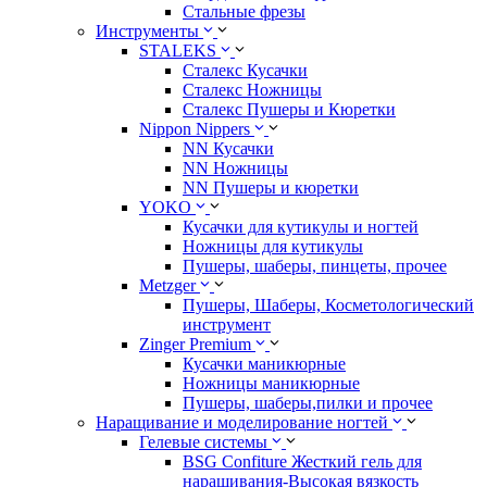
Стальные фрезы
Инструменты
STALEKS
Сталекс Кусачки
Сталекс Ножницы
Сталекс Пушеры и Кюретки
Nippon Nippers
NN Кусачки
NN Ножницы
NN Пушеры и кюретки
YOKO
Кусачки для кутикулы и ногтей
Ножницы для кутикулы
Пушеры, шаберы, пинцеты, прочее
Metzger
Пушеры, Шаберы, Косметологический
инструмент
Zinger Premium
Кусачки маникюрные
Ножницы маникюрные
Пушеры, шаберы,пилки и прочее
Наращивание и моделирование ногтей
Гелевые системы
BSG Confiture Жесткий гель для
наращивания-Высокая вязкость