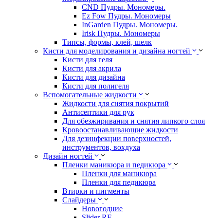
CND Пудры. Мономеры.
Ez Fow Пудры. Мономеры
InGarden Пудры. Мономеры.
Irisk Пудры. Мономеры
Типсы, формы, клей, шелк
Кисти для моделирования и дизайна ногтей
Кисти для геля
Кисти для акрила
Кисти для дизайна
Кисти для полигеля
Вспомогательные жидкости
Жидкости для снятия покрытий
Антисептики для рук
Для обезжиривания и снятия липкого слоя
Кровоостанавливающие жидкости
Для дезинфекции поверхностей,
инструментов, вохдуха
Дизайн ногтей
Пленки маникюра и педикюра
Пленки для маникюра
Пленки для педикюра
Втирки и пигменты
Слайдеры
Новогодние
Slider RF