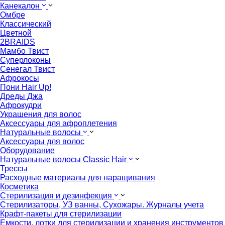
Канекалон
Омбре
Классический
Цветной
2BRAIDS
Мамбо Твист
Суперлоконы
Сенегал Твист
Афрокосы
Пони Hair Up!
Дреды Джа
Афрокудри
Украшения для волос
Аксессуары для афроплетения
Натуральные волосы
Аксессуары для волос
Оборудование
Натуральные волосы Classic Hair
Трессы
Расходные материалы для наращивания
Косметика
Стерилизация и дезинфекция
Стерилизаторы, УЗ ванны, Сухожары. Журналы учета
Крафт-пакеты для стерилизации
Емкости, лотки для стерилизации и хранения инструментов