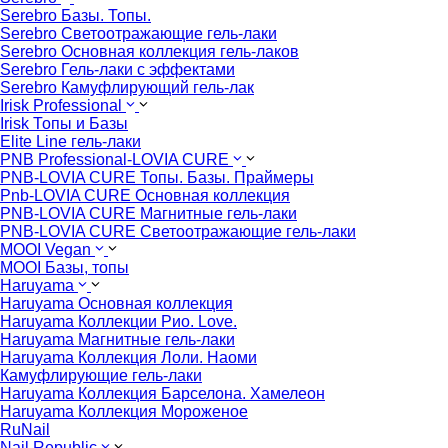
Serebro Базы. Топы.
Serebro Светоотражающие гель-лаки
Serebro Основная коллекция гель-лаков
Serebro Гель-лаки с эффектами
Serebro Камуфлирующий гель-лак
Irisk Professional
Irisk Топы и Базы
Elite Line гель-лаки
PNB Professional-LOVIA CURE
PNB-LOVIA CURE Топы. Базы. Праймеры
Pnb-LOVIA CURE Основная коллекция
PNB-LOVIA CURE Магнитные гель-лаки
PNB-LOVIA CURE Cветоотражающие гель-лаки
MOOI Vegan
MOOI Базы, топы
Haruyama
Haruyama Основная коллекция
Haruyama Коллекции Рио. Love.
Haruyama Магнитные гель-лаки
Haruyama Коллекция Лоли. Наоми
Камуфлирующие гель-лаки
Haruyama Коллекция Барселона. Хамелеон
Haruyama Коллекция Мороженое
RuNail
Nail Republic