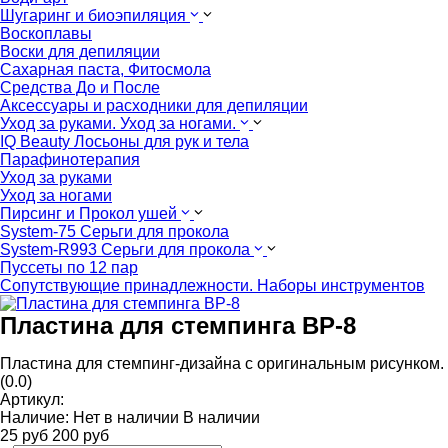
Шугаринг и биоэпиляция
Воскоплавы
Воски для депиляции
Сахарная паста, Фитосмола
Средства До и После
Аксессуары и расходники для депиляции
Уход за руками. Уход за ногами.
IQ Beauty Лосьоны для рук и тела
Парафинотерапия
Уход за руками
Уход за ногами
Пирсинг и Прокол ушей
System-75 Серьги для прокола
System-R993 Серьги для прокола
Пуссеты по 12 пар
Cопутствующие принадлежности. Наборы инструментов
Пластина для стемпинга BP-8
Пластина для стемпинг-дизайна с оригинальным рисунком.
(0.0)
Артикул:
Наличие:
Нет в наличии
В наличии
25
руб
200
руб