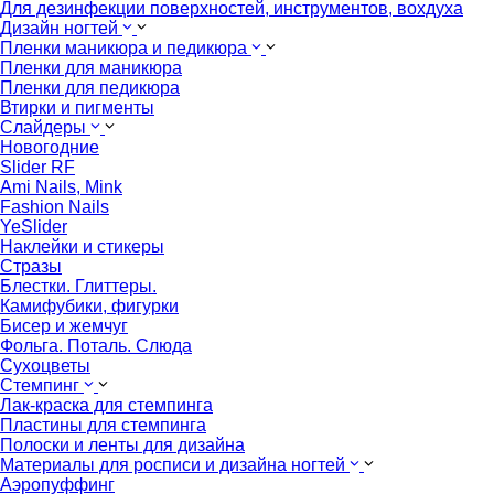
Для дезинфекции поверхностей, инструментов, вохдуха
Дизайн ногтей
Пленки маникюра и педикюра
Пленки для маникюра
Пленки для педикюра
Втирки и пигменты
Слайдеры
Новогодние
Slider RF
Ami Nails, Mink
Fashion Nails
YeSlider
Наклейки и стикеры
Стразы
Блестки. Глиттеры.
Камифубики, фигурки
Бисер и жемчуг
Фольга. Поталь. Слюда
Сухоцветы
Стемпинг
Лак-краска для стемпинга
Пластины для стемпинга
Полоски и ленты для дизайна
Материалы для росписи и дизайна ногтей
Аэропуффинг