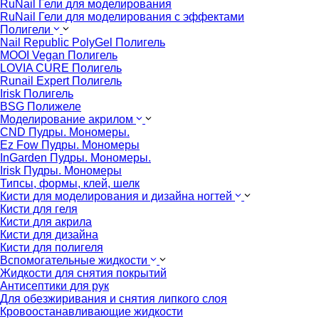
RuNail Гели для моделирования
RuNail Гели для моделирования с эффектами
Полигели
Nail Republic PolyGel Полигель
MOOI Vegan Полигель
LOVIA CURE Полигель
Runail Expert Полигель
Irisk Полигель
BSG Полижеле
Моделирование акрилом
CND Пудры. Мономеры.
Ez Fow Пудры. Мономеры
InGarden Пудры. Мономеры.
Irisk Пудры. Мономеры
Типсы, формы, клей, шелк
Кисти для моделирования и дизайна ногтей
Кисти для геля
Кисти для акрила
Кисти для дизайна
Кисти для полигеля
Вспомогательные жидкости
Жидкости для снятия покрытий
Антисептики для рук
Для обезжиривания и снятия липкого слоя
Кровоостанавливающие жидкости