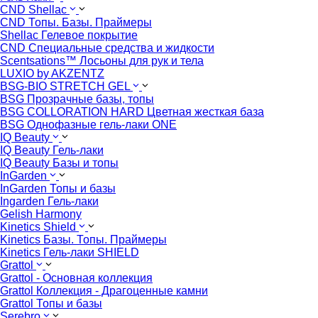
CND Shellac
CND Топы. Базы. Праймеры
Shellac Гелевое покрытие
CND Специальные средства и жидкости
Scentsations™ Лосьоны для рук и тела
LUXIO by AKZENTZ
BSG-BIO STRETCH GEL
BSG Прозрачные базы, топы
BSG COLLORATION HARD Цветная жесткая база
BSG Однофазные гель-лаки ONE
IQ Beauty
IQ Beauty Гель-лаки
IQ Beauty Базы и топы
InGarden
InGarden Топы и базы
Ingarden Гель-лаки
Gelish Harmony
Kinetics Shield
Kinetics Базы. Топы. Праймеры
Kinetics Гель-лаки SHIELD
Grattol
Grattol - Oснoвнaя коллекция
Grattol Коллекция - Драгоценные камни
Grattol Топы и базы
Serebro