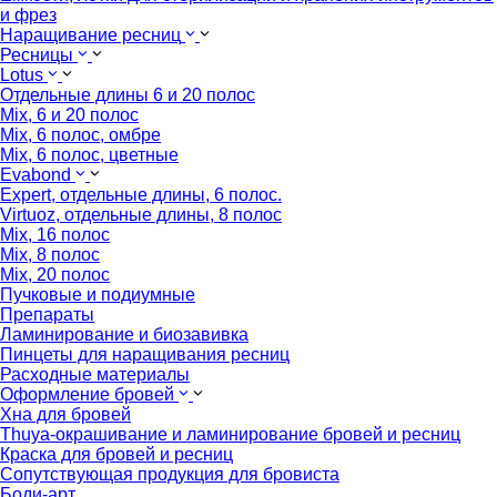
и фрез
Наращивание ресниц
Ресницы
Lotus
Отдельные длины 6 и 20 полос
Mix, 6 и 20 полос
Mix, 6 полос, омбре
Mix, 6 полос, цветные
Evabond
Expert, отдельные длины, 6 полос.
Virtuoz, отдельные длины, 8 полос
Mix, 16 полос
Mix, 8 полос
Mix, 20 полос
Пучковые и подиумные
Препараты
Ламинирование и биозавивка
Пинцеты для наращивания ресниц
Расходные материалы
Оформление бровей
Хна для бровей
Thuya-окрашивание и ламинирование бровей и ресниц
Краска для бровей и ресниц
Сопутствующая продукция для бровиста
Боди-арт