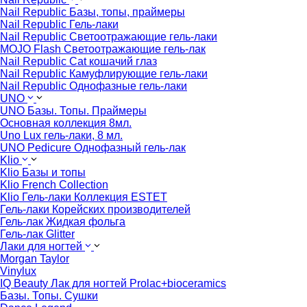
Nail Republic Базы, топы, праймеры
Nail Republic Гель-лаки
Nail Republic Светоотражающие гель-лаки
MOJO Flash Светоотражающие гель-лак
Nail Republic Cat кошачий глаз
Nail Republic Камуфлирующие гель-лаки
Nail Republic Однофазные гель-лаки
UNO
UNO Базы. Топы. Праймеры
Основная коллекция 8мл.
Uno Lux гель-лаки, 8 мл.
UNO Pedicure Однофазный гель-лак
Klio
Klio Базы и топы
Klio French Collection
Klio Гель-лаки Коллекция ESTET
Гель-лаки Корейских производителей
Гель-лак Жидкая фольга
Гель-лак Glitter
Лаки для ногтей
Morgan Taylor
Vinylux
IQ Beauty Лак для ногтей Prolac+bioceramics
Базы. Топы. Сушки