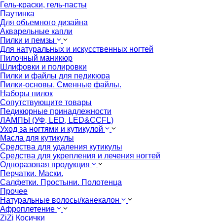
Гель-краски, гель-пасты
Паутинка
Для объемного дизайна
Акварельные капли
Пилки и пемзы
Для натуральных и искусственных ногтей
Пилочный маникюр
Шлифовки и полировки
Пилки и файлы для педикюра
Пилки-основы. Сменные файлы.
Наборы пилок
Сопутствующите товары
Педикюрные принадлежности
ЛАМПЫ (УФ, LED, LED&CCFL)
Уход за ногтями и кутикулой
Масла для кутикулы
Средства для удаления кутикулы
Средства для укрепления и лечения ногтей
Одноразовая продукция
Перчатки. Маски.
Салфетки. Простыни. Полотенца
Прочее
Натуральные волосы/канекалон
Афроплетение
ZiZi Косички