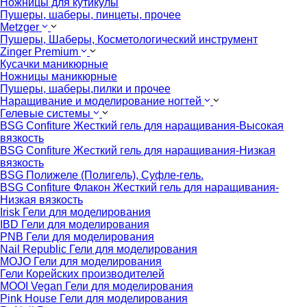
Ножницы для кутикулы
Пушеры, шаберы, пинцеты, прочее
Metzger
Пушеры, Шаберы, Косметологический инструмент
Zinger Premium
Кусачки маникюрные
Ножницы маникюрные
Пушеры, шаберы,пилки и прочее
Наращивание и моделирование ногтей
Гелевые системы
BSG Confiture Жесткий гель для наращивания-Высокая
вязкость
BSG Confiture Жесткий гель для наращивания-Низкая
вязкость
BSG Полижеле (Полигель), Суфле-гель.
BSG Confiture Флакон Жесткий гель для наращивания-
Низкая вязкость
Irisk Гели для моделирования
IBD Гели для моделирования
PNB Гели для моделирования
Nail Republic Гели для моделирования
MOJO Гели для моделирования
Гели Корейских производителей
MOOI Vegan Гели для моделирования
Pink House Гели для моделирования