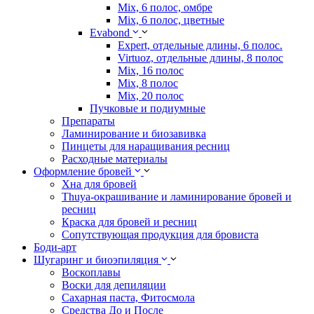
Mix, 6 полос, омбре
Mix, 6 полос, цветные
Evabond
Expert, отдельные длины, 6 полос.
Virtuoz, отдельные длины, 8 полос
Mix, 16 полос
Mix, 8 полос
Mix, 20 полос
Пучковые и подиумные
Препараты
Ламинирование и биозавивка
Пинцеты для наращивания ресниц
Расходные материалы
Оформление бровей
Хна для бровей
Thuya-окрашивание и ламинирование бровей и
ресниц
Краска для бровей и ресниц
Сопутствующая продукция для бровиста
Боди-арт
Шугаринг и биоэпиляция
Воскоплавы
Воски для депиляции
Сахарная паста, Фитосмола
Средства До и После