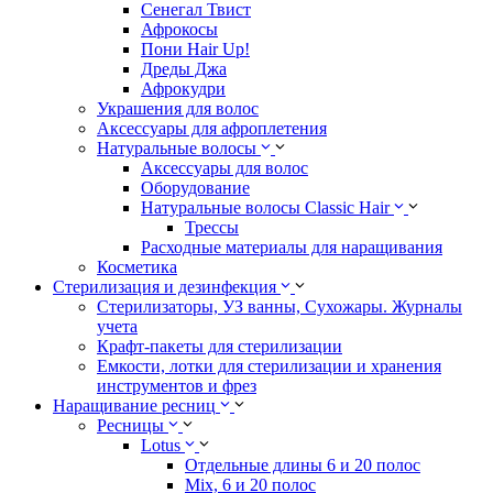
Сенегал Твист
Афрокосы
Пони Hair Up!
Дреды Джа
Афрокудри
Украшения для волос
Аксессуары для афроплетения
Натуральные волосы
Аксессуары для волос
Оборудование
Натуральные волосы Classic Hair
Трессы
Расходные материалы для наращивания
Косметика
Стерилизация и дезинфекция
Стерилизаторы, УЗ ванны, Сухожары. Журналы
учета
Крафт-пакеты для стерилизации
Емкости, лотки для стерилизации и хранения
инструментов и фрез
Наращивание ресниц
Ресницы
Lotus
Отдельные длины 6 и 20 полос
Mix, 6 и 20 полос