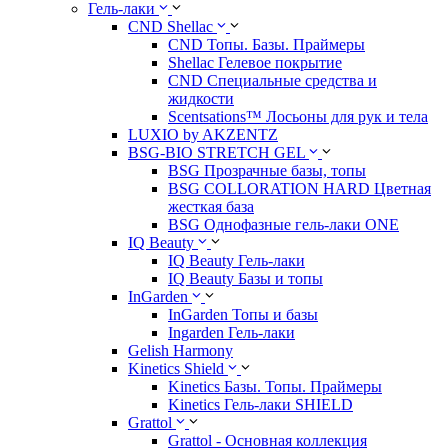
Гель-лаки
CND Shellac
CND Топы. Базы. Праймеры
Shellac Гелевое покрытие
CND Специальные средства и
жидкости
Scentsations™ Лосьоны для рук и тела
LUXIO by AKZENTZ
BSG-BIO STRETCH GEL
BSG Прозрачные базы, топы
BSG COLLORATION HARD Цветная
жесткая база
BSG Однофазные гель-лаки ONE
IQ Beauty
IQ Beauty Гель-лаки
IQ Beauty Базы и топы
InGarden
InGarden Топы и базы
Ingarden Гель-лаки
Gelish Harmony
Kinetics Shield
Kinetics Базы. Топы. Праймеры
Kinetics Гель-лаки SHIELD
Grattol
Grattol - Oснoвнaя коллекция