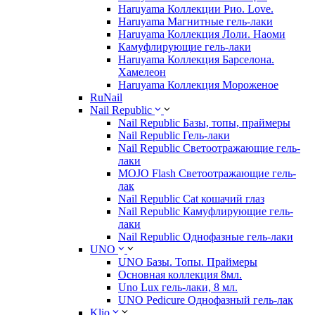
Haruyama Коллекции Рио. Love.
Haruyama Магнитные гель-лаки
Haruyama Коллекция Лоли. Наоми
Камуфлирующие гель-лаки
Haruyama Коллекция Барселона.
Хамелеон
Haruyama Коллекция Мороженое
RuNail
Nail Republic
Nail Republic Базы, топы, праймеры
Nail Republic Гель-лаки
Nail Republic Светоотражающие гель-
лаки
MOJO Flash Светоотражающие гель-
лак
Nail Republic Cat кошачий глаз
Nail Republic Камуфлирующие гель-
лаки
Nail Republic Однофазные гель-лаки
UNO
UNO Базы. Топы. Праймеры
Основная коллекция 8мл.
Uno Lux гель-лаки, 8 мл.
UNO Pedicure Однофазный гель-лак
Klio