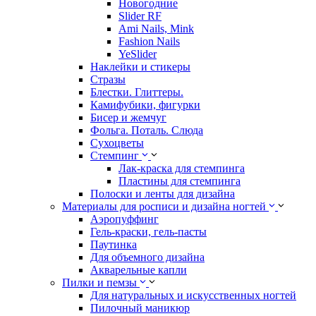
Новогодние
Slider RF
Ami Nails, Mink
Fashion Nails
YeSlider
Наклейки и стикеры
Стразы
Блестки. Глиттеры.
Камифубики, фигурки
Бисер и жемчуг
Фольга. Поталь. Слюда
Сухоцветы
Стемпинг
Лак-краска для стемпинга
Пластины для стемпинга
Полоски и ленты для дизайна
Материалы для росписи и дизайна ногтей
Аэропуффинг
Гель-краски, гель-пасты
Паутинка
Для объемного дизайна
Акварельные капли
Пилки и пемзы
Для натуральных и искусственных ногтей
Пилочный маникюр