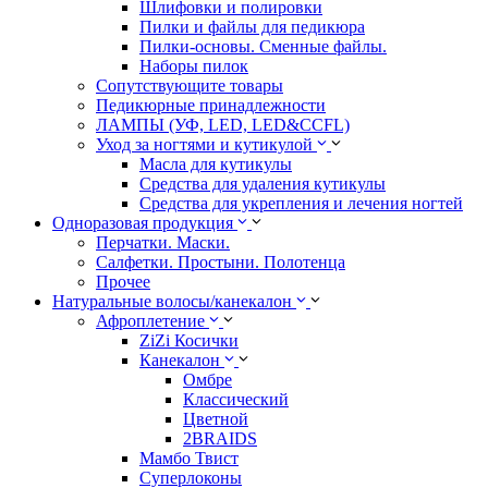
Шлифовки и полировки
Пилки и файлы для педикюра
Пилки-основы. Сменные файлы.
Наборы пилок
Сопутствующите товары
Педикюрные принадлежности
ЛАМПЫ (УФ, LED, LED&CCFL)
Уход за ногтями и кутикулой
Масла для кутикулы
Средства для удаления кутикулы
Средства для укрепления и лечения ногтей
Одноразовая продукция
Перчатки. Маски.
Салфетки. Простыни. Полотенца
Прочее
Натуральные волосы/канекалон
Афроплетение
ZiZi Косички
Канекалон
Омбре
Классический
Цветной
2BRAIDS
Мамбо Твист
Суперлоконы