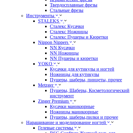
Твердосплавные фрезы
Стальные фрезы
Инструменты
STALEKS
Сталекс Кусачки
Сталекс Ножницы
Сталекс Пушеры и Кюретки
Nippon Nippers
NN Кусачки
NN Ножницы
NN Пушеры и кюретки
YOKO
Кусачки для кутикулы и ногтей
Ножницы для кутикулы
Пушеры, шаберы, пинцеты, прочее
Metzger
Пушеры, Шаберы, Косметологический
инструмент
Zinger Premium
Кусачки маникюрные
Ножницы маникюрные
Пушеры, шаберы,пилки и прочее
Наращивание и моделирование ногтей
Гелевые системы