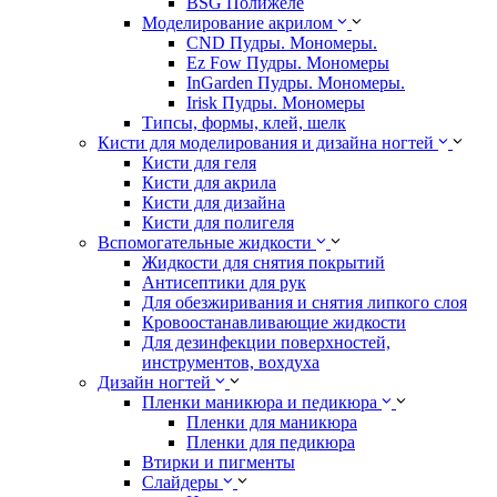
BSG Полижеле
Моделирование акрилом
CND Пудры. Мономеры.
Ez Fow Пудры. Мономеры
InGarden Пудры. Мономеры.
Irisk Пудры. Мономеры
Типсы, формы, клей, шелк
Кисти для моделирования и дизайна ногтей
Кисти для геля
Кисти для акрила
Кисти для дизайна
Кисти для полигеля
Вспомогательные жидкости
Жидкости для снятия покрытий
Антисептики для рук
Для обезжиривания и снятия липкого слоя
Кровоостанавливающие жидкости
Для дезинфекции поверхностей,
инструментов, вохдуха
Дизайн ногтей
Пленки маникюра и педикюра
Пленки для маникюра
Пленки для педикюра
Втирки и пигменты
Слайдеры