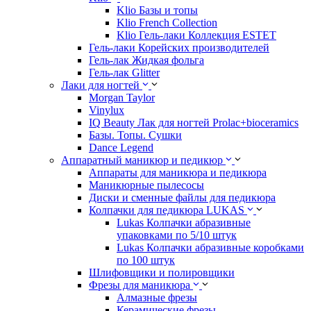
Klio Базы и топы
Klio French Collection
Klio Гель-лаки Коллекция ESTET
Гель-лаки Корейских производителей
Гель-лак Жидкая фольга
Гель-лак Glitter
Лаки для ногтей
Morgan Taylor
Vinylux
IQ Beauty Лак для ногтей Prolac+bioceramics
Базы. Топы. Сушки
Dance Legend
Аппаратный маникюр и педикюр
Аппараты для маникюра и педикюра
Маникюрные пылесосы
Диски и сменные файлы для педикюра
Колпачки для педикюра LUKAS
Lukas Колпачки абразивные
упаковками по 5/10 штук
Lukas Колпачки абразивные коробками
по 100 штук
Шлифовщики и полировщики
Фрезы для маникюра
Алмазные фрезы
Керамические фрезы