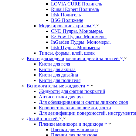
LOVIA CURE Полигель
Runail Expert Полигель
Irisk Полигель
BSG Полижеле
Моделирование акрилом
CND Пудры. Мономеры.
Ez Fow Пудры. Мономеры
InGarden Пудры. Мономеры.
Irisk Пудры. Мономеры
Типсы, формы, клей, шелк
Кисти для моделирования и дизайна ногтей
Кисти для геля
Кисти для акрила
Кисти для дизайна
Кисти для полигеля
Вспомогательные жидкости
Жидкости для снятия покрытий
Антисептики для рук
Для обезжиривания и снятия липкого слоя
Кровоостанавливающие жидкости
Для дезинфекции поверхностей, инструментов
Дизайн ногтей
Пленки маникюра и педикюра
Пленки для маникюра
Пленки для педикюра