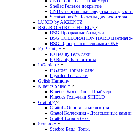
CND Топы. Базы. Праймеры
Shellac Гелевое покрытие
CND Специальные средства и жидкости
Scentsations™ Лосьоны для рук и тела
LUXIO by AKZENTZ
BSG-BIO STRETCH GEL
BSG Прозрачные базы, топы
BSG COLLORATION HARD Цветная жес
BSG Однофазные гель-лаки ONE
IQ Beauty
IQ Beauty Гель-лаки
IQ Beauty Базы и топы
InGarden
InGarden Топы и базы
Ingarden Гель-лаки
Gelish Harmony
Kinetics Shield
Kinetics Базы. Топы. Праймеры
Kinetics Гель-лаки SHIELD
Grattol
Grattol - Oснoвнaя коллекция
Grattol Коллекция - Драгоценные камни
Grattol Топы и базы
Serebro
Serebro Базы. Топы.