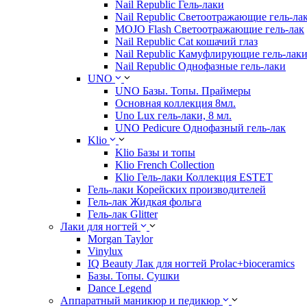
Nail Republic Гель-лаки
Nail Republic Светоотражающие гель-ла
MOJO Flash Светоотражающие гель-лак
Nail Republic Cat кошачий глаз
Nail Republic Камуфлирующие гель-лак
Nail Republic Однофазные гель-лаки
UNO
UNO Базы. Топы. Праймеры
Основная коллекция 8мл.
Uno Lux гель-лаки, 8 мл.
UNO Pedicure Однофазный гель-лак
Klio
Klio Базы и топы
Klio French Collection
Klio Гель-лаки Коллекция ESTET
Гель-лаки Корейских производителей
Гель-лак Жидкая фольга
Гель-лак Glitter
Лаки для ногтей
Morgan Taylor
Vinylux
IQ Beauty Лак для ногтей Prolac+bioceramics
Базы. Топы. Сушки
Dance Legend
Аппаратный маникюр и педикюр