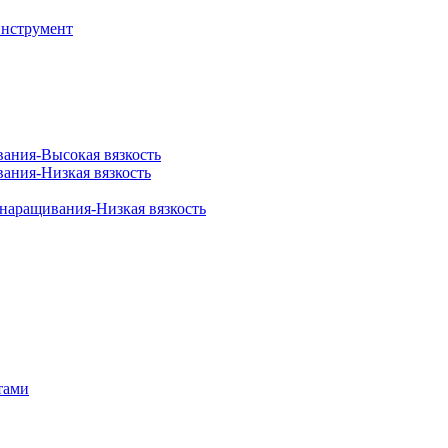
инструмент
вания-Высокая вязкость
вания-Низкая вязкость
 наращивания-Низкая вязкость
тами