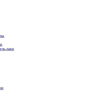
еры
ки
ль-лаки
он