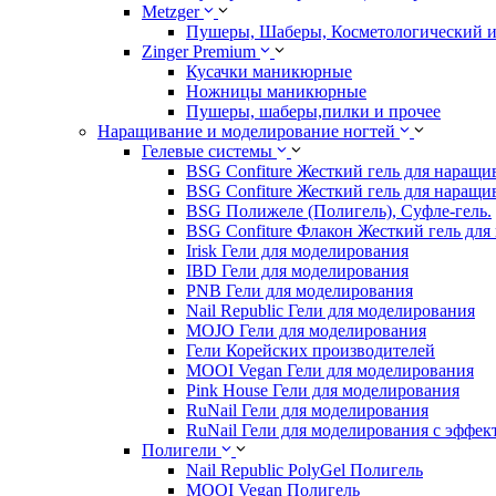
Metzger
Пушеры, Шаберы, Косметологический 
Zinger Premium
Кусачки маникюрные
Ножницы маникюрные
Пушеры, шаберы,пилки и прочее
Наращивание и моделирование ногтей
Гелевые системы
BSG Confiture Жесткий гель для наращи
BSG Confiture Жесткий гель для наращи
BSG Полижеле (Полигель), Суфле-гель.
BSG Confiture Флакон Жесткий гель для
Irisk Гели для моделирования
IBD Гели для моделирования
PNB Гели для моделирования
Nail Republic Гели для моделирования
MOJO Гели для моделирования
Гели Корейских производителей
MOOI Vegan Гели для моделирования
Pink House Гели для моделирования
RuNail Гели для моделирования
RuNail Гели для моделирования с эффек
Полигели
Nail Republic PolyGel Полигель
MOOI Vegan Полигель