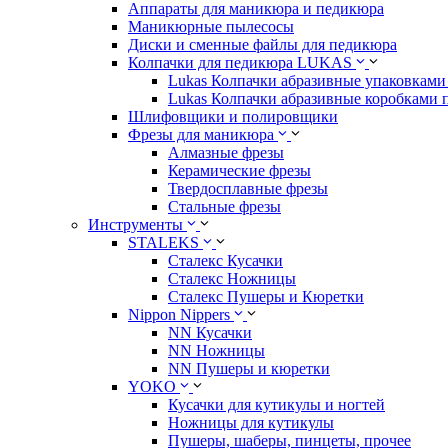
Аппараты для маникюра и педикюра
Маникюрные пылесосы
Диски и сменные файлы для педикюра
Колпачки для педикюра LUKAS
Lukas Колпачки абразивные упаковками 
Lukas Колпачки абразивные коробками 
Шлифовщики и полировщики
Фрезы для маникюра
Алмазные фрезы
Керамические фрезы
Твердосплавные фрезы
Стальные фрезы
Инструменты
STALEKS
Сталекс Кусачки
Сталекс Ножницы
Сталекс Пушеры и Кюретки
Nippon Nippers
NN Кусачки
NN Ножницы
NN Пушеры и кюретки
YOKO
Кусачки для кутикулы и ногтей
Ножницы для кутикулы
Пушеры, шаберы, пинцеты, прочее