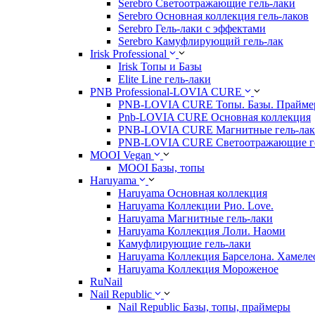
Serebro Светоотражающие гель-лаки
Serebro Основная коллекция гель-лаков
Serebro Гель-лаки с эффектами
Serebro Камуфлирующий гель-лак
Irisk Professional
Irisk Топы и Базы
Elite Line гель-лаки
PNB Professional-LOVIA CURE
PNB-LOVIA CURE Топы. Базы. Прайм
Pnb-LOVIA CURE Основная коллекция
PNB-LOVIA CURE Магнитные гель-ла
PNB-LOVIA CURE Cветоотражающие ге
MOOI Vegan
MOOI Базы, топы
Haruyama
Haruyama Основная коллекция
Haruyama Коллекции Рио. Love.
Haruyama Магнитные гель-лаки
Haruyama Коллекция Лоли. Наоми
Камуфлирующие гель-лаки
Haruyama Коллекция Барселона. Хамеле
Haruyama Коллекция Мороженое
RuNail
Nail Republic
Nail Republic Базы, топы, праймеры