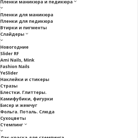
Пленки маникюра и педикюра
Пленки для маникюра
Пленки для педикюра
Втирки и пигменты
Слайдеры
Новогодние
Slider RF
Ami Nails, Mink
Fashion Nails
YeSlider
Наклейки и стикеры
Стразы
Блестки. Глиттеры.
Камифубики, фигурки
Бисер и жемчуг
Фольга. Поталь. Слюда
Сухоцветы
Стемпинг
Лак-краска для стемпинга