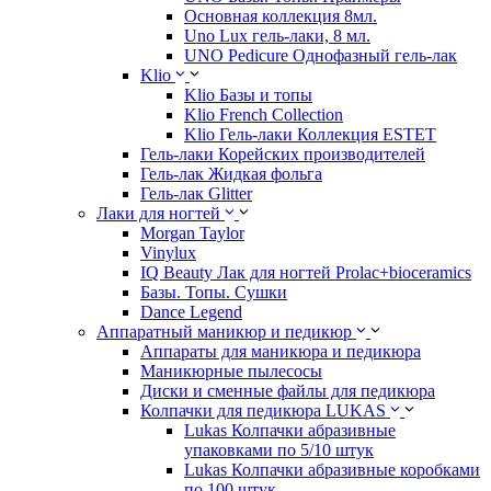
Основная коллекция 8мл.
Uno Lux гель-лаки, 8 мл.
UNO Pedicure Однофазный гель-лак
Klio
Klio Базы и топы
Klio French Collection
Klio Гель-лаки Коллекция ESTET
Гель-лаки Корейских производителей
Гель-лак Жидкая фольга
Гель-лак Glitter
Лаки для ногтей
Morgan Taylor
Vinylux
IQ Beauty Лак для ногтей Prolac+bioceramics
Базы. Топы. Сушки
Dance Legend
Аппаратный маникюр и педикюр
Аппараты для маникюра и педикюра
Маникюрные пылесосы
Диски и сменные файлы для педикюра
Колпачки для педикюра LUKAS
Lukas Колпачки абразивные
упаковками по 5/10 штук
Lukas Колпачки абразивные коробками
по 100 штук