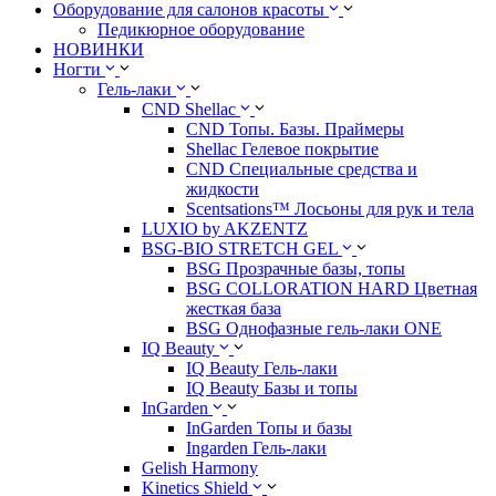
Оборудование для салонов красоты
Педикюрное оборудование
НОВИНКИ
Ногти
Гель-лаки
CND Shellac
CND Топы. Базы. Праймеры
Shellac Гелевое покрытие
CND Специальные средства и
жидкости
Scentsations™ Лосьоны для рук и тела
LUXIO by AKZENTZ
BSG-BIO STRETCH GEL
BSG Прозрачные базы, топы
BSG COLLORATION HARD Цветная
жесткая база
BSG Однофазные гель-лаки ONE
IQ Beauty
IQ Beauty Гель-лаки
IQ Beauty Базы и топы
InGarden
InGarden Топы и базы
Ingarden Гель-лаки
Gelish Harmony
Kinetics Shield