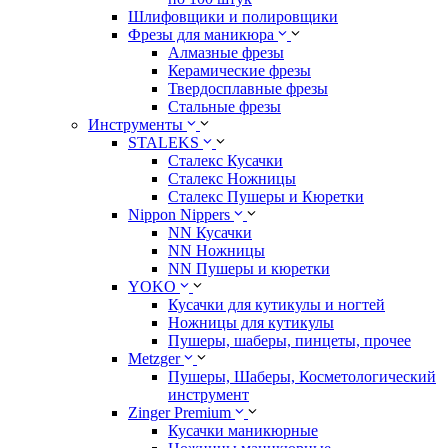
Шлифовщики и полировщики
Фрезы для маникюра
Алмазные фрезы
Керамические фрезы
Твердосплавные фрезы
Стальные фрезы
Инструменты
STALEKS
Сталекс Кусачки
Сталекс Ножницы
Сталекс Пушеры и Кюретки
Nippon Nippers
NN Кусачки
NN Ножницы
NN Пушеры и кюретки
YOKO
Кусачки для кутикулы и ногтей
Ножницы для кутикулы
Пушеры, шаберы, пинцеты, прочее
Metzger
Пушеры, Шаберы, Косметологический
инструмент
Zinger Premium
Кусачки маникюрные