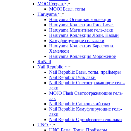
MOOI Vegan
MOOI Базы, топы
Haruyama
Haruyama Основная коллекция
Haruyama Коллекции Рио. Love.
Haruyama Магнитные гель-лаки
Haruyama Коллекция Лоли. Наоми
Камуфлирующие гель-лаки
Haruyama Коллекция Барселона.
Хамелеон
Haruyama Коллекция Мороженое
RuNail
Nail Republic
Nail Republic Базы, топы, праймеры
Nail Republic Гель-лаки
Nail Republic Светоотражающие гель-
лаки
MOJO Flash Светоотражающие гель-
лак
Nail Republic Cat кошачий глаз
Nail Republic Камуфлирующие гель-
лаки
Nail Republic Однофазные гель-лаки
UNO
UNO Базы. Топы. Праймеры