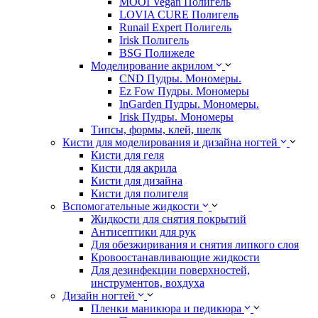
MOOI Vegan Полигель
LOVIA CURE Полигель
Runail Expert Полигель
Irisk Полигель
BSG Полижеле
Моделирование акрилом
CND Пудры. Мономеры.
Ez Fow Пудры. Мономеры
InGarden Пудры. Мономеры.
Irisk Пудры. Мономеры
Типсы, формы, клей, шелк
Кисти для моделирования и дизайна ногтей
Кисти для геля
Кисти для акрила
Кисти для дизайна
Кисти для полигеля
Вспомогательные жидкости
Жидкости для снятия покрытий
Антисептики для рук
Для обезжиривания и снятия липкого слоя
Кровоостанавливающие жидкости
Для дезинфекции поверхностей,
инструментов, вохдуха
Дизайн ногтей
Пленки маникюра и педикюра