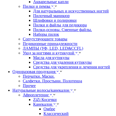
Акварельные капли
Пилки и пемзы
Для натуральных и искусственных ногтей
Пилочный маникюр
Шлифовки и полировки
Пилки и файлы для педикюра
Пилки-основы. Сменные файлы.
Наборы пилок
Сопутствующите товары
Педикюрные принадлежности
ЛАМПЫ (УФ, LED, LED&CCFL)
Уход за ногтями и кутикулой
Масла для кутикулы
Средства для удаления кутикулы
Средства для укрепления и лечения ногтей
Одноразовая продукция
Перчатки. Маски.
Салфетки. Простыни. Полотенца
Прочее
Натуральные волосы/канекалон
Афроплетение
ZiZi Косички
Канекалон
Омбре
Классический