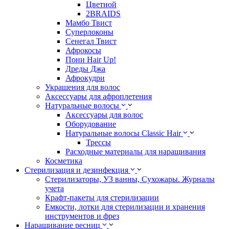
Цветной
2BRAIDS
Мамбо Твист
Суперлоконы
Сенегал Твист
Афрокосы
Пони Hair Up!
Дреды Джа
Афрокудри
Украшения для волос
Аксессуары для афроплетения
Натуральные волосы
Аксессуары для волос
Оборудование
Натуральные волосы Classic Hair
Трессы
Расходные материалы для наращивания
Косметика
Стерилизация и дезинфекция
Стерилизаторы, УЗ ванны, Сухожары. Журналы
учета
Крафт-пакеты для стерилизации
Емкости, лотки для стерилизации и хранения
инструментов и фрез
Наращивание ресниц