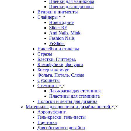
Пленки для маникюра
Пленки для педикюра
Втирки и пигменты
Слайдеры
Новогодние
Slider RF
Ami Nails, Mink
Fashion Nails
YeSlider
Наклейки и стикеры
Стразы
Блестки. Глиттеры.
Камифубики, фигурки
Бисер и жемчуг
Фольга. Поталь. Слюда
Сухоцветы
Стемпинг
Лак-краска для стемпинга
Пластины для стемпинга
Полоски и ленты для дизайна
Материалы для росписи и дизайна ногтей
Аэропуффинг
Гель-краски, гель-пасты
Паутинка
Для объемного дизайна