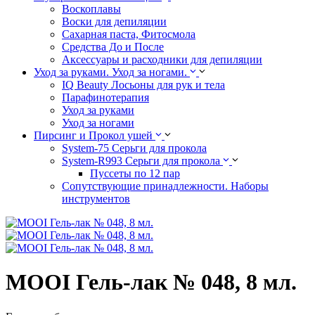
Воскоплавы
Воски для депиляции
Сахарная паста, Фитосмола
Средства До и После
Аксессуары и расходники для депиляции
Уход за руками. Уход за ногами.
IQ Beauty Лосьоны для рук и тела
Парафинотерапия
Уход за руками
Уход за ногами
Пирсинг и Прокол ушей
System-75 Серьги для прокола
System-R993 Серьги для прокола
Пуссеты по 12 пар
Cопутствующие принадлежности. Наборы
инструментов
MOOI Гель-лак № 048, 8 мл.