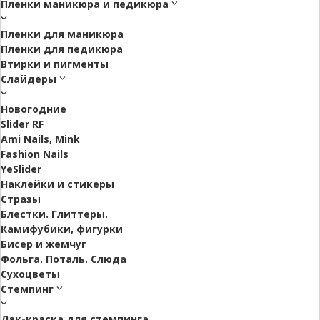
Пленки маникюра и педикюра
Пленки для маникюра
Пленки для педикюра
Втирки и пигменты
Слайдеры
Новогодние
Slider RF
Ami Nails, Mink
Fashion Nails
YeSlider
Наклейки и стикеры
Стразы
Блестки. Глиттеры.
Камифубики, фигурки
Бисер и жемчуг
Фольга. Поталь. Слюда
Сухоцветы
Стемпинг
Лак-краска для стемпинга