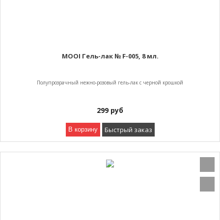
MOOI Гель-лак № F-005, 8 мл.
Полупрозрачный нежно-розовый гель-лак с черной крошкой
299
руб
Быстрый заказ
В корзину