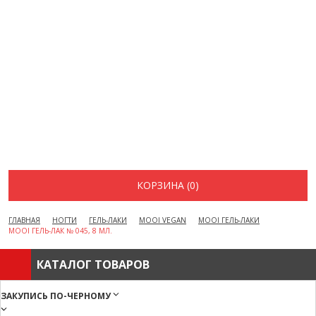
ВОПРОСЫ И ОТВЕТЫ
КАК ОФОРМИТЬ ЗАКАЗ
БРЕНДЫ
ОТЗЫВЫ
КОНТАКТЫ
КОРЗИНА (0)
ГЛАВНАЯ
НОГТИ
ГЕЛЬ-ЛАКИ
MOOI VEGAN
MOOI ГЕЛЬ-ЛАКИ
MOOI ГЕЛЬ-ЛАК № 045, 8 МЛ.
КАТАЛОГ ТОВАРОВ
ЗАКУПИСЬ ПО-ЧЕРНОМУ