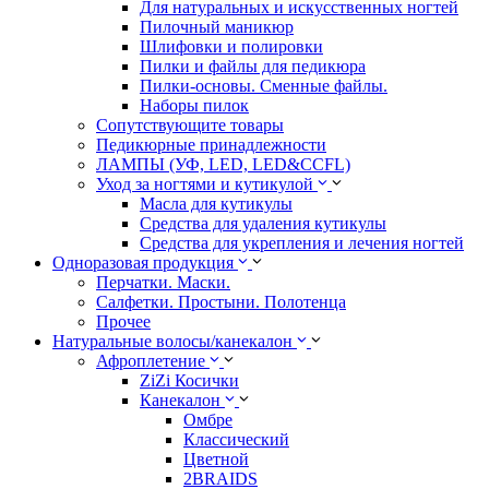
Для натуральных и искусственных ногтей
Пилочный маникюр
Шлифовки и полировки
Пилки и файлы для педикюра
Пилки-основы. Сменные файлы.
Наборы пилок
Сопутствующите товары
Педикюрные принадлежности
ЛАМПЫ (УФ, LED, LED&CCFL)
Уход за ногтями и кутикулой
Масла для кутикулы
Средства для удаления кутикулы
Средства для укрепления и лечения ногтей
Одноразовая продукция
Перчатки. Маски.
Салфетки. Простыни. Полотенца
Прочее
Натуральные волосы/канекалон
Афроплетение
ZiZi Косички
Канекалон
Омбре
Классический
Цветной
2BRAIDS