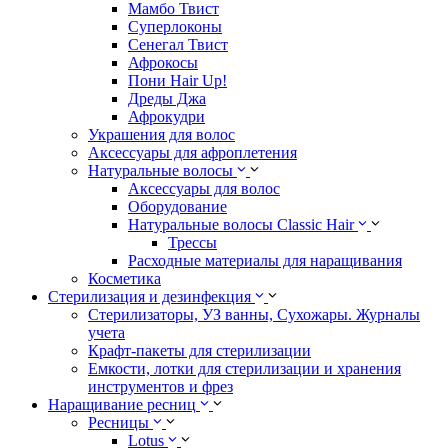
Мамбо Твист
Суперлоконы
Сенегал Твист
Афрокосы
Пони Hair Up!
Дреды Джа
Афрокудри
Украшения для волос
Аксессуары для афроплетения
Натуральные волосы
Аксессуары для волос
Оборудование
Натуральные волосы Classic Hair
Трессы
Расходные материалы для наращивания
Косметика
Стерилизация и дезинфекция
Стерилизаторы, УЗ ванны, Сухожары. Журналы
учета
Крафт-пакеты для стерилизации
Емкости, лотки для стерилизации и хранения
инструментов и фрез
Наращивание ресниц
Ресницы
Lotus