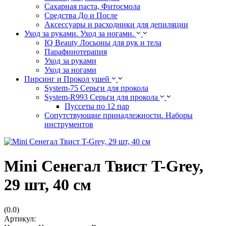
Сахарная паста, Фитосмола
Средства До и После
Аксессуары и расходники для депиляции
Уход за руками. Уход за ногами.
IQ Beauty Лосьоны для рук и тела
Парафинотерапия
Уход за руками
Уход за ногами
Пирсинг и Прокол ушей
System-75 Серьги для прокола
System-R993 Серьги для прокола
Пуссеты по 12 пар
Cопутствующие принадлежности. Наборы
инструментов
Mini Сенегал Твист T-Grey,
29 шт, 40 см
(0.0)
Артикул: