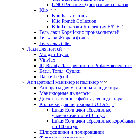
UNO Pedicure Однофазный гель-лак
Klio
Klio Базы и топы
Klio French Collection
Klio Гель-лаки Коллекция ESTET
Гель-лаки Корейских производителей
Гель-лак Жидкая фольга
Гель-лак Glitter
Лаки для ногтей
Morgan Taylor
Vinylux
IQ Beauty Лак для ногтей Prolac+bioceramics
Базы. Топы. Сушки
Dance Legend
Аппаратный маникюр и педикюр
Аппараты для маникюра и педикюра
Маникюрные пылесосы
Диски и сменные файлы для педикюра
Колпачки для педикюра LUKAS
Lukas Колпачки абразивные
упаковками по 5/10 штук
Lukas Колпачки абразивные коробками
по 100 штук
Шлифовщики и полировщики
Фрезы для маникюра