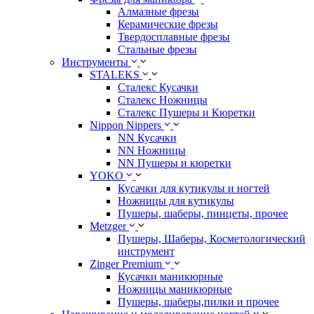
Алмазные фрезы
Керамические фрезы
Твердосплавные фрезы
Стальные фрезы
Инструменты
STALEKS
Сталекс Кусачки
Сталекс Ножницы
Сталекс Пушеры и Кюретки
Nippon Nippers
NN Кусачки
NN Ножницы
NN Пушеры и кюретки
YOKO
Кусачки для кутикулы и ногтей
Ножницы для кутикулы
Пушеры, шаберы, пинцеты, прочее
Metzger
Пушеры, Шаберы, Косметологический
инструмент
Zinger Premium
Кусачки маникюрные
Ножницы маникюрные
Пушеры, шаберы,пилки и прочее