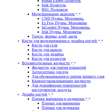
Runail Expert Полигель
Irisk Полигель
BSG Полижеле
Моделирование акрилом
CND Пудры. Мономеры.
Ez Fow Пудры. Мономеры
InGarden Пудры. Мономеры.
Irisk Пудры. Мономеры
Типсы, формы, клей, шелк
Кисти для моделирования и дизайна ногтей
Кисти для геля
Кисти для акрила
Кисти для дизайна
Кисти для полигеля
Вспомогательные жидкости
Жидкости для снятия покрытий
Антисептики для рук
Для обезжиривания и снятия липкого слоя
Кровоостанавливающие жидкости
Для дезинфекции поверхностей,
инструментов, вохдуха
Дизайн ногтей
Пленки маникюра и педикюра
Пленки для маникюра
Пленки для педикюра