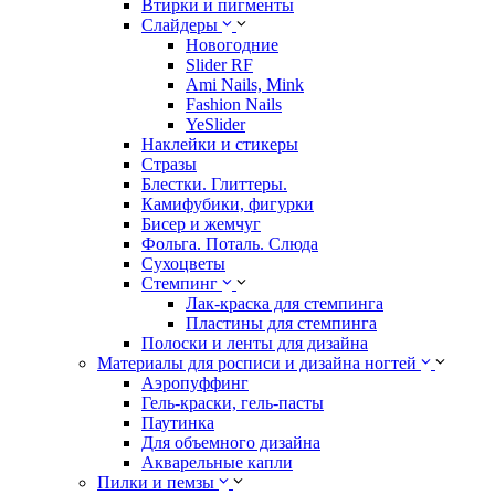
Втирки и пигменты
Слайдеры
Новогодние
Slider RF
Ami Nails, Mink
Fashion Nails
YeSlider
Наклейки и стикеры
Стразы
Блестки. Глиттеры.
Камифубики, фигурки
Бисер и жемчуг
Фольга. Поталь. Слюда
Сухоцветы
Стемпинг
Лак-краска для стемпинга
Пластины для стемпинга
Полоски и ленты для дизайна
Материалы для росписи и дизайна ногтей
Аэропуффинг
Гель-краски, гель-пасты
Паутинка
Для объемного дизайна
Акварельные капли
Пилки и пемзы