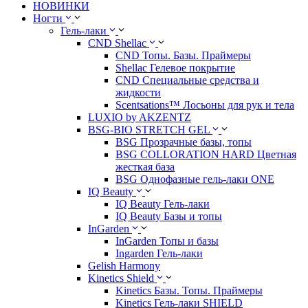
НОВИНКИ
Ногти
Гель-лаки
CND Shellac
CND Топы. Базы. Праймеры
Shellac Гелевое покрытие
CND Специальные средства и
жидкости
Scentsations™ Лосьоны для рук и тела
LUXIO by AKZENTZ
BSG-BIO STRETCH GEL
BSG Прозрачные базы, топы
BSG COLLORATION HARD Цветная
жесткая база
BSG Однофазные гель-лаки ONE
IQ Beauty
IQ Beauty Гель-лаки
IQ Beauty Базы и топы
InGarden
InGarden Топы и базы
Ingarden Гель-лаки
Gelish Harmony
Kinetics Shield
Kinetics Базы. Топы. Праймеры
Kinetics Гель-лаки SHIELD