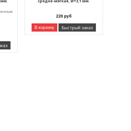
 мм.
средне-мягкая, Ø=3,1 мм.
гленным
220
руб
Быстрый заказ
В корзину
аказ