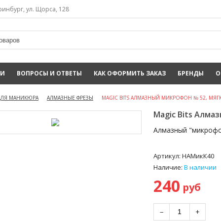
инбург, ул. Щорса, 128
ИИ
ВОПРОСЫ И ОТВЕТЫ
КАК ОФОРМИТЬ ЗАКАЗ
БРЕНДЫ
О
ДЛЯ МАНИКЮРА
АЛМАЗНЫЕ ФРЕЗЫ
MAGIC BITS АЛМАЗНЫЙ МИКРОФОН № 52, МЯГК
Magic Bits Алмаз
Алмазный "микрофо
Артикул:
НАМикК40
Наличие:
В наличии
240
руб
−
+