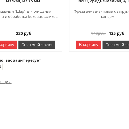
мягкая, Ø=3.5 мм.
№122, средне-мелкая, 4,0
лмазный "Шар" для счищения
Фреза алмазная капля с закру
улы и обработки боковых валиков.
концом
220
руб
140
руб
135
руб
Быстрый заказ
Быстрый з
корзину
В корзину
, вас заинтересует:
0
еще ...