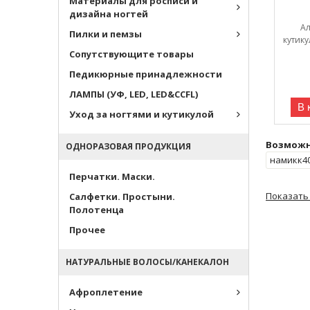
Материалы для росписи и
дизайна ногтей
А
Пилки и пемзы
кутик
Сопутствующите товары
Педикюрные принадлежности
ЛАМПЫ (УФ, LED, LED&CCFL)
В 
Уход за ногтями и кутикулой
Возможно
ОДНОРАЗОВАЯ ПРОДУКЦИЯ
намикк4
Перчатки. Маски.
Показать 
Салфетки. Простыни.
Полотенца
Прочее
НАТУРАЛЬНЫЕ ВОЛОСЫ/КАНЕКАЛОН
Афроплетение