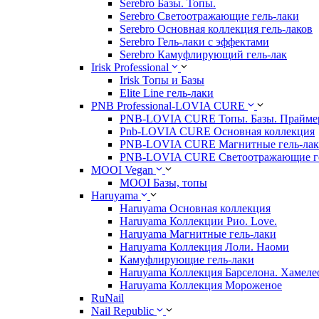
Serebro Базы. Топы.
Serebro Светоотражающие гель-лаки
Serebro Основная коллекция гель-лаков
Serebro Гель-лаки с эффектами
Serebro Камуфлирующий гель-лак
Irisk Professional
Irisk Топы и Базы
Elite Line гель-лаки
PNB Professional-LOVIA CURE
PNB-LOVIA CURE Топы. Базы. Прайм
Pnb-LOVIA CURE Основная коллекция
PNB-LOVIA CURE Магнитные гель-ла
PNB-LOVIA CURE Cветоотражающие ге
MOOI Vegan
MOOI Базы, топы
Haruyama
Haruyama Основная коллекция
Haruyama Коллекции Рио. Love.
Haruyama Магнитные гель-лаки
Haruyama Коллекция Лоли. Наоми
Камуфлирующие гель-лаки
Haruyama Коллекция Барселона. Хамеле
Haruyama Коллекция Мороженое
RuNail
Nail Republic