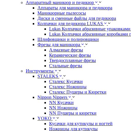
Аппаратный маникюр и педикюр
Аппараты для маникюра и педикюра
Маникюрные пылесосы
Диски и сменные файлы для педикюра
Колпачки для педикюра LUKAS
Lukas Колпачки абразивные упаковками 
Lukas Колпачки абразивные коробками 
Шлифовщики и полировщики
Фрезы для маникюра
Алмазные фрезы
Керамические фрезы
Твердосплавные фрезы
Стальные фрезы
Инструменты
STALEKS
Сталекс Кусачки
Сталекс Ножницы
Сталекс Пушеры и Кюретки
Nippon Nippers
NN Кусачки
NN Ножницы
NN Пушеры и кюретки
YOKO
Кусачки для кутикулы и ногтей
Ножницы для кутикулы