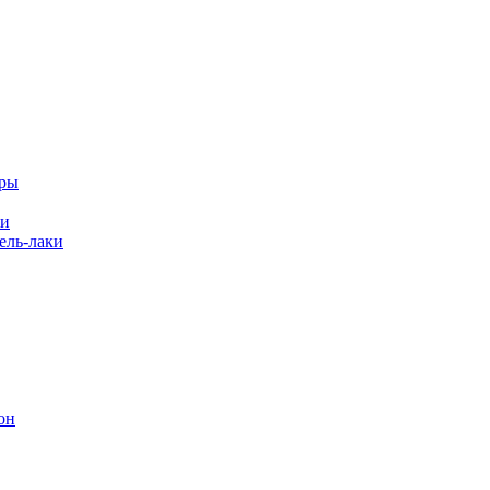
еры
ки
ль-лаки
он