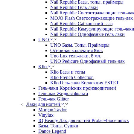
Nail Republic Базы, топы, праймеры
Nail Republic Гель-лаки
Nail Republic Светоотражающие гель-ла
MOJO Flash Светоотражающие гель-лак
Nail Republic Cat кошачий глаз
Nail Republic Камуфлирующие гель-лак
Nail Republic Однофазные гель-лаки
UNO
UNO Базы. Топы. Праймеры
Основная коллекция 8мл.
Uno Lux гель-лаки, 8 мл.
UNO Pedicure Однофазный гель-лак
Klio
Klio Базы и топы
Klio French Collection
Klio Гель-лаки Коллекция ESTET
Гель-лаки Корейских производителей
Гель-лак Жидкая фольга
Гель-лак Glitter
Лаки для ногтей
Morgan Taylor
Vinylux
IQ Beauty Лак для ногтей Prolac+bioceramics
Базы. Топы. Сушки
Dance Legend