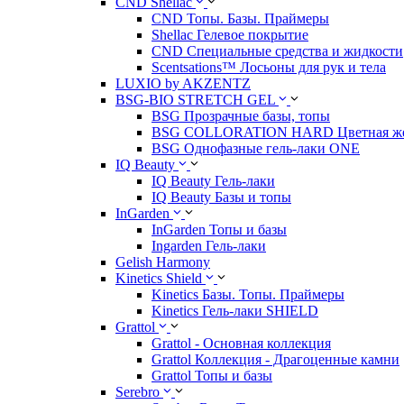
CND Shellac
CND Топы. Базы. Праймеры
Shellac Гелевое покрытие
CND Специальные средства и жидкости
Scentsations™ Лосьоны для рук и тела
LUXIO by AKZENTZ
BSG-BIO STRETCH GEL
BSG Прозрачные базы, топы
BSG COLLORATION HARD Цветная жес
BSG Однофазные гель-лаки ONE
IQ Beauty
IQ Beauty Гель-лаки
IQ Beauty Базы и топы
InGarden
InGarden Топы и базы
Ingarden Гель-лаки
Gelish Harmony
Kinetics Shield
Kinetics Базы. Топы. Праймеры
Kinetics Гель-лаки SHIELD
Grattol
Grattol - Oснoвнaя коллекция
Grattol Коллекция - Драгоценные камни
Grattol Топы и базы
Serebro