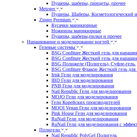
Пушеры, шаберы, пинцеты, прочее
Metzger
Пушеры, Шаберы, Косметологический 
Zinger Premium
Кусачки маникюрные
Ножницы маникюрные
Пушеры, шаберы,пилки и прочее
Наращивание и моделирование ногтей
Гелевые системы
BSG Confiture Жесткий гель для наращи
BSG Confiture Жесткий гель для наращи
BSG Полижеле (Полигель), Суфле-гель.
BSG Confiture Флакон Жесткий гель для
Irisk Гели для моделирования
IBD Гели для моделирования
PNB Гели для моделирования
Nail Republic Гели для моделирования
MOJO Гели для моделирования
Гели Корейских производителей
MOOI Vegan Гели для моделирования
Pink House Гели для моделирования
RuNail Гели для моделирования
RuNail Гели для моделирования с эффек
Полигели
Nail Republic PolyGel Полигель