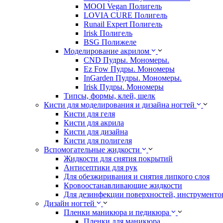
MOOI Vegan Полигель
LOVIA CURE Полигель
Runail Expert Полигель
Irisk Полигель
BSG Полижеле
Моделирование акрилом
CND Пудры. Мономеры.
Ez Fow Пудры. Мономеры
InGarden Пудры. Мономеры.
Irisk Пудры. Мономеры
Типсы, формы, клей, шелк
Кисти для моделирования и дизайна ногтей
Кисти для геля
Кисти для акрила
Кисти для дизайна
Кисти для полигеля
Вспомогательные жидкости
Жидкости для снятия покрытий
Антисептики для рук
Для обезжиривания и снятия липкого слоя
Кровоостанавливающие жидкости
Для дезинфекции поверхностей, инструментов
Дизайн ногтей
Пленки маникюра и педикюра
Пленки для маникюра