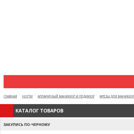
АКЦИИ
ВОПРОСЫ И ОТВЕТЫ
КАК ОФОРМИТЬ ЗАКАЗ
БРЕНДЫ
ОТЗЫВЫ
КОНТАКТЫ
ГЛАВНАЯ
НОГТИ
АППАРАТНЫЙ МАНИКЮР И ПЕДИКЮР
ФРЕЗЫ ДЛЯ МАНИКЮР
КАТАЛОГ ТОВАРОВ
ЗАКУПИСЬ ПО-ЧЕРНОМУ