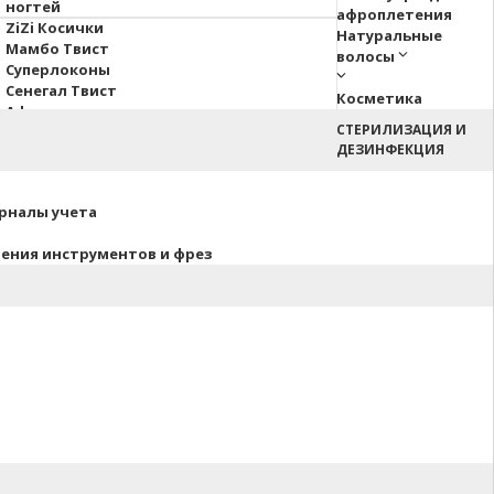
ногтей
афроплетения
ZiZi Косички
Натуральные
Мамбо Твист
волосы
Суперлоконы
Сенегал Твист
Косметика
Афрокосы
СТЕРИЛИЗАЦИЯ И
Пони Hair Up!
ДЕЗИНФЕКЦИЯ
Афрокудри
урналы учета
нения инструментов и фрез