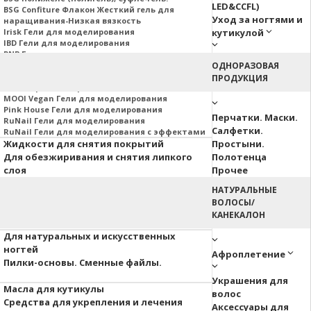
LED&CCFL)
BSG Confiture Флакон Жесткий гель для
Уход за ногтями и
наращивания-Низкая вязкость
Irisk Гели для моделирования
кутикулой
IBD Гели для моделирования
PNB Гели для моделирования
Nail Republic Гели для моделирования
ОДНОРАЗОВАЯ
MOJO Гели для моделирования
ПРОДУКЦИЯ
Гели Корейских производителей
MOOI Vegan Гели для моделирования
Pink House Гели для моделирования
Перчатки. Маски.
RuNail Гели для моделирования
Салфетки.
RuNail Гели для моделирования с эффектами
Жидкости для снятия покрытий
Простыни.
Для обезжиривания и снятия липкого
Полотенца
слоя
Прочее
НАТУРАЛЬНЫЕ
Аэропуффинг
ВОЛОСЫ/
Паутинка
КАНЕКАЛОН
Акварельные капли
Для натуральных и искусственных
ногтей
Афроплетение
Пилки-основы. Сменные файлы.
Украшения для
Масла для кутикулы
волос
Средства для укрепления и лечения
Аксессуары для