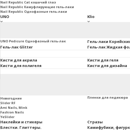
Nail Republic Cat кошачий глаз
Nail Republic Камуфлирующие гель-лаки
Nail Republic Однофазные гель-лаки
UNO
Klio
UNO Базы. Топы. Праймеры
Klio Базы и топы
Основная коллекция 8мл.
Klio French Collection
Uno Lux гель-лаки, 8 мл.
Klio Гель-лаки Коллекц
UNO Pedicure Однофазный гель-лак
Гель-лаки Корейски
Гель-лак Glitter
Гель-лак Жидкая фо
Кисти для акрила
Кисти для геля
Кисти для полигеля
Кисти для дизайна
Втирки и пигменты
Пленки маникюра и
Слайдеры
Пленки для маникюра
Пленки для педикюра
Новогодние
Slider RF
Ami Nails, Mink
Fashion Nails
YeSlider
Наклейки и стикеры
Стразы
Блестки. Глиттеры.
Камифубики, фигур