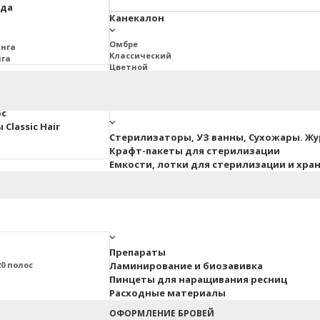
юда
Канекалон
Омбре
инга
Классический
нга
Цветной
2BRAIDS
Дреды Джа
ос
Classic Hair
Стерилизаторы, УЗ ванны, Сухожары. Ж
Крафт-пакеты для стерилизации
Емкости, лотки для стерилизации и хра
Препараты
0 полос
Ламинирование и биозавивка
Пинцеты для наращивания ресниц
Расходные материалы
ные
ОФОРМЛЕНИЕ БРОВЕЙ