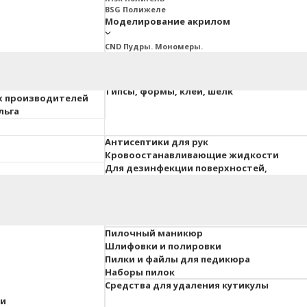
BSG Полижеле
Моделирование акрилом
CND Пудры. Мономеры.
Ez Fow Пудры. Мономеры
InGarden Пудры. Мономеры.
Irisk Пудры. Мономеры
ия ESTET
Типсы, формы, клей, шелк
х производителей
льга
Антисептики для рук
Кровоостанавливающие жидкости
Для дезинфекции поверхностей,
инструментов, вохдуха
 педикюра
Гель-краски, гель-пасты
Для объемного дизайна
Пилочный маникюр
Шлифовки и полировки
Пилки и файлы для педикюра
Наборы пилок
Средства для удаления кутикулы
ки