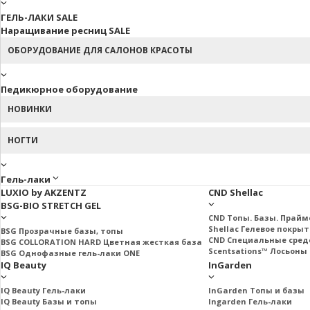
ГЕЛЬ-ЛАКИ SALE
Наращивание ресниц SALE
ОБОРУДОВАНИЕ ДЛЯ САЛОНОВ КРАСОТЫ
Педикюрное оборудование
НОВИНКИ
НОГТИ
Гель-лаки
LUXIO by AKZENTZ
CND Shellac
BSG-BIO STRETCH GEL
CND Топы. Базы. Прай
Shellac Гелевое покры
BSG Прозрачные базы, топы
CND Специальные сред
BSG COLLORATION HARD Цветная жесткая база
Scentsations™ Лосьоны 
BSG Однофазные гель-лаки ONE
IQ Beauty
InGarden
IQ Beauty Гель-лаки
InGarden Топы и базы
IQ Beauty Базы и топы
Ingarden Гель-лаки