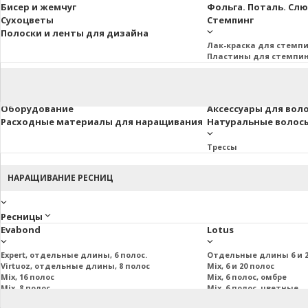
Бисер и жемчуг
Фольга. Поталь. Сл
Сухоцветы
Стемпинг
Полоски и ленты для дизайна
Лак-краска для стемп
Пластины для стемпи
Оборудование
Аксессуары для вол
Расходные материалы для наращивания
Натуральные волосы 
Трессы
НАРАЩИВАНИЕ РЕСНИЦ
Ресницы
Evabond
Lotus
Expert, отдельные длины, 6 полос.
Отдельные длины 6 и 2
Virtuoz, отдельные длины, 8 полос
Mix, 6 и 20 полос
Mix, 16 полос
Mix, 6 полос, омбре
Mix, 8 полос
Mix, 6 полос, цветные
Mix, 20 полос
Пучковые и подиум