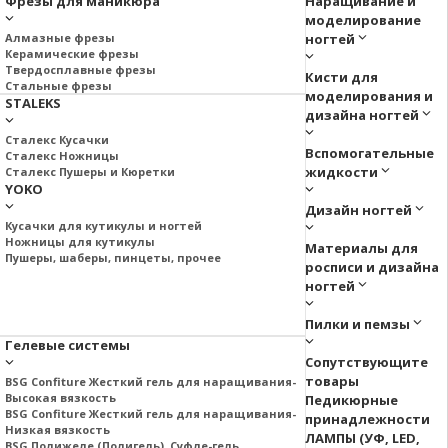
Фрезы для маникюра
Наращивание и
моделирование
Алмазные фрезы
ногтей
Керамические фрезы
Твердосплавные фрезы
Кисти для
Стальные фрезы
моделирования и
STALEKS
дизайна ногтей
Сталекс Кусачки
Вспомогательные
Сталекс Ножницы
жидкости
Сталекс Пушеры и Кюретки
YOKO
Дизайн ногтей
Кусачки для кутикулы и ногтей
Ножницы для кутикулы
Материалы для
Пушеры, шаберы, пинцеты, прочее
росписи и дизайна
ногтей
Пилки и пемзы
Гелевые системы
Сопутствующите
товары
BSG Confiture Жесткий гель для наращивания-
Высокая вязкость
Педикюрные
BSG Confiture Жесткий гель для наращивания-
принадлежности
Низкая вязкость
ЛАМПЫ (УФ, LED,
BSG Полижеле (Полигель), Суфле-гель.