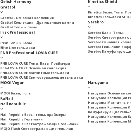
Gelish Harmony
Kinetics Shield
Grattol
Kinetics Базы. Топы. П
Kinetics Гель-лаки SHIE
Grattol - Oснoвнaя коллекция
Serebro
Grattol Коллекция - Драгоценные камни
Grattol Топы и базы
Irisk Professional
Serebro Базы. Топы.
Serebro Светоотражаю
Serebro Основная колл
Irisk Топы и Базы
Serebro Гель-лаки с э
Elite Line гель-лаки
Serebro Камуфлирующи
PNB Professional-LOVIA CURE
PNB-LOVIA CURE Топы. Базы. Праймеры
Pnb-LOVIA CURE Основная коллекция
PNB-LOVIA CURE Магнитные гель-лаки
PNB-LOVIA CURE Cветоотражающие гель-лаки
MOOI Vegan
Haruyama
MOOI Базы, топы
Haruyama Основная ко
RuNail
Haruyama Коллекции Ри
Haruyama Магнитные г
Nail Republic
Haruyama Коллекция Л
Камуфлирующие гель-
Nail Republic Базы, топы, праймеры
Haruyama Коллекция Б
Nail Republic Гель-лаки
Haruyama Коллекция 
Nail Republic Светоотражающие гель-лаки
MOJO Flash Светоотражающие гель-лак