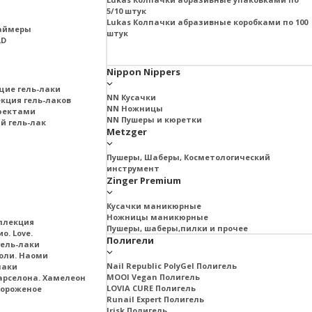
5/10 штук
Lukas Колпачки абразивные коробками по 100
раймеры
штук
LD
Nippon Nippers
щие гель-лаки
NN Кусачки
екция гель-лаков
NN Ножницы
ффектами
NN Пушеры и кюретки
й гель-лак
Metzger
Пушеры, Шаберы, Косметологический
инструмент
Zinger Premium
Кусачки маникюрные
Ножницы маникюрные
ллекция
Пушеры, шаберы,пилки и прочее
о. Love.
Полигели
ель-лаки
оли. Наоми
Nail Republic PolyGel Полигель
лаки
MOOI Vegan Полигель
арселона. Хамелеон
LOVIA CURE Полигель
Мороженое
Runail Expert Полигель
Irisk Полигель