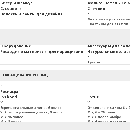
Бисер и жемчуг
Фольга. Поталь. Сл
Сухоцветы
Стемпинг
Полоски и ленты для дизайна
Лак-краска для стемп
Пластины для стемпи
Оборудование
Аксессуары для вол
Расходные материалы для наращивания
Натуральные волосы 
Трессы
НАРАЩИВАНИЕ РЕСНИЦ
Ресницы
Evabond
Lotus
Expert, отдельные длины, 6 полос.
Отдельные длины 6 и 2
Virtuoz, отдельные длины, 8 полос
Mix, 6 и 20 полос
Mix, 16 полос
Mix, 6 полос, омбре
Mix, 8 полос
Mix, 6 полос, цветные
Mix, 20 полос
Пучковые и подиум