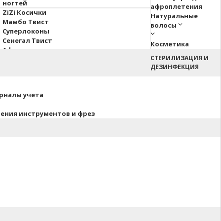
ногтей
афроплетения
ZiZi Косички
Натуральные
Мамбо Твист
волосы
Суперлоконы
Сенегал Твист
Косметика
Афрокосы
СТЕРИЛИЗАЦИЯ И
Пони Hair Up!
ДЕЗИНФЕКЦИЯ
Афрокудри
урналы учета
нения инструментов и фрез