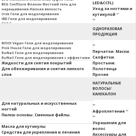
LED&CCFL)
BSG Confiture Флакон Жесткий гель для
Уход за ногтями и
наращивания-Низкая вязкость
Irisk Гели для моделирования
кутикулой
IBD Гели для моделирования
PNB Гели для моделирования
Nail Republic Гели для моделирования
ОДНОРАЗОВАЯ
MOJO Гели для моделирования
ПРОДУКЦИЯ
Гели Корейских производителей
MOOI Vegan Гели для моделирования
Pink House Гели для моделирования
Перчатки. Маски.
RuNail Гели для моделирования
Салфетки.
RuNail Гели для моделирования с эффектами
Жидкости для снятия покрытий
Простыни.
Для обезжиривания и снятия липкого
Полотенца
слоя
Прочее
НАТУРАЛЬНЫЕ
Аэропуффинг
ВОЛОСЫ/
Паутинка
КАНЕКАЛОН
Акварельные капли
Для натуральных и искусственных
ногтей
Афроплетение
Пилки-основы. Сменные файлы.
Украшения для
Масла для кутикулы
волос
Средства для укрепления и лечения
Аксессуары для