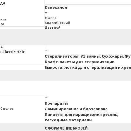
юда
Канекалон
Омбре
инга
Классический
нга
Цветной
2BRAIDS
Дреды Джа
ос
Classic Hair
Стерилизаторы, УЗ ванны, Сухожары. Ж
Крафт-пакеты для стерилизации
Емкости, лотки для стерилизации и хра
Препараты
0 полос
Ламинирование и биозавивка
Пинцеты для наращивания ресниц
Расходные материалы
ные
ОФОРМЛЕНИЕ БРОВЕЙ