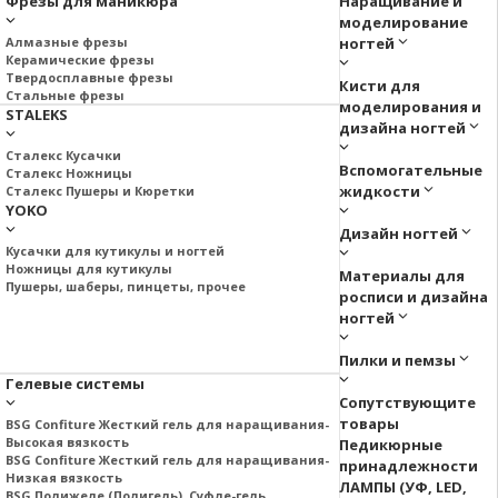
Фрезы для маникюра
Наращивание и
моделирование
Алмазные фрезы
ногтей
Керамические фрезы
Твердосплавные фрезы
Кисти для
Стальные фрезы
моделирования и
STALEKS
дизайна ногтей
Сталекс Кусачки
Вспомогательные
Сталекс Ножницы
жидкости
Сталекс Пушеры и Кюретки
YOKO
Дизайн ногтей
Кусачки для кутикулы и ногтей
Ножницы для кутикулы
Материалы для
Пушеры, шаберы, пинцеты, прочее
росписи и дизайна
ногтей
Пилки и пемзы
Гелевые системы
Сопутствующите
товары
BSG Confiture Жесткий гель для наращивания-
Высокая вязкость
Педикюрные
BSG Confiture Жесткий гель для наращивания-
принадлежности
Низкая вязкость
ЛАМПЫ (УФ, LED,
BSG Полижеле (Полигель), Суфле-гель.