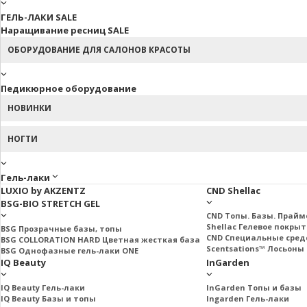
ГЕЛЬ-ЛАКИ SALE
Наращивание ресниц SALE
ОБОРУДОВАНИЕ ДЛЯ САЛОНОВ КРАСОТЫ
Педикюрное оборудование
НОВИНКИ
НОГТИ
Гель-лаки
LUXIO by AKZENTZ
CND Shellac
BSG-BIO STRETCH GEL
CND Топы. Базы. Прай
Shellac Гелевое покры
BSG Прозрачные базы, топы
CND Специальные сред
BSG COLLORATION HARD Цветная жесткая база
Scentsations™ Лосьоны 
BSG Однофазные гель-лаки ONE
IQ Beauty
InGarden
IQ Beauty Гель-лаки
InGarden Топы и базы
IQ Beauty Базы и топы
Ingarden Гель-лаки