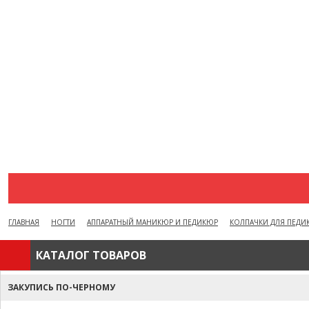
АКЦИИ
ВОПРОСЫ И ОТВЕТЫ
КАК ОФОРМИТЬ ЗАКАЗ
БРЕНДЫ
ОТЗЫВЫ
КОНТАКТЫ
ГЛАВНАЯ
НОГТИ
АППАРАТНЫЙ МАНИКЮР И ПЕДИКЮР
КОЛПАЧКИ ДЛЯ ПЕДИ
КАТАЛОГ ТОВАРОВ
ЗАКУПИСЬ ПО-ЧЕРНОМУ