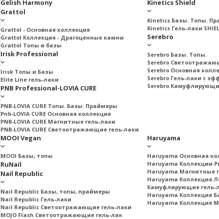
Gelish Harmony
Kinetics Shield
Grattol
Kinetics Базы. Топы. П
Kinetics Гель-лаки SHIE
Grattol - Oснoвнaя коллекция
Serebro
Grattol Коллекция - Драгоценные камни
Grattol Топы и базы
Irisk Professional
Serebro Базы. Топы.
Serebro Светоотражаю
Serebro Основная колл
Irisk Топы и Базы
Serebro Гель-лаки с э
Elite Line гель-лаки
Serebro Камуфлирующи
PNB Professional-LOVIA CURE
PNB-LOVIA CURE Топы. Базы. Праймеры
Pnb-LOVIA CURE Основная коллекция
PNB-LOVIA CURE Магнитные гель-лаки
PNB-LOVIA CURE Cветоотражающие гель-лаки
MOOI Vegan
Haruyama
MOOI Базы, топы
Haruyama Основная ко
RuNail
Haruyama Коллекции Ри
Haruyama Магнитные г
Nail Republic
Haruyama Коллекция Л
Камуфлирующие гель-
Nail Republic Базы, топы, праймеры
Haruyama Коллекция Б
Nail Republic Гель-лаки
Haruyama Коллекция 
Nail Republic Светоотражающие гель-лаки
MOJO Flash Светоотражающие гель-лак