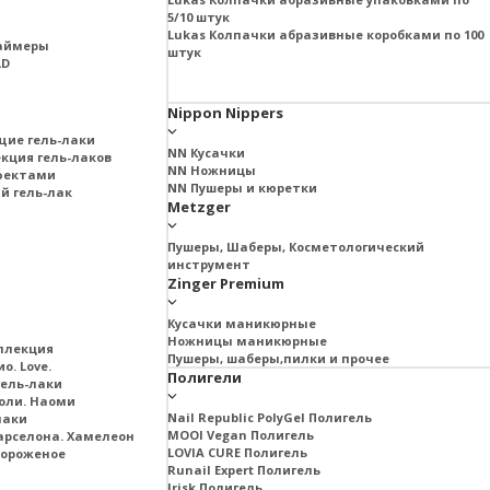
5/10 штук
Lukas Колпачки абразивные коробками по 100
раймеры
штук
LD
Nippon Nippers
щие гель-лаки
NN Кусачки
екция гель-лаков
NN Ножницы
ффектами
NN Пушеры и кюретки
й гель-лак
Metzger
Пушеры, Шаберы, Косметологический
инструмент
Zinger Premium
Кусачки маникюрные
Ножницы маникюрные
ллекция
Пушеры, шаберы,пилки и прочее
о. Love.
Полигели
ель-лаки
оли. Наоми
Nail Republic PolyGel Полигель
лаки
MOOI Vegan Полигель
арселона. Хамелеон
LOVIA CURE Полигель
Мороженое
Runail Expert Полигель
Irisk Полигель