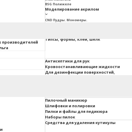
BSG Полижеле
Моделирование акрилом
CND Пудры. Мономеры.
Ez Fow Пудры. Мономеры
InGarden Пудры. Мономеры.
Irisk Пудры. Мономеры
ия ESTET
Типсы, формы, клей, шелк
х производителей
льга
Антисептики для рук
Кровоостанавливающие жидкости
Для дезинфекции поверхностей,
инструментов, вохдуха
 педикюра
Гель-краски, гель-пасты
Для объемного дизайна
Пилочный маникюр
Шлифовки и полировки
Пилки и файлы для педикюра
Наборы пилок
Средства для удаления кутикулы
ки