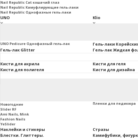
Nail Republic Cat кошачий глаз
Nail Republic Камуфлирующие гель-лаки
Nail Republic Однофазные гель-лаки
UNO
Klio
UNO Базы. Топы. Праймеры
Klio Базы и топы
Основная коллекция 8мл.
Klio French Collection
Uno Lux гель-лаки, 8 мл.
Klio Гель-лаки Коллекц
UNO Pedicure Однофазный гель-лак
Гель-лаки Корейски
Гель-лак Glitter
Гель-лак Жидкая фо
Кисти для акрила
Кисти для геля
Кисти для полигеля
Кисти для дизайна
Втирки и пигменты
Пленки маникюра и
Слайдеры
Пленки для маникюра
Пленки для педикюра
Новогодние
Slider RF
Ami Nails, Mink
Fashion Nails
YeSlider
Наклейки и стикеры
Стразы
Блестки. Глиттеры.
Камифубики, фигур