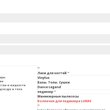
Лаки для ногтей
меры
Vinylux
тие
Базы. Топы. Сушки
ства и жидкости
Dance Legend
для рук и тела
педикюр
Маникюрные пылесосы
Колпачки для педикюра LUKAS
Lukas Колпачки абразивные упаковками по