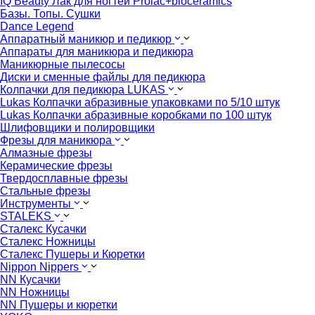
IQ Beauty Лак для ногтей Prolac+bioceramics
Базы. Топы. Сушки
Dance Legend
Аппаратный маникюр и педикюр
Аппараты для маникюра и педикюра
Маникюрные пылесосы
Диски и сменные файлы для педикюра
Колпачки для педикюра LUKAS
Lukas Колпачки абразивные упаковками по 5/10 штук
Lukas Колпачки абразивные коробками по 100 штук
Шлифовщики и полировщики
Фрезы для маникюра
Алмазные фрезы
Керамические фрезы
Твердосплавные фрезы
Стальные фрезы
Инструменты
STALEKS
Сталекс Кусачки
Сталекс Ножницы
Сталекс Пушеры и Кюретки
Nippon Nippers
NN Кусачки
NN Ножницы
NN Пушеры и кюретки