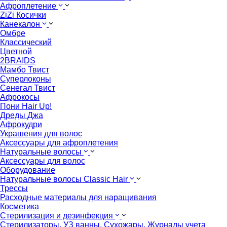
Афроплетение
ZiZi Косички
Канекалон
Омбре
Классический
Цветной
2BRAIDS
Мамбо Твист
Суперлоконы
Сенегал Твист
Афрокосы
Пони Hair Up!
Дреды Джа
Афрокудри
Украшения для волос
Аксессуары для афроплетения
Натуральные волосы
Аксессуары для волос
Оборудование
Натуральные волосы Classic Hair
Трессы
Расходные материалы для наращивания
Косметика
Стерилизация и дезинфекция
Стерилизаторы, УЗ ванны, Сухожары. Журналы учета