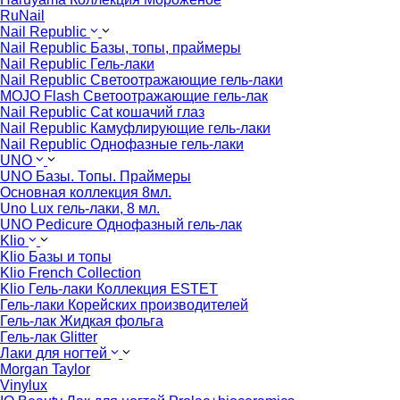
RuNail
Nail Republic
Nail Republic Базы, топы, праймеры
Nail Republic Гель-лаки
Nail Republic Светоотражающие гель-лаки
MOJO Flash Светоотражающие гель-лак
Nail Republic Cat кошачий глаз
Nail Republic Камуфлирующие гель-лаки
Nail Republic Однофазные гель-лаки
UNO
UNO Базы. Топы. Праймеры
Основная коллекция 8мл.
Uno Lux гель-лаки, 8 мл.
UNO Pedicure Однофазный гель-лак
Klio
Klio Базы и топы
Klio French Collection
Klio Гель-лаки Коллекция ESTET
Гель-лаки Корейских производителей
Гель-лак Жидкая фольга
Гель-лак Glitter
Лаки для ногтей
Morgan Taylor
Vinylux