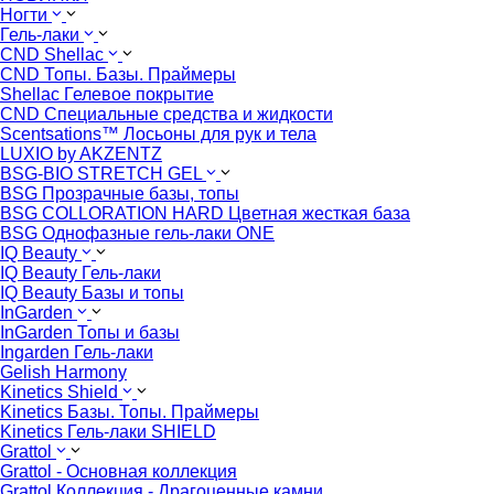
Ногти
Гель-лаки
CND Shellac
CND Топы. Базы. Праймеры
Shellac Гелевое покрытие
CND Специальные средства и жидкости
Scentsations™ Лосьоны для рук и тела
LUXIO by AKZENTZ
BSG-BIO STRETCH GEL
BSG Прозрачные базы, топы
BSG COLLORATION HARD Цветная жесткая база
BSG Однофазные гель-лаки ONE
IQ Beauty
IQ Beauty Гель-лаки
IQ Beauty Базы и топы
InGarden
InGarden Топы и базы
Ingarden Гель-лаки
Gelish Harmony
Kinetics Shield
Kinetics Базы. Топы. Праймеры
Kinetics Гель-лаки SHIELD
Grattol
Grattol - Oснoвнaя коллекция
Grattol Коллекция - Драгоценные камни