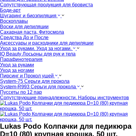
Сопутствующая продукция для бровиста
Боди-арт
Шугаринг и биоэпиляция
Воскоплавы
Воски для депиляции
Сахарная паста, Фитосмола
Средства До и После
Аксессуары и расходники для депиляции
Уход за руками. Уход за ногами.
IQ Beauty Лосьоны для рук и тела
Парафинотерапия
Уход за руками
Уход за ногами
Пирсинг и Прокол ушей
System-75 Серьги для прокола
System-R993 Серьги для прокола
Пуссеты по 12 пар
Cопутствующие принадлежности. Наборы инструментов
Lukas Podo Колпачки для педикюра
D=10 (80) крупная крошка, 50 шт.