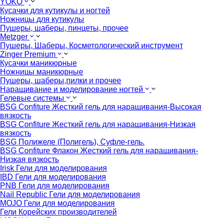
YOKO
Кусачки для кутикулы и ногтей
Ножницы для кутикулы
Пушеры, шаберы, пинцеты, прочее
Metzger
Пушеры, Шаберы, Косметологический инструмент
Zinger Premium
Кусачки маникюрные
Ножницы маникюрные
Пушеры, шаберы,пилки и прочее
Наращивание и моделирование ногтей
Гелевые системы
BSG Confiture Жесткий гель для наращивания-Высокая
вязкость
BSG Confiture Жесткий гель для наращивания-Низкая
вязкость
BSG Полижеле (Полигель), Суфле-гель.
BSG Confiture Флакон Жесткий гель для наращивания-
Низкая вязкость
Irisk Гели для моделирования
IBD Гели для моделирования
PNB Гели для моделирования
Nail Republic Гели для моделирования
MOJO Гели для моделирования
Гели Корейских производителей