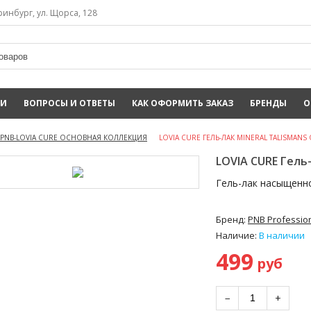
инбург, ул. Щорса, 128
ИИ
ВОПРОСЫ И ОТВЕТЫ
КАК ОФОРМИТЬ ЗАКАЗ
БРЕНДЫ
О
PNB-LOVIA CURE ОСНОВНАЯ КОЛЛЕКЦИЯ
LOVIA CURE ГЕЛЬ-ЛАК MINERAL TALISMANS 
LOVIA CURE Гель-
Гель-лак насыщенно
Бренд:
PNB Professio
Наличие:
В наличии
499
руб
−
+