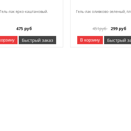
Гель-лак ярко-каштановый.
Гель-лак оливково-зеленый, п
475
руб
451
руб
299
руб
Быстрый заказ
Быстрый з
корзину
В корзину