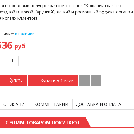
ежно-розовый полупрозрачный оттенок “Кошачий глаз” со
вездной втиркой. “Хрупкий”, легкий и роскошный эффект органзы
а ногтях клиенток!
аличие:
В наличии
636
руб
−
+
Купить в 1 клик
Купить
ОПИСАНИЕ
КОММЕНТАРИИ
ДОСТАВКА И ОПЛАТА
С ЭТИМ ТОВАРОМ ПОКУПАЮТ