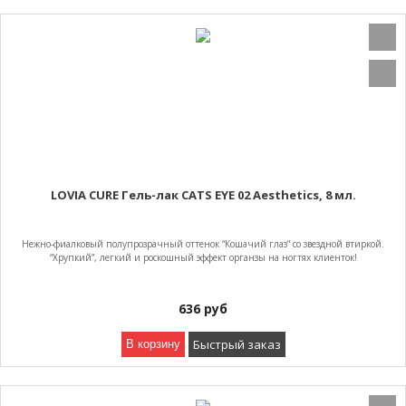
LOVIA CURE Гель-лак CATS EYE 02 Aesthetics, 8 мл.
Нежно-фиалковый полупрозрачный оттенок “Кошачий глаз” со звездной втиркой.
“Хрупкий”, легкий и роскошный эффект органзы на ногтях клиенток!
636
руб
Быстрый заказ
В корзину