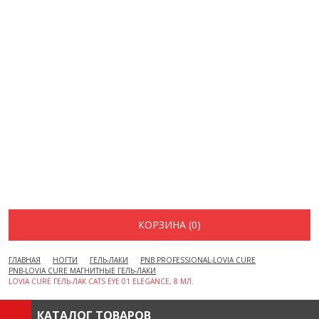
ДОСТАВКА И ОПЛАТА
АКЦИИ
ВОПРОСЫ И ОТВЕТЫ
КАК ОФОРМИТЬ ЗАКАЗ
БРЕНДЫ
ОТЗЫВЫ
КОНТАКТЫ
КОРЗИНА (0)
ГЛАВНАЯ
НОГТИ
ГЕЛЬ-ЛАКИ
PNB PROFESSIONAL-LOVIA CURE
PNB-LOVIA CURE МАГНИТНЫЕ ГЕЛЬ-ЛАКИ
LOVIA CURE ГЕЛЬ-ЛАК CATS EYE 01 ELEGANCE, 8 МЛ.
КАТАЛОГ ТОВАРОВ