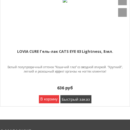
LOVIA CURE Гель-лак CATS EYE 03 Lightness, 8 мл.
Белый полупрозрачный оттенок “Кошачий глаз” со звездной втиркой. “Хрупкий”,
легкий и роскошный эффект органзы на ногтях клиенток!
636
руб
Быстрый заказ
В корзину