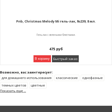
Pnb, Christmas Melody Mi гель-лак, №239, 8 мл.
Гель-лак с зелеными блестками.
475
руб
Быстрый заказ
В корзину
Возможно, вас заинтересует:
для домашнего использования
классические
однофазные
темных цветов
цветные
Показать еще ...