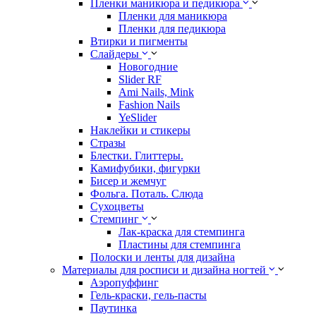
Пленки маникюра и педикюра
Пленки для маникюра
Пленки для педикюра
Втирки и пигменты
Слайдеры
Новогодние
Slider RF
Ami Nails, Mink
Fashion Nails
YeSlider
Наклейки и стикеры
Стразы
Блестки. Глиттеры.
Камифубики, фигурки
Бисер и жемчуг
Фольга. Поталь. Слюда
Сухоцветы
Стемпинг
Лак-краска для стемпинга
Пластины для стемпинга
Полоски и ленты для дизайна
Материалы для росписи и дизайна ногтей
Аэропуффинг
Гель-краски, гель-пасты
Паутинка