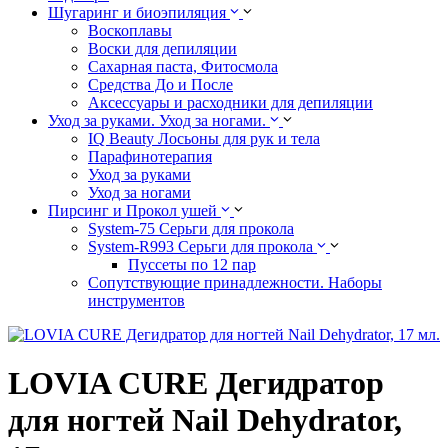
Шугаринг и биоэпиляция
Воскоплавы
Воски для депиляции
Сахарная паста, Фитосмола
Средства До и После
Аксессуары и расходники для депиляции
Уход за руками. Уход за ногами.
IQ Beauty Лосьоны для рук и тела
Парафинотерапия
Уход за руками
Уход за ногами
Пирсинг и Прокол ушей
System-75 Серьги для прокола
System-R993 Серьги для прокола
Пуссеты по 12 пар
Cопутствующие принадлежности. Наборы
инструментов
LOVIA CURE Дегидратор
для ногтей Nail Dehydrator,