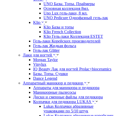
UNO Базы. Топы. Праймеры
Основная коллекция 8мл.
Uno Lux гель-лаки, 8 мл.
UNO Pedicure Однофазный гель-лак
Klio
Klio Базы и топы
Klio French Collection
Klio Гель-лаки Коллекция ESTET
Гель-лаки Корейских производителей
Гель-лак Жидкая фольга
Гель-лак Glitter
Лаки для ногтей
Morgan Taylor
Vinylux
IQ Beauty Лак для ногтей Prolac+bioceramics
Базы. Топы. Сушки
Dance Legend
Аппаратный маникюр и педикюр
Аппараты для маникюра и педикюра
Маникюрные пылесосы
Диски и сменные файлы для педикюра
Колпачки для педикюра LUKAS
Lukas Колпачки абразивные
упаковками по 5/10 штук
Lukas Колпачки абразивные коробками