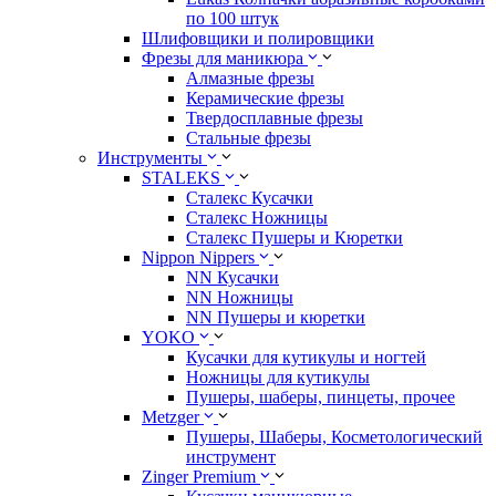
по 100 штук
Шлифовщики и полировщики
Фрезы для маникюра
Алмазные фрезы
Керамические фрезы
Твердосплавные фрезы
Стальные фрезы
Инструменты
STALEKS
Сталекс Кусачки
Сталекс Ножницы
Сталекс Пушеры и Кюретки
Nippon Nippers
NN Кусачки
NN Ножницы
NN Пушеры и кюретки
YOKO
Кусачки для кутикулы и ногтей
Ножницы для кутикулы
Пушеры, шаберы, пинцеты, прочее
Metzger
Пушеры, Шаберы, Косметологический
инструмент
Zinger Premium