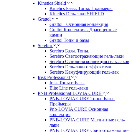
Kinetics Shield
Kinetics Базы. Топы. Праймеры
Kinetics Гель-лаки SHIELD
Grattol
Grattol - Oснoвнaя коллекция
Grattol Коллекция - Драгоценные
камни
Grattol Топы и базы
Serebro
Serebro Базы. Топы.
Serebro Светоотражающие гель-лаки
Serebro Основная коллекция гель-лаков
Serebro Гель-лаки с эффектами
Serebro Камуфлирующий гель-лак
Irisk Professional
Irisk Топы и Базы
Elite Line гель-лаки
PNB Professional-LOVIA CURE
PNB-LOVIA CURE Топы. Базы.
Праймеры
Pnb-LOVIA CURE Основная
коллекция
PNB-LOVIA CURE Магнитные гель-
лаки
PNB-LOVIA CURE Cветоотражающие