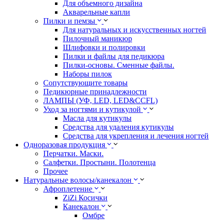
Для объемного дизайна
Акварельные капли
Пилки и пемзы
Для натуральных и искусственных ногтей
Пилочный маникюр
Шлифовки и полировки
Пилки и файлы для педикюра
Пилки-основы. Сменные файлы.
Наборы пилок
Сопутствующите товары
Педикюрные принадлежности
ЛАМПЫ (УФ, LED, LED&CCFL)
Уход за ногтями и кутикулой
Масла для кутикулы
Средства для удаления кутикулы
Средства для укрепления и лечения ногтей
Одноразовая продукция
Перчатки. Маски.
Салфетки. Простыни. Полотенца
Прочее
Натуральные волосы/канекалон
Афроплетение
ZiZi Косички
Канекалон
Омбре