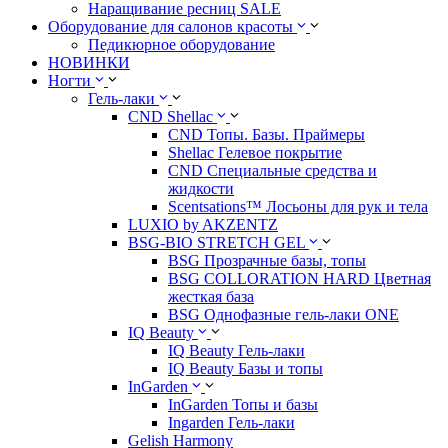
Наращивание ресниц SALE
Оборудование для салонов красоты
Педикюрное оборудование
НОВИНКИ
Ногти
Гель-лаки
CND Shellac
CND Топы. Базы. Праймеры
Shellac Гелевое покрытие
CND Специальные средства и
жидкости
Scentsations™ Лосьоны для рук и тела
LUXIO by AKZENTZ
BSG-BIO STRETCH GEL
BSG Прозрачные базы, топы
BSG COLLORATION HARD Цветная
жесткая база
BSG Однофазные гель-лаки ONE
IQ Beauty
IQ Beauty Гель-лаки
IQ Beauty Базы и топы
InGarden
InGarden Топы и базы
Ingarden Гель-лаки
Gelish Harmony