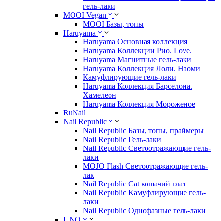
гель-лаки
MOOI Vegan
MOOI Базы, топы
Haruyama
Haruyama Основная коллекция
Haruyama Коллекции Рио. Love.
Haruyama Магнитные гель-лаки
Haruyama Коллекция Лоли. Наоми
Камуфлирующие гель-лаки
Haruyama Коллекция Барселона.
Хамелеон
Haruyama Коллекция Мороженое
RuNail
Nail Republic
Nail Republic Базы, топы, праймеры
Nail Republic Гель-лаки
Nail Republic Светоотражающие гель-
лаки
MOJO Flash Светоотражающие гель-
лак
Nail Republic Cat кошачий глаз
Nail Republic Камуфлирующие гель-
лаки
Nail Republic Однофазные гель-лаки
UNO