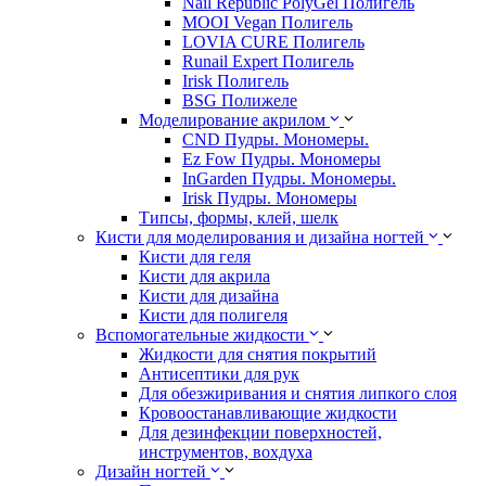
Nail Republic PolyGel Полигель
MOOI Vegan Полигель
LOVIA CURE Полигель
Runail Expert Полигель
Irisk Полигель
BSG Полижеле
Моделирование акрилом
CND Пудры. Мономеры.
Ez Fow Пудры. Мономеры
InGarden Пудры. Мономеры.
Irisk Пудры. Мономеры
Типсы, формы, клей, шелк
Кисти для моделирования и дизайна ногтей
Кисти для геля
Кисти для акрила
Кисти для дизайна
Кисти для полигеля
Вспомогательные жидкости
Жидкости для снятия покрытий
Антисептики для рук
Для обезжиривания и снятия липкого слоя
Кровоостанавливающие жидкости
Для дезинфекции поверхностей,
инструментов, вохдуха
Дизайн ногтей