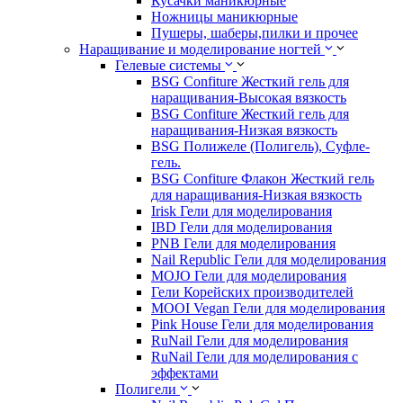
Кусачки маникюрные
Ножницы маникюрные
Пушеры, шаберы,пилки и прочее
Наращивание и моделирование ногтей
Гелевые системы
BSG Confiture Жесткий гель для
наращивания-Высокая вязкость
BSG Confiture Жесткий гель для
наращивания-Низкая вязкость
BSG Полижеле (Полигель), Суфле-
гель.
BSG Confiture Флакон Жесткий гель
для наращивания-Низкая вязкость
Irisk Гели для моделирования
IBD Гели для моделирования
PNB Гели для моделирования
Nail Republic Гели для моделирования
MOJO Гели для моделирования
Гели Корейских производителей
MOOI Vegan Гели для моделирования
Pink House Гели для моделирования
RuNail Гели для моделирования
RuNail Гели для моделирования с
эффектами
Полигели