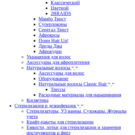
Классический
Цветной
2BRAIDS
Мамбо Твист
Суперлоконы
Сенегал Твист
Афрокосы
Пони Hair Up!
Дреды Джа
Афрокудри
Украшения для волос
Аксессуары для афроплетения
Натуральные волосы
Аксессуары для волос
Оборудование
Натуральные волосы Classic Hair
Трессы
Расходные материалы для наращивания
Косметика
Стерилизация и дезинфекция
Стерилизаторы, УЗ ванны, Сухожары. Журналы
учета
Крафт-пакеты для стерилизации
Емкости, лотки для стерилизации и хранения
инструментов и фрез