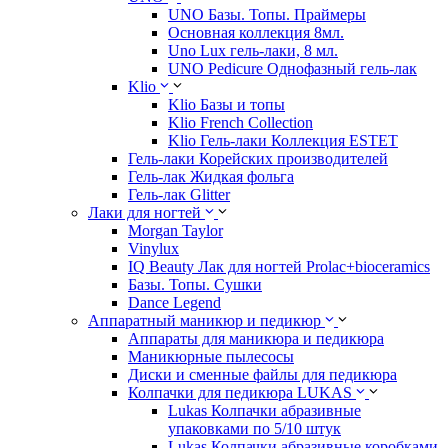
UNO Базы. Топы. Праймеры
Основная коллекция 8мл.
Uno Lux гель-лаки, 8 мл.
UNO Pedicure Однофазный гель-лак
Klio
Klio Базы и топы
Klio French Collection
Klio Гель-лаки Коллекция ESTET
Гель-лаки Корейских производителей
Гель-лак Жидкая фольга
Гель-лак Glitter
Лаки для ногтей
Morgan Taylor
Vinylux
IQ Beauty Лак для ногтей Prolac+bioceramics
Базы. Топы. Сушки
Dance Legend
Аппаратный маникюр и педикюр
Аппараты для маникюра и педикюра
Маникюрные пылесосы
Диски и сменные файлы для педикюра
Колпачки для педикюра LUKAS
Lukas Колпачки абразивные
упаковками по 5/10 штук
Lukas Колпачки абразивные коробками