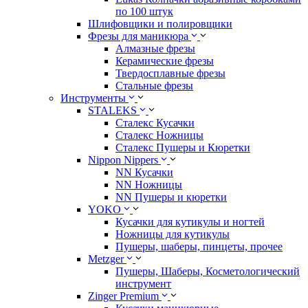
по 100 штук
Шлифовщики и полировщики
Фрезы для маникюра
Алмазные фрезы
Керамические фрезы
Твердосплавные фрезы
Стальные фрезы
Инструменты
STALEKS
Сталекс Кусачки
Сталекс Ножницы
Сталекс Пушеры и Кюретки
Nippon Nippers
NN Кусачки
NN Ножницы
NN Пушеры и кюретки
YOKO
Кусачки для кутикулы и ногтей
Ножницы для кутикулы
Пушеры, шаберы, пинцеты, прочее
Metzger
Пушеры, Шаберы, Косметологический
инструмент
Zinger Premium