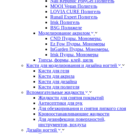
Nail Republic PolyGel Полигель
MOOI Vegan Полигель
LOVIA CURE Полигель
Runail Expert Полигель
Irisk Полигель
BSG Полижеле
Моделирование акрилом
CND Пудры. Мономеры.
Ez Fow Пудры. Мономеры
InGarden Пудры. Мономеры.
Irisk Пудры. Мономеры
Типсы, формы, клей, шелк
Кисти для моделирования и дизайна ногтей
Кисти для геля
Кисти для акрила
Кисти для дизайна
Кисти для полигеля
Вспомогательные жидкости
Жидкости для снятия покрытий
Антисептики для рук
Для обезжиривания и снятия липкого слоя
Кровоостанавливающие жидкости
Для дезинфекции поверхностей,
инструментов, вохдуха
Дизайн ногтей