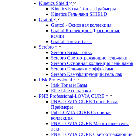
Kinetics Shield
Kinetics Базы. Топы. Праймеры
Kinetics Гель-лаки SHIELD
Grattol
Grattol - Oснoвнaя коллекция
Grattol Коллекция - Драгоценные
камни
Grattol Топы и базы
Serebro
Serebro Базы. Топы.
Serebro Светоотражающие гель-лаки
Serebro Основная коллекция гель-лаков
Serebro Гель-лаки с эффектами
Serebro Камуфлирующий гель-лак
Irisk Professional
Irisk Топы и Базы
Elite Line гель-лаки
PNB Professional-LOVIA CURE
PNB-LOVIA CURE Топы. Базы.
Праймеры
Pnb-LOVIA CURE Основная
коллекция
PNB-LOVIA CURE Магнитные гель-
лаки
PNB-LOVIA CURE Cветоотражающие