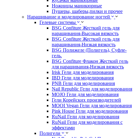
Кусачки маникюрные
Ножницы маникюрные
Пушеры, шаберы,пилки и прочее
Наращивание и моделирование ногтей
Гелевые системы
BSG Confiture Жесткий гель для
наращивания-Высокая вязкость
BSG Confiture Жесткий гель для
наращивания-Низкая вязкость
BSG Полижеле (Полигель), Суфле-
гель.
BSG Confiture Флакон Жесткий гель
для наращивания-Низкая вязкость
Irisk Гели для моделирования
IBD Гели для моделирования
PNB Гели для моделирования
Nail Republic Гели для моделирования
MOJO Гели для моделирования
Гели Корейских производителей
MOOI Vegan Гели для моделирования
Pink House Гели для моделирования
RuNail Гели для моделирования
RuNail Гели для моделирования с
эффектами
Полигели