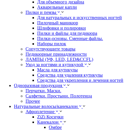
Для объемного дизайна
Акварельные капли
Пилки и пемзы
Для натуральных и искусственных ногтей
Пилочный маникюр
Шлифовки и полировки
Пилки и файлы для педикюра
Пилки-основы. Сменные файлы.
Наборы пилок
Сопутствующите товары
Педикюрные принадлежности
ЛАМПЫ (УФ, LED, LED&CCFL)
Уход за ногтями и кутикулой
Масла для кутикулы
Средства для удаления кутикулы
Средства для укрепления и лечения ногтей
Одноразовая продукция
Перчатки. Маски.
Салфетки. Простыни. Полотенца
Прочее
Натуральные волосы/канекалон
Афроплетение
ZiZi Косички
Канекалон
Омбре