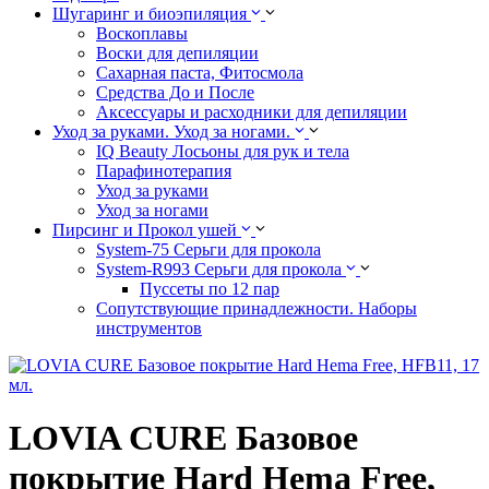
Шугаринг и биоэпиляция
Воскоплавы
Воски для депиляции
Сахарная паста, Фитосмола
Средства До и После
Аксессуары и расходники для депиляции
Уход за руками. Уход за ногами.
IQ Beauty Лосьоны для рук и тела
Парафинотерапия
Уход за руками
Уход за ногами
Пирсинг и Прокол ушей
System-75 Серьги для прокола
System-R993 Серьги для прокола
Пуссеты по 12 пар
Cопутствующие принадлежности. Наборы
инструментов
LOVIA CURE Базовое
покрытие Hard Hema Free,