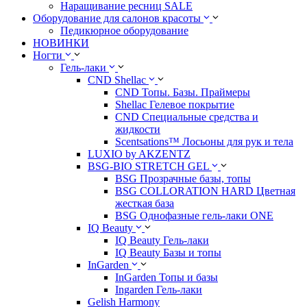
Наращивание ресниц SALE
Оборудование для салонов красоты
Педикюрное оборудование
НОВИНКИ
Ногти
Гель-лаки
CND Shellac
CND Топы. Базы. Праймеры
Shellac Гелевое покрытие
CND Специальные средства и
жидкости
Scentsations™ Лосьоны для рук и тела
LUXIO by AKZENTZ
BSG-BIO STRETCH GEL
BSG Прозрачные базы, топы
BSG COLLORATION HARD Цветная
жесткая база
BSG Однофазные гель-лаки ONE
IQ Beauty
IQ Beauty Гель-лаки
IQ Beauty Базы и топы
InGarden
InGarden Топы и базы
Ingarden Гель-лаки
Gelish Harmony