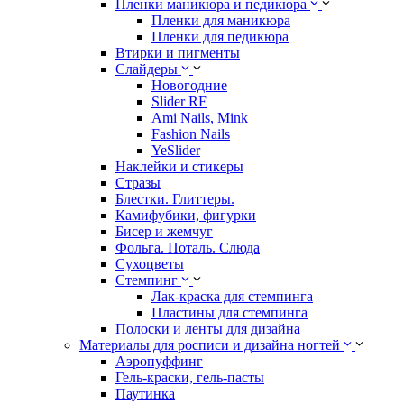
Пленки маникюра и педикюра
Пленки для маникюра
Пленки для педикюра
Втирки и пигменты
Слайдеры
Новогодние
Slider RF
Ami Nails, Mink
Fashion Nails
YeSlider
Наклейки и стикеры
Стразы
Блестки. Глиттеры.
Камифубики, фигурки
Бисер и жемчуг
Фольга. Поталь. Слюда
Сухоцветы
Стемпинг
Лак-краска для стемпинга
Пластины для стемпинга
Полоски и ленты для дизайна
Материалы для росписи и дизайна ногтей
Аэропуффинг
Гель-краски, гель-пасты
Паутинка