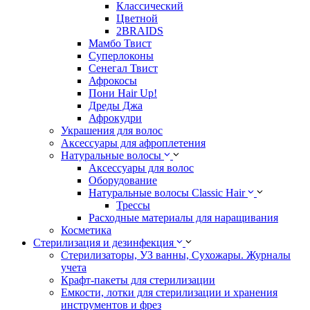
Классический
Цветной
2BRAIDS
Мамбо Твист
Суперлоконы
Сенегал Твист
Афрокосы
Пони Hair Up!
Дреды Джа
Афрокудри
Украшения для волос
Аксессуары для афроплетения
Натуральные волосы
Аксессуары для волос
Оборудование
Натуральные волосы Classic Hair
Трессы
Расходные материалы для наращивания
Косметика
Стерилизация и дезинфекция
Стерилизаторы, УЗ ванны, Сухожары. Журналы
учета
Крафт-пакеты для стерилизации
Емкости, лотки для стерилизации и хранения
инструментов и фрез