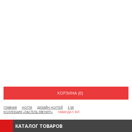
ДОСТАВКА И ОПЛАТА
АКЦИИ
ВОПРОСЫ И ОТВЕТЫ
КАК ОФОРМИТЬ ЗАКАЗ
БРЕНДЫ
ОТЗЫВЫ
КОНТАКТЫ
КОРЗИНА (0)
ГЛАВНАЯ
НОГТИ
ДИЗАЙН НОГТЕЙ
E.MI
КОЛЛЕКЦИЯ «ПАСТЕЛЬ ЗВЕНИТ!»
ЛАВАНДА 5 МЛ.
КАТАЛОГ ТОВАРОВ