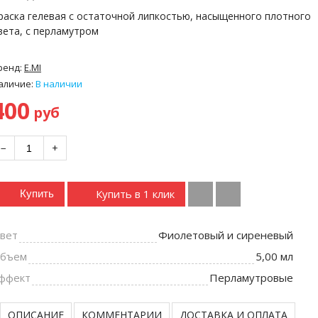
раска гелевая с остаточной липкостью, насыщенного плотного
вета, с перламутром
ренд:
E.MI
аличие:
В наличии
400
руб
−
+
Купить в 1 клик
Купить
вет
Фиолетовый и сиреневый
бъем
5,00 мл
ффект
Перламутровые
ОПИСАНИЕ
КОММЕНТАРИИ
ДОСТАВКА И ОПЛАТА