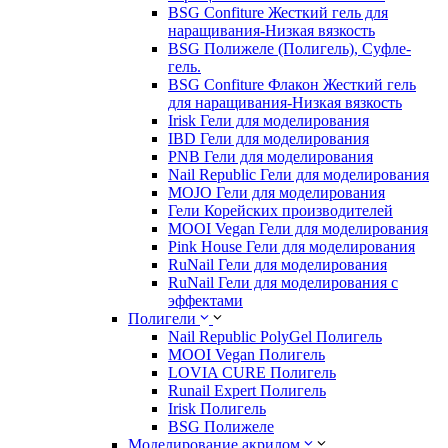
BSG Confiture Жесткий гель для
наращивания-Низкая вязкость
BSG Полижеле (Полигель), Суфле-
гель.
BSG Confiture Флакон Жесткий гель
для наращивания-Низкая вязкость
Irisk Гели для моделирования
IBD Гели для моделирования
PNB Гели для моделирования
Nail Republic Гели для моделирования
MOJO Гели для моделирования
Гели Корейских производителей
MOOI Vegan Гели для моделирования
Pink House Гели для моделирования
RuNail Гели для моделирования
RuNail Гели для моделирования с
эффектами
Полигели
Nail Republic PolyGel Полигель
MOOI Vegan Полигель
LOVIA CURE Полигель
Runail Expert Полигель
Irisk Полигель
BSG Полижеле
Моделирование акрилом