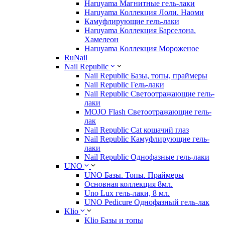
Haruyama Магнитные гель-лаки
Haruyama Коллекция Лоли. Наоми
Камуфлирующие гель-лаки
Haruyama Коллекция Барселона.
Хамелеон
Haruyama Коллекция Мороженое
RuNail
Nail Republic
Nail Republic Базы, топы, праймеры
Nail Republic Гель-лаки
Nail Republic Светоотражающие гель-
лаки
MOJO Flash Светоотражающие гель-
лак
Nail Republic Cat кошачий глаз
Nail Republic Камуфлирующие гель-
лаки
Nail Republic Однофазные гель-лаки
UNO
UNO Базы. Топы. Праймеры
Основная коллекция 8мл.
Uno Lux гель-лаки, 8 мл.
UNO Pedicure Однофазный гель-лак
Klio
Klio Базы и топы