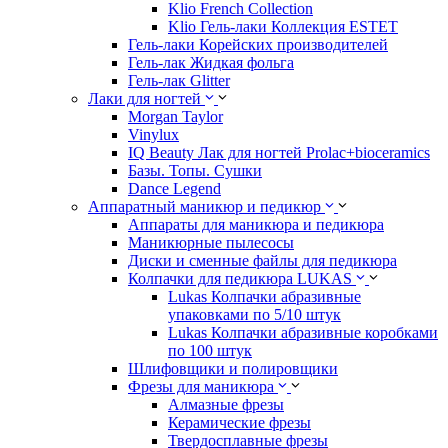
Klio French Collection
Klio Гель-лаки Коллекция ESTET
Гель-лаки Корейских производителей
Гель-лак Жидкая фольга
Гель-лак Glitter
Лаки для ногтей
Morgan Taylor
Vinylux
IQ Beauty Лак для ногтей Prolac+bioceramics
Базы. Топы. Сушки
Dance Legend
Аппаратный маникюр и педикюр
Аппараты для маникюра и педикюра
Маникюрные пылесосы
Диски и сменные файлы для педикюра
Колпачки для педикюра LUKAS
Lukas Колпачки абразивные
упаковками по 5/10 штук
Lukas Колпачки абразивные коробками
по 100 штук
Шлифовщики и полировщики
Фрезы для маникюра
Алмазные фрезы
Керамические фрезы
Твердосплавные фрезы