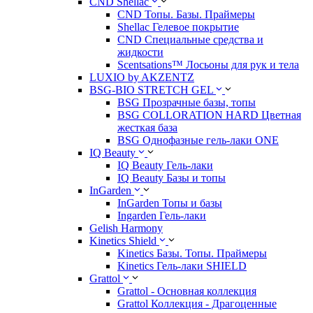
CND Shellac
CND Топы. Базы. Праймеры
Shellac Гелевое покрытие
CND Специальные средства и
жидкости
Scentsations™ Лосьоны для рук и тела
LUXIO by AKZENTZ
BSG-BIO STRETCH GEL
BSG Прозрачные базы, топы
BSG COLLORATION HARD Цветная
жесткая база
BSG Однофазные гель-лаки ONE
IQ Beauty
IQ Beauty Гель-лаки
IQ Beauty Базы и топы
InGarden
InGarden Топы и базы
Ingarden Гель-лаки
Gelish Harmony
Kinetics Shield
Kinetics Базы. Топы. Праймеры
Kinetics Гель-лаки SHIELD
Grattol
Grattol - Oснoвнaя коллекция
Grattol Коллекция - Драгоценные