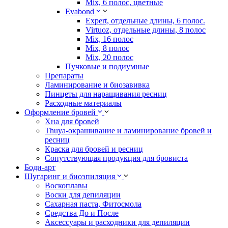
Mix, 6 полос, цветные
Evabond
Expert, отдельные длины, 6 полос.
Virtuoz, отдельные длины, 8 полос
Mix, 16 полос
Mix, 8 полос
Mix, 20 полос
Пучковые и подиумные
Препараты
Ламинирование и биозавивка
Пинцеты для наращивания ресниц
Расходные материалы
Оформление бровей
Хна для бровей
Thuya-окрашивание и ламинирование бровей и
ресниц
Краска для бровей и ресниц
Сопутствующая продукция для бровиста
Боди-арт
Шугаринг и биоэпиляция
Воскоплавы
Воски для депиляции
Сахарная паста, Фитосмола
Средства До и После
Аксессуары и расходники для депиляции