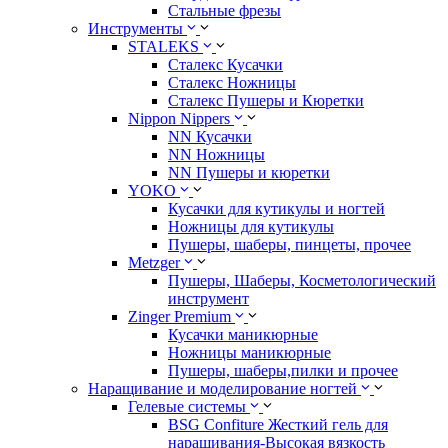
Стальные фрезы
Инструменты
STALEKS
Сталекс Кусачки
Сталекс Ножницы
Сталекс Пушеры и Кюретки
Nippon Nippers
NN Кусачки
NN Ножницы
NN Пушеры и кюретки
YOKO
Кусачки для кутикулы и ногтей
Ножницы для кутикулы
Пушеры, шаберы, пинцеты, прочее
Metzger
Пушеры, Шаберы, Косметологический
инструмент
Zinger Premium
Кусачки маникюрные
Ножницы маникюрные
Пушеры, шаберы,пилки и прочее
Наращивание и моделирование ногтей
Гелевые системы
BSG Confiture Жесткий гель для
наращивания-Высокая вязкость