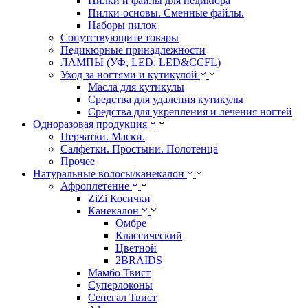
Пилки и файлы для педикюра
Пилки-основы. Сменные файлы.
Наборы пилок
Сопутствующите товары
Педикюрные принадлежности
ЛАМПЫ (УФ, LED, LED&CCFL)
Уход за ногтями и кутикулой
Масла для кутикулы
Средства для удаления кутикулы
Средства для укрепления и лечения ногтей
Одноразовая продукция
Перчатки. Маски.
Салфетки. Простыни. Полотенца
Прочее
Натуральные волосы/канекалон
Афроплетение
ZiZi Косички
Канекалон
Омбре
Классический
Цветной
2BRAIDS
Мамбо Твист
Суперлоконы
Сенегал Твист