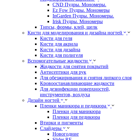
CND Пудры. Мономеры.
Ez Fow Пудры. Мономеры
InGarden Пудры. Мономеры.
Irisk Пудры. Мономеры
Типсы, формы, клей, шелк
Кисти для моделирования и дизайна ногтей
Кисти для геля
Кисти для акрила
Кисти для дизайна
Кисти для полигеля
Вспомогательные жидкости
Жидкости для снятия покрытий
Антисептики для рук
Для обезжиривания и снятия липкого слоя
Кровоостанавливающие жидкости
Для дезинфекции поверхностей,
инструментов, вохдуха
Дизайн ногтей
Пленки маникюра и педикюра
Пленки для маникюра
Пленки для педикюра
Втирки и пигменты
Слайдеры
Новогодние
Slider RF