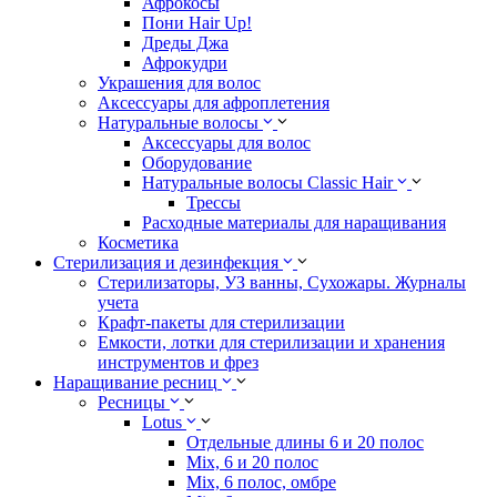
Афрокосы
Пони Hair Up!
Дреды Джа
Афрокудри
Украшения для волос
Аксессуары для афроплетения
Натуральные волосы
Аксессуары для волос
Оборудование
Натуральные волосы Classic Hair
Трессы
Расходные материалы для наращивания
Косметика
Стерилизация и дезинфекция
Стерилизаторы, УЗ ванны, Сухожары. Журналы
учета
Крафт-пакеты для стерилизации
Емкости, лотки для стерилизации и хранения
инструментов и фрез
Наращивание ресниц
Ресницы
Lotus
Отдельные длины 6 и 20 полос
Mix, 6 и 20 полос
Mix, 6 полос, омбре