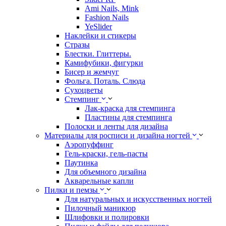
Ami Nails, Mink
Fashion Nails
YeSlider
Наклейки и стикеры
Стразы
Блестки. Глиттеры.
Камифубики, фигурки
Бисер и жемчуг
Фольга. Поталь. Слюда
Сухоцветы
Стемпинг
Лак-краска для стемпинга
Пластины для стемпинга
Полоски и ленты для дизайна
Материалы для росписи и дизайна ногтей
Аэропуффинг
Гель-краски, гель-пасты
Паутинка
Для объемного дизайна
Акварельные капли
Пилки и пемзы
Для натуральных и искусственных ногтей
Пилочный маникюр
Шлифовки и полировки