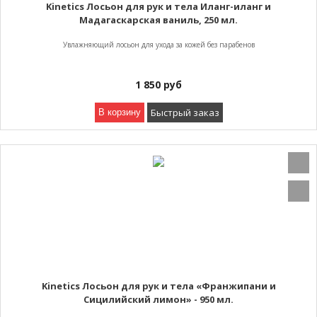
Kinetics Лосьон для рук и тела Иланг-иланг и
Мадагаскарская ваниль, 250 мл.
Увлажняющий лосьон для ухода за кожей без парабенов
1 850
руб
Быстрый заказ
В корзину
Kinetics Лосьон для рук и тела «Франжипани и
Сицилийский лимон» - 950 мл.