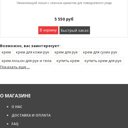
Увлажняющий лосьон с нежным ароматом для повседневного ухода
5 550
руб
Быстрый заказ
В корзину
Возможно, вас заинтересует:
крем
крем для кожи рук
крем для рук
крем для сухих рук
крем лосьон для рук и тела
купить крем
купить крем для рук
Показать еще ...
лосьон крем
лучший крем
О МАГАЗИНЕ
О НАС
ДОСТАВКА И ОПЛАТА
FAQ