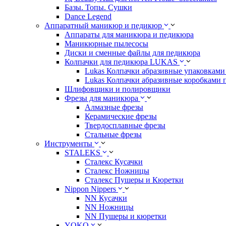
Базы. Топы. Сушки
Dance Legend
Аппаратный маникюр и педикюр
Аппараты для маникюра и педикюра
Маникюрные пылесосы
Диски и сменные файлы для педикюра
Колпачки для педикюра LUKAS
Lukas Колпачки абразивные упаковками 
Lukas Колпачки абразивные коробками 
Шлифовщики и полировщики
Фрезы для маникюра
Алмазные фрезы
Керамические фрезы
Твердосплавные фрезы
Стальные фрезы
Инструменты
STALEKS
Сталекс Кусачки
Сталекс Ножницы
Сталекс Пушеры и Кюретки
Nippon Nippers
NN Кусачки
NN Ножницы
NN Пушеры и кюретки
YOKO