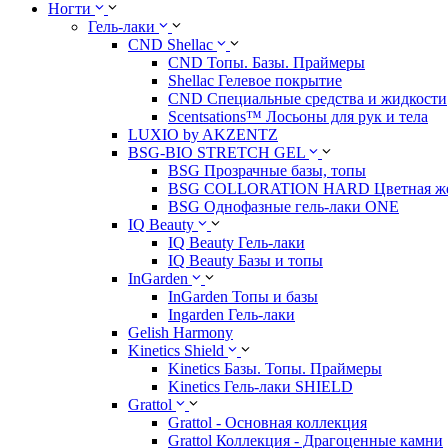
Ногти
Гель-лаки
CND Shellac
CND Топы. Базы. Праймеры
Shellac Гелевое покрытие
CND Специальные средства и жидкости
Scentsations™ Лосьоны для рук и тела
LUXIO by AKZENTZ
BSG-BIO STRETCH GEL
BSG Прозрачные базы, топы
BSG COLLORATION HARD Цветная жес
BSG Однофазные гель-лаки ONE
IQ Beauty
IQ Beauty Гель-лаки
IQ Beauty Базы и топы
InGarden
InGarden Топы и базы
Ingarden Гель-лаки
Gelish Harmony
Kinetics Shield
Kinetics Базы. Топы. Праймеры
Kinetics Гель-лаки SHIELD
Grattol
Grattol - Oснoвнaя коллекция
Grattol Коллекция - Драгоценные камни