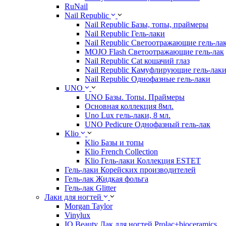
RuNail
Nail Republic
Nail Republic Базы, топы, праймеры
Nail Republic Гель-лаки
Nail Republic Светоотражающие гель-ла
MOJO Flash Светоотражающие гель-лак
Nail Republic Cat кошачий глаз
Nail Republic Камуфлирующие гель-лак
Nail Republic Однофазные гель-лаки
UNO
UNO Базы. Топы. Праймеры
Основная коллекция 8мл.
Uno Lux гель-лаки, 8 мл.
UNO Pedicure Однофазный гель-лак
Klio
Klio Базы и топы
Klio French Collection
Klio Гель-лаки Коллекция ESTET
Гель-лаки Корейских производителей
Гель-лак Жидкая фольга
Гель-лак Glitter
Лаки для ногтей
Morgan Taylor
Vinylux
IQ Beauty Лак для ногтей Prolac+bioceramics