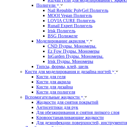
RuNail Гели для моделирования с эффек
Полигели
Nail Republic PolyGel Полигель
MOOI Vegan Полигель
LOVIA CURE Полигель
Runail Expert Полигель
Irisk Полигель
BSG Полижеле
Моделирование акрилом
CND Пудры. Мономеры.
Ez Fow Пудры. Мономеры
InGarden Пудры. Мономеры.
Irisk Пудры. Мономеры
Типсы, формы, клей, шелк
Кисти для моделирования и дизайна ногтей
Кисти для геля
Кисти для акрила
Кисти для дизайна
Кисти для полигеля
Вспомогательные жидкости
Жидкости для снятия покрытий
Антисептики для рук
Для обезжиривания и снятия липкого слоя
Кровоостанавливающие жидкости
Для дезинфекции поверхностей, инструментов