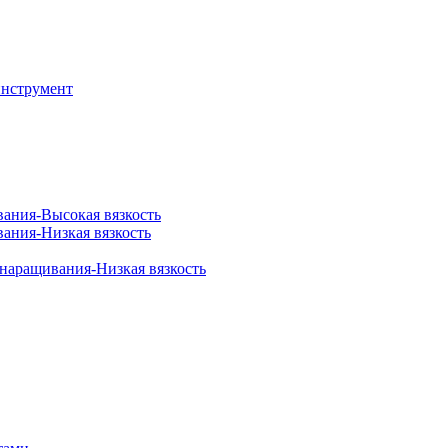
инструмент
вания-Высокая вязкость
вания-Низкая вязкость
 наращивания-Низкая вязкость