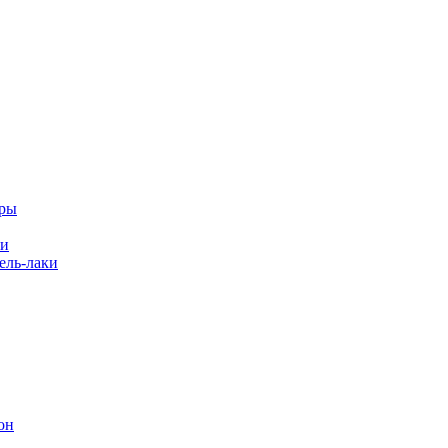
еры
ки
ль-лаки
он