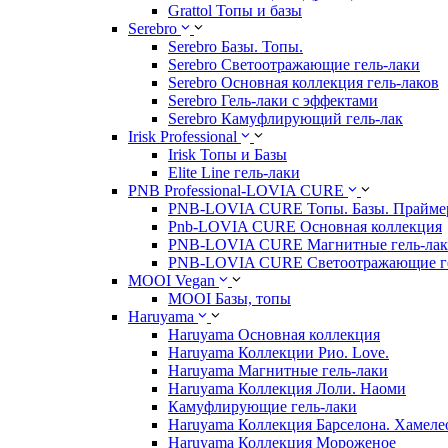
Grattol Топы и базы
Serebro
Serebro Базы. Топы.
Serebro Светоотражающие гель-лаки
Serebro Основная коллекция гель-лаков
Serebro Гель-лаки с эффектами
Serebro Камуфлирующий гель-лак
Irisk Professional
Irisk Топы и Базы
Elite Line гель-лаки
PNB Professional-LOVIA CURE
PNB-LOVIA CURE Топы. Базы. Прайм
Pnb-LOVIA CURE Основная коллекция
PNB-LOVIA CURE Магнитные гель-ла
PNB-LOVIA CURE Cветоотражающие ге
MOOI Vegan
MOOI Базы, топы
Haruyama
Haruyama Основная коллекция
Haruyama Коллекции Рио. Love.
Haruyama Магнитные гель-лаки
Haruyama Коллекция Лоли. Наоми
Камуфлирующие гель-лаки
Haruyama Коллекция Барселона. Хамеле
Haruyama Коллекция Мороженое