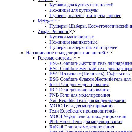
Кусачки для кутикулы и ногтей
Ножницы для кутикулы
Пушеры, шаберы, пинцеты, прочее
Metzger
Пушеры, Шаберы, Косметологический 
Zinger Premium
Кусачки маникюрные
Ножницы маникюрные
Пушеры, шаберы,пилки и прочее
Наращивание и моделирование ногтей
Гелевые системы
BSG Confiture Жесткий гель для наращи
BSG Confiture Жесткий гель для наращи
BSG Полижеле (Полигель), Суфле-гель.
BSG Confiture Флакон Жесткий гель для
Irisk Гели для моделирования
IBD Гели для моделирования
PNB Гели для моделирования
Nail Republic Гели для моделирования
MOJO Гели для моделирования
Гели Корейских производителей
MOOI Vegan Гели для моделирования
Pink House Гели для моделирования
RuNail Гели для моделирования