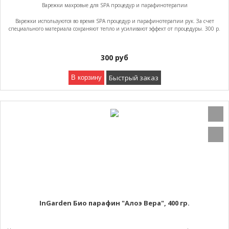
Варежки махровые для SPA процедур и парафинотерапии
Варежки используются во время SPA процедур и парафинотерапии рук. За счет
специального материала сохраняют тепло и усиливают эффект от процедуры. 300 р.
300
руб
Быстрый заказ
В корзину
InGarden Био парафин "Алоэ Вера", 400 гр.