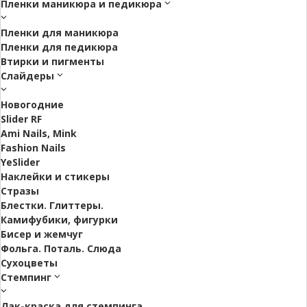
Пленки маникюра и педикюра
Пленки для маникюра
Пленки для педикюра
Втирки и пигменты
Слайдеры
Новогодние
Slider RF
Ami Nails, Mink
Fashion Nails
YeSlider
Наклейки и стикеры
Стразы
Блестки. Глиттеры.
Камифубики, фигурки
Бисер и жемчуг
Фольга. Поталь. Слюда
Сухоцветы
Стемпинг
Лак-краска для стемпинга