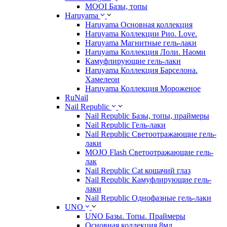
MOOI Базы, топы
Haruyama
Haruyama Основная коллекция
Haruyama Коллекции Рио. Love.
Haruyama Магнитные гель-лаки
Haruyama Коллекция Лоли. Наоми
Камуфлирующие гель-лаки
Haruyama Коллекция Барселона.
Хамелеон
Haruyama Коллекция Мороженое
RuNail
Nail Republic
Nail Republic Базы, топы, праймеры
Nail Republic Гель-лаки
Nail Republic Светоотражающие гель-
лаки
MOJO Flash Светоотражающие гель-
лак
Nail Republic Cat кошачий глаз
Nail Republic Камуфлирующие гель-
лаки
Nail Republic Однофазные гель-лаки
UNO
UNO Базы. Топы. Праймеры
Основная коллекция 8мл.