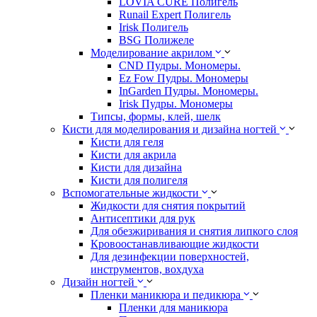
LOVIA CURE Полигель
Runail Expert Полигель
Irisk Полигель
BSG Полижеле
Моделирование акрилом
CND Пудры. Мономеры.
Ez Fow Пудры. Мономеры
InGarden Пудры. Мономеры.
Irisk Пудры. Мономеры
Типсы, формы, клей, шелк
Кисти для моделирования и дизайна ногтей
Кисти для геля
Кисти для акрила
Кисти для дизайна
Кисти для полигеля
Вспомогательные жидкости
Жидкости для снятия покрытий
Антисептики для рук
Для обезжиривания и снятия липкого слоя
Кровоостанавливающие жидкости
Для дезинфекции поверхностей,
инструментов, вохдуха
Дизайн ногтей
Пленки маникюра и педикюра
Пленки для маникюра