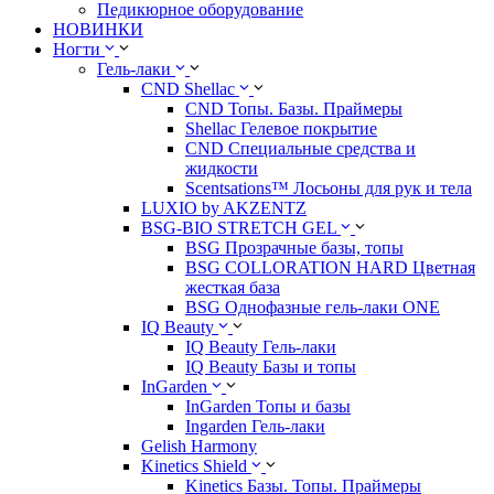
Педикюрное оборудование
НОВИНКИ
Ногти
Гель-лаки
CND Shellac
CND Топы. Базы. Праймеры
Shellac Гелевое покрытие
CND Специальные средства и
жидкости
Scentsations™ Лосьоны для рук и тела
LUXIO by AKZENTZ
BSG-BIO STRETCH GEL
BSG Прозрачные базы, топы
BSG COLLORATION HARD Цветная
жесткая база
BSG Однофазные гель-лаки ONE
IQ Beauty
IQ Beauty Гель-лаки
IQ Beauty Базы и топы
InGarden
InGarden Топы и базы
Ingarden Гель-лаки
Gelish Harmony
Kinetics Shield
Kinetics Базы. Топы. Праймеры