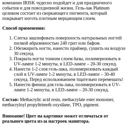
компании IRISK чудесно подойдет и для праздничного
события и для повседневной жизни. Гель-лак Platinum
целиком состоит из сверкающего пигмента, который
покрывает ноготь плотным мерцающим слоем.
Способ применения:
Слегка зашлифовать поверхность натуральных ногтей
пилкой абразивностью 240 грит или бафом.
Обезжирить ногти, нанести праймер, сушить на воздухе
30 секунд.
Покрыть ногти тонким слоем базы, полимеризовать в
UV-лампе 1-2 минуты, в LED-лампе – 20-30 секунд.
Нанести 1-2 слоя гель-лака, полимеризовать каждый
слой в UV-лампе 1-2 минуты, в LED-лампе – 30-40
секунд. Перед использованием тщательно перемешать!
Нанести финиш для гель-лака, полимеризовать в UV-
лампе 1-2 минуты, в LED-лампе – 20-30 секунд.
Состав:
Methacrylic acid resin, methacrylate ester monomer,
methacryloyl propyltrimeth oxysilane, TPO, pigment.
Внимание! Цвет на картинке может отличаться от
реального цвета из-за настроек манитора.