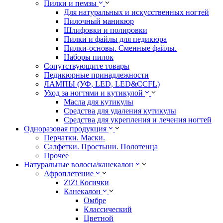
Пилки и пемзы
Для натуральных и искусственных ногтей
Пилочный маникюр
Шлифовки и полировки
Пилки и файлы для педикюра
Пилки-основы. Сменные файлы.
Наборы пилок
Сопутствующите товары
Педикюрные принадлежности
ЛАМПЫ (УФ, LED, LED&CCFL)
Уход за ногтями и кутикулой
Масла для кутикулы
Средства для удаления кутикулы
Средства для укрепления и лечения ногтей
Одноразовая продукция
Перчатки. Маски.
Салфетки. Простыни. Полотенца
Прочее
Натуральные волосы/канекалон
Афроплетение
ZiZi Косички
Канекалон
Омбре
Классический
Цветной