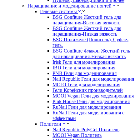
Пушеры, шаберы,пилки и прочее
Наращивание и моделирование ногтей
Гелевые системы
BSG Confiture Жесткий гель для
наращивания-Высокая вязкость
BSG Confiture Жесткий гель для
наращивания-Низкая вязкость
BSG Полижеле (Полигель), Суфле-
гель.
BSG Confiture Флакон Жесткий гель
для наращивания-Низкая вязкость
Irisk Гели для моделирования
IBD Гели для моделирования
PNB Гели для моделирования
Nail Republic Гели для моделирования
MOJO Гели для моделирования
Гели Корейских производителей
MOOI Vegan Гели для моделирования
Pink House Гели для моделирования
RuNail Гели для моделирования
RuNail Гели для моделирования с
эффектами
Полигели
Nail Republic PolyGel Полигель
MOOI Vegan Полигель