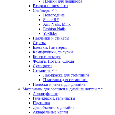
Пленки для педикюра
Втирки и пигменты
Слайдеры
Новогодние
Slider RF
Ami Nails, Mink
Fashion Nails
YeSlider
Наклейки и стикеры
Стразы
Блестки. Глиттеры.
Камифубики, фигурки
Бисер и жемчуг
Фольга. Поталь. Слюда
Сухоцветы
Стемпинг
Лак-краска для стемпинга
Пластины для стемпинга
Полоски и ленты для дизайна
Материалы для росписи и дизайна ногтей
Аэропуффинг
Гель-краски, гель-пасты
Паутинка
Для объемного дизайна
Акварельные капли