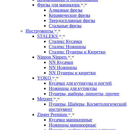
Фрезы для маникюра
Алмазные фрезы
Керамические фрезы
Твердосплавные фрезы
Стальные фрезы
Инструменты
STALEKS
Сталекс Кусачки
Сталекс Ножницы
Сталекс Пушеры и Кюретки
Nippon Nippers
NN Кусачки
NN Ножницы
NN Пушеры и кюретки
YOKO
Кусачки для кутикулы и ногтей
Ножницы для кутикулы
Пушеры, шаберы, пинцеты, прочее
Metzger
Пушеры, Шаберы, Косметологический
инструмент
Zinger Premium
Кусачки маникюрные
Ножницы маникюрные