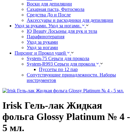
Воски для депиляции
Сахарная паста, Фитосмола
Средства До и После
Аксессуары и расходники для депиляции
Уход за руками. Уход за ногами.
IQ Beauty Лосьоны для рук и тела
Парафинотерапия
Уход за руками
Уход за ногами
Пирсинг и Прокол ушей
System-75 Серьги для прокола
System-R993 Серьги для прокола
Пуссеты по 12 пар
Cопутствующие принадлежности. Наборы
инструментов
Irisk Гель-лак Жидкая
фольга Glossy Platinum № 4 -
5 мл.