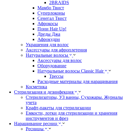
2BRAIDS
Мамбо Твист
Суперлоконы
Сенегал Твист
Афрокосы
Пони Hair Up!
Дреды Джа
Афрокудри
Украшения для волос
Аксессуары для афроплетения
Натуральные волосы
Аксессуары для волос
Оборудование
Натуральные волосы Classic Hair
Трессы
Расходные материалы для наращивания
Косметика
Стерилизация и дезинфекция
Стерилизаторы, УЗ ванны, Сухожары. Журналы
учета
Крафт-пакеты для стерилизации
Емкости, лотки для стерилизации и хранения
инструментов и фрез
Наращивание ресниц
Ресницы