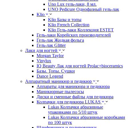
Uno Lux гель-лаки, 8 мл.
UNO Pedicure Однофазный гель-лак
Klio
Klio Базы и топы
Klio French Collection
Klio Гель-лаки Коллекция ESTET
Гель-лаки Корейских производителей
Гель-лак Жидкая фольга
Гель-лак Glitter
Лаки для ногтей
Morgan Taylor
Vinylux
IQ Beauty Лак для ногтей Prolac+bioceramics
Базы. Топы. Сушки
Dance Legend
Аппаратный маникюр и педикюр
Аппараты для маникюра и педикюра
Маникюрные пылесосы
Диски и сменные файлы для педикюра
Колпачки для педикюра LUKAS
Lukas Колпачки абразивные
упаковками по 5/10 штук
Lukas Колпачки абразивные коробками
по 100 штук
Шлифовщики и полировщики