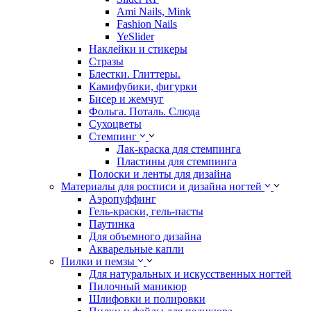
Ami Nails, Mink
Fashion Nails
YeSlider
Наклейки и стикеры
Стразы
Блестки. Глиттеры.
Камифубики, фигурки
Бисер и жемчуг
Фольга. Поталь. Слюда
Сухоцветы
Стемпинг
Лак-краска для стемпинга
Пластины для стемпинга
Полоски и ленты для дизайна
Материалы для росписи и дизайна ногтей
Аэропуффинг
Гель-краски, гель-пасты
Паутинка
Для объемного дизайна
Акварельные капли
Пилки и пемзы
Для натуральных и искусственных ногтей
Пилочный маникюр
Шлифовки и полировки