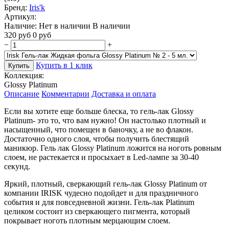
Бренд:
Iris'k
Артикул:
Наличие:
Нет в наличии
В наличии
320
руб
0
руб
−
+
Купить в 1 клик
Купить
Коллекция:
Glossy Platinum
Описание
Комментарии
Доставка и оплата
Если вы хотите еще больше блеска, то гель-лак Glossy
Platinum- это то, что вам нужно! Он настолько плотный и
насыщенный, что помещен в баночку, а не во флакон.
Достаточно одного слоя, чтобы получить блестящий
маникюр. Гель лак Glossy Platinum ложится на ноготь ровным
слоем, не растекается и просыхает в Led-лампе за 30-40
секунд.
Яркий, плотный, сверкающий гель-лак Glossy Platinum от
компании IRISK чудесно подойдет и для праздничного
события и для повседневной жизни. Гель-лак Platinum
целиком состоит из сверкающего пигмента, который
покрывает ноготь плотным мерцающим слоем.