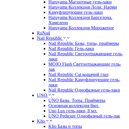
Haruyama Магнитные гель-лаки
Haruyama Коллекция Лоли. Наоми
Камуфлирующие гель-лаки
Haruyama Коллекция Барселона.
Хамелеон
Haruyama Коллекция Мороженое
RuNail
Nail Republic
Nail Republic Базы, топы, праймеры
Nail Republic Гель-лаки
Nail Republic Светоотражающие гель-
лаки
MOJO Flash Светоотражающие гель-
лак
Nail Republic Cat кошачий глаз
Nail Republic Камуфлирующие гель-
лаки
Nail Republic Однофазные гель-лаки
UNO
UNO Базы. Топы. Праймеры
Основная коллекция 8мл.
Uno Lux гель-лаки, 8 мл.
UNO Pedicure Однофазный гель-лак
Klio
Klio Базы и топы