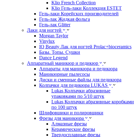
Klio French Collection
Klio Гель-лаки Коллекция ESTET
Гель-лаки Корейских производителей
Гель-лак Жидкая фольга
Гель-лак Glitter
Лаки для ногтей
Morgan Taylor
Vinylux
IQ Beauty Лак для ногтей Prolac+bioceramics
Базы. Топы. Сушки
Dance Legend
Аппаратный маникюр и педикюр
Аппараты для маникюра и педикюра
Маникюрные пылесосы
Диски и сменные файлы для педикюра
Колпачки для педикюра LUKAS
Lukas Колпачки абразивные
упаковками по 5/10 штук
Lukas Колпачки абразивные коробками
по 100 штук
Шлифовщики и полировщики
Фрезы для маникюра
Алмазные фрезы
Керамические фрезы
Твердосплавные фрезы