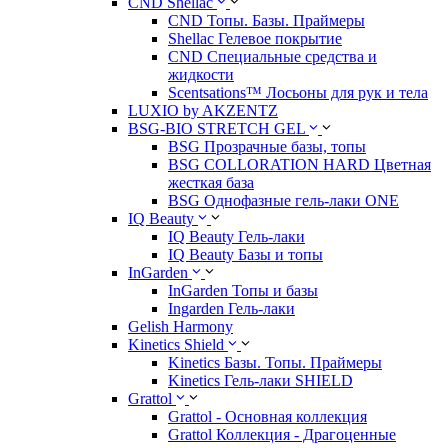
CND Shellac
CND Топы. Базы. Праймеры
Shellac Гелевое покрытие
CND Специальные средства и
жидкости
Scentsations™ Лосьоны для рук и тела
LUXIO by AKZENTZ
BSG-BIO STRETCH GEL
BSG Прозрачные базы, топы
BSG COLLORATION HARD Цветная
жесткая база
BSG Однофазные гель-лаки ONE
IQ Beauty
IQ Beauty Гель-лаки
IQ Beauty Базы и топы
InGarden
InGarden Топы и базы
Ingarden Гель-лаки
Gelish Harmony
Kinetics Shield
Kinetics Базы. Топы. Праймеры
Kinetics Гель-лаки SHIELD
Grattol
Grattol - Oснoвнaя коллекция
Grattol Коллекция - Драгоценные