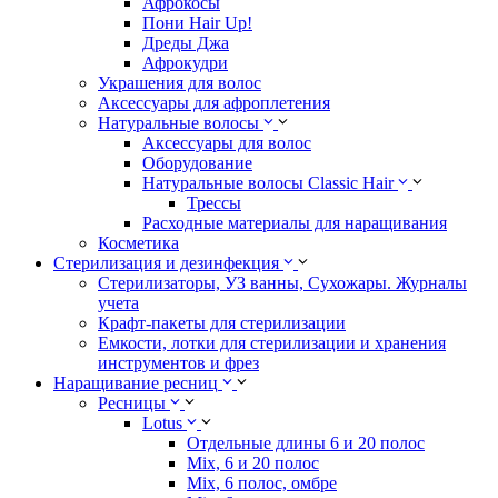
Афрокосы
Пони Hair Up!
Дреды Джа
Афрокудри
Украшения для волос
Аксессуары для афроплетения
Натуральные волосы
Аксессуары для волос
Оборудование
Натуральные волосы Classic Hair
Трессы
Расходные материалы для наращивания
Косметика
Стерилизация и дезинфекция
Стерилизаторы, УЗ ванны, Сухожары. Журналы
учета
Крафт-пакеты для стерилизации
Емкости, лотки для стерилизации и хранения
инструментов и фрез
Наращивание ресниц
Ресницы
Lotus
Отдельные длины 6 и 20 полос
Mix, 6 и 20 полос
Mix, 6 полос, омбре