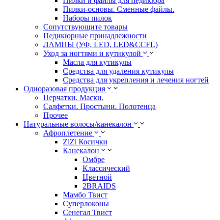
Пилки и файлы для педикюра
Пилки-основы. Сменные файлы.
Наборы пилок
Сопутствующите товары
Педикюрные принадлежности
ЛАМПЫ (УФ, LED, LED&CCFL)
Уход за ногтями и кутикулой
Масла для кутикулы
Средства для удаления кутикулы
Средства для укрепления и лечения ногтей
Одноразовая продукция
Перчатки. Маски.
Салфетки. Простыни. Полотенца
Прочее
Натуральные волосы/канекалон
Афроплетение
ZiZi Косички
Канекалон
Омбре
Классический
Цветной
2BRAIDS
Мамбо Твист
Суперлоконы
Сенегал Твист