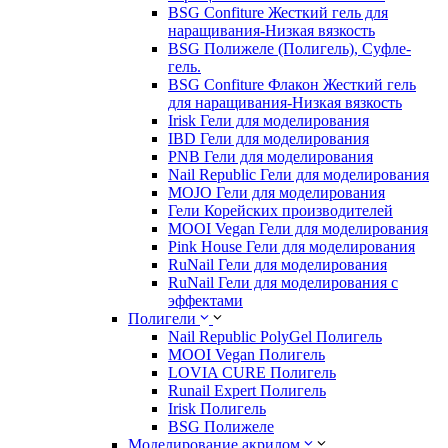
BSG Confiture Жесткий гель для
наращивания-Низкая вязкость
BSG Полижеле (Полигель), Суфле-
гель.
BSG Confiture Флакон Жесткий гель
для наращивания-Низкая вязкость
Irisk Гели для моделирования
IBD Гели для моделирования
PNB Гели для моделирования
Nail Republic Гели для моделирования
MOJO Гели для моделирования
Гели Корейских производителей
MOOI Vegan Гели для моделирования
Pink House Гели для моделирования
RuNail Гели для моделирования
RuNail Гели для моделирования с
эффектами
Полигели
Nail Republic PolyGel Полигель
MOOI Vegan Полигель
LOVIA CURE Полигель
Runail Expert Полигель
Irisk Полигель
BSG Полижеле
Моделирование акрилом