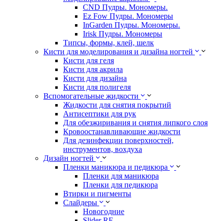
CND Пудры. Мономеры.
Ez Fow Пудры. Мономеры
InGarden Пудры. Мономеры.
Irisk Пудры. Мономеры
Типсы, формы, клей, шелк
Кисти для моделирования и дизайна ногтей
Кисти для геля
Кисти для акрила
Кисти для дизайна
Кисти для полигеля
Вспомогательные жидкости
Жидкости для снятия покрытий
Антисептики для рук
Для обезжиривания и снятия липкого слоя
Кровоостанавливающие жидкости
Для дезинфекции поверхностей,
инструментов, вохдуха
Дизайн ногтей
Пленки маникюра и педикюра
Пленки для маникюра
Пленки для педикюра
Втирки и пигменты
Слайдеры
Новогодние
Slider RF