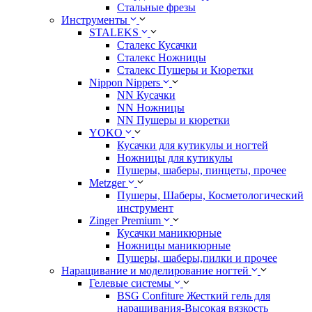
Стальные фрезы
Инструменты
STALEKS
Сталекс Кусачки
Сталекс Ножницы
Сталекс Пушеры и Кюретки
Nippon Nippers
NN Кусачки
NN Ножницы
NN Пушеры и кюретки
YOKO
Кусачки для кутикулы и ногтей
Ножницы для кутикулы
Пушеры, шаберы, пинцеты, прочее
Metzger
Пушеры, Шаберы, Косметологический
инструмент
Zinger Premium
Кусачки маникюрные
Ножницы маникюрные
Пушеры, шаберы,пилки и прочее
Наращивание и моделирование ногтей
Гелевые системы
BSG Confiture Жесткий гель для
наращивания-Высокая вязкость