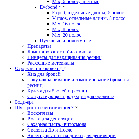
Mix, 6 полос, цветные
Evabond
Expert, отдельные длины, 6 полос.
Virtuoz, отдельные длины, 8 полос
Mix, 16 полос
Mix, 8 полос
Mix, 20 полос
Пучковые и подиумные
Препараты
Ламинирование и биозавивка
Пинцеты для наращивания ресниц
Расходные материалы
Оформление бровей
Хна для бровей
Thuya-окрашивание и ламинирование бровей и
ресниц
Краска для бровей и ресниц
Сопутствующая продукция для бровиста
Боди-арт
Шугаринг и биоэпиляция
Воскоплавы
Воски для депиляции
Сахарная паста, Фитосмола
Средства До и После
Аксессуары и расходники для депиляции