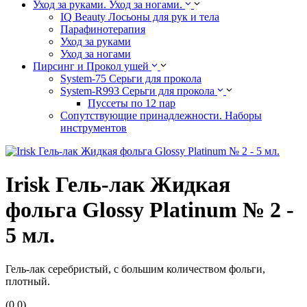
Уход за руками. Уход за ногами.
IQ Beauty Лосьоны для рук и тела
Парафинотерапия
Уход за руками
Уход за ногами
Пирсинг и Прокол ушей
System-75 Серьги для прокола
System-R993 Серьги для прокола
Пуссеты по 12 пар
Cопутствующие принадлежности. Наборы
инструментов
Irisk Гель-лак Жидкая
фольга Glossy Platinum № 2 -
5 мл.
Гель-лак серебристый, с большим количеством фольги,
плотный.
(0.0)