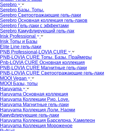
Serebro
Serebro Базы. Топы.
Serebro Светоотражающие гель-лаки
Serebro Основная коллекция гель-лаков
Serebro Гель-лаки с эффектами
Serebro Камуфлирующий гель-лак
Irisk Professional
Irisk Топы и Базы
Elite Line гель-лаки
PNB Professional-LOVIA CURE
PNB-LOVIA CURE Топы. Базы. Праймеры
Pnb-LOVIA CURE Основная коллекция
PNB-LOVIA CURE Магнитные гель-лаки
PNB-LOVIA CURE Cветоотражающие гель-лаки
MOOI Vegan
MOOI Базы, топы
Haruyama
Haruyama Основная коллекция
Haruyama Коллекции Рио. Love.
Haruyama Магнитные гель-лаки
Haruyama Коллекция Лоли. Наоми
Камуфлирующие гель-лаки
Haruyama Коллекция Барселона. Хамелеон
Haruyama Коллекция Мороженое
RuNail