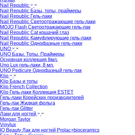
Nail Republic
Nail Republic Базы, топы, праймеры
Nail Republic Гель-лаки
Nail Republic Светоотражающие гель-лаки
MOJO Flash Светоотражающие гель-лак
Nail Republic Cat кошачий глаз
Nail Republic Камуфлирующие гель-лаки
Nail Republic Однофазные гель-лаки
UNO
UNO Базы. Топы. Праймеры
Основная коллекция 8мл.
Uno Lux гель-лаки, 8 мл.
UNO Pedicure Однофазный гель-лак
Klio
Klio Базы и топы
Klio French Collection
Klio Гель-лаки Коллекция ESTET
Гель-лаки Корейских производителей
Гель-лак Жидкая фольга
Гель-лак Glitter
Лаки для ногтей
Morgan Taylor
Vinylux
IQ Beauty Лак для ногтей Prolac+bioceramics