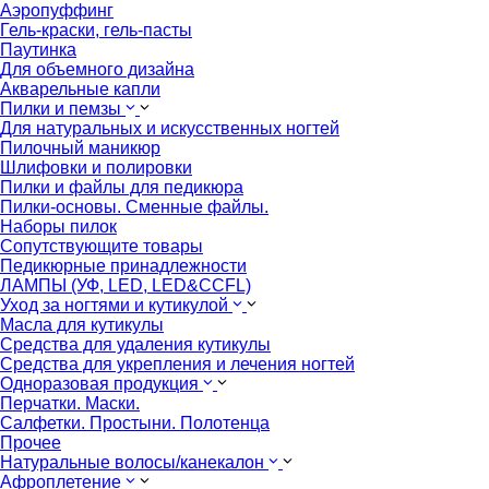
Аэропуффинг
Гель-краски, гель-пасты
Паутинка
Для объемного дизайна
Акварельные капли
Пилки и пемзы
Для натуральных и искусственных ногтей
Пилочный маникюр
Шлифовки и полировки
Пилки и файлы для педикюра
Пилки-основы. Сменные файлы.
Наборы пилок
Сопутствующите товары
Педикюрные принадлежности
ЛАМПЫ (УФ, LED, LED&CCFL)
Уход за ногтями и кутикулой
Масла для кутикулы
Средства для удаления кутикулы
Средства для укрепления и лечения ногтей
Одноразовая продукция
Перчатки. Маски.
Салфетки. Простыни. Полотенца
Прочее
Натуральные волосы/канекалон
Афроплетение