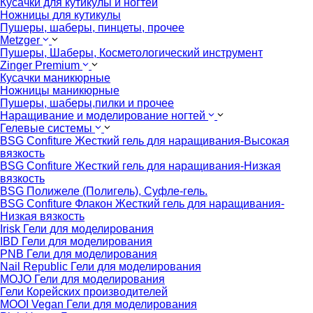
Кусачки для кутикулы и ногтей
Ножницы для кутикулы
Пушеры, шаберы, пинцеты, прочее
Metzger
Пушеры, Шаберы, Косметологический инструмент
Zinger Premium
Кусачки маникюрные
Ножницы маникюрные
Пушеры, шаберы,пилки и прочее
Наращивание и моделирование ногтей
Гелевые системы
BSG Confiture Жесткий гель для наращивания-Высокая
вязкость
BSG Confiture Жесткий гель для наращивания-Низкая
вязкость
BSG Полижеле (Полигель), Суфле-гель.
BSG Confiture Флакон Жесткий гель для наращивания-
Низкая вязкость
Irisk Гели для моделирования
IBD Гели для моделирования
PNB Гели для моделирования
Nail Republic Гели для моделирования
MOJO Гели для моделирования
Гели Корейских производителей
MOOI Vegan Гели для моделирования