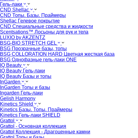
Гель-лаки
CND Shellac
CND Топы. Базы. Праймеры
Shellac Гелевое покрытие
CND Специальные средства и жидкости
Scentsations™ Лосьоны для рук и тела
LUXIO by AKZENTZ
BSG-BIO STRETCH GEL
BSG Прозрачные базы, топы
BSG COLLORATION HARD Цветная жесткая база
BSG Однофазные гель-лаки ONE
IQ Beauty
IQ Beauty Гель-лаки
IQ Beauty Базы и топы
InGarden
InGarden Топы и базы
Ingarden Гель-лаки
Gelish Harmony
Kinetics Shield
Kinetics Базы. Топы. Праймеры
Kinetics Гель-лаки SHIELD
Grattol
Grattol - Oснoвнaя коллекция
Grattol Коллекция - Драгоценные камни
Grattol Топы и базы