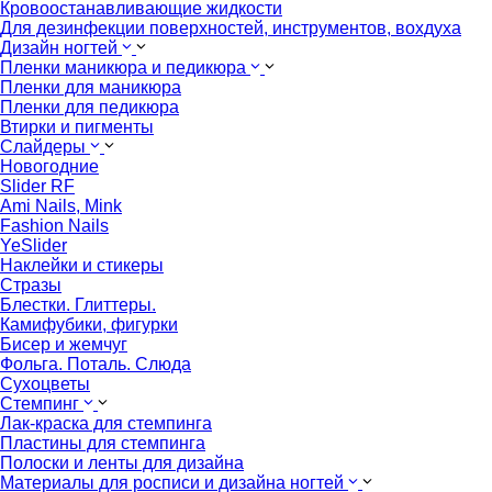
Кровоостанавливающие жидкости
Для дезинфекции поверхностей, инструментов, вохдуха
Дизайн ногтей
Пленки маникюра и педикюра
Пленки для маникюра
Пленки для педикюра
Втирки и пигменты
Слайдеры
Новогодние
Slider RF
Ami Nails, Mink
Fashion Nails
YeSlider
Наклейки и стикеры
Стразы
Блестки. Глиттеры.
Камифубики, фигурки
Бисер и жемчуг
Фольга. Поталь. Слюда
Сухоцветы
Стемпинг
Лак-краска для стемпинга
Пластины для стемпинга
Полоски и ленты для дизайна
Материалы для росписи и дизайна ногтей