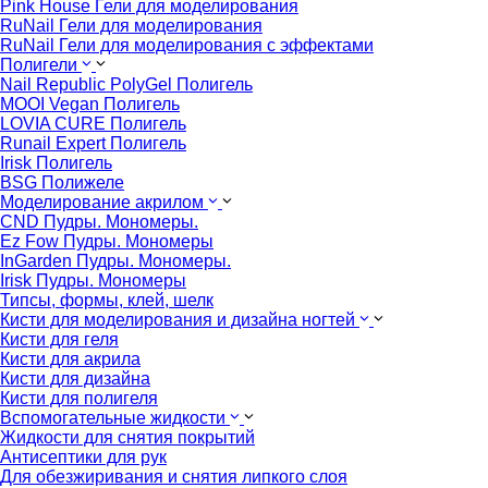
Pink House Гели для моделирования
RuNail Гели для моделирования
RuNail Гели для моделирования с эффектами
Полигели
Nail Republic PolyGel Полигель
MOOI Vegan Полигель
LOVIA CURE Полигель
Runail Expert Полигель
Irisk Полигель
BSG Полижеле
Моделирование акрилом
CND Пудры. Мономеры.
Ez Fow Пудры. Мономеры
InGarden Пудры. Мономеры.
Irisk Пудры. Мономеры
Типсы, формы, клей, шелк
Кисти для моделирования и дизайна ногтей
Кисти для геля
Кисти для акрила
Кисти для дизайна
Кисти для полигеля
Вспомогательные жидкости
Жидкости для снятия покрытий
Антисептики для рук
Для обезжиривания и снятия липкого слоя