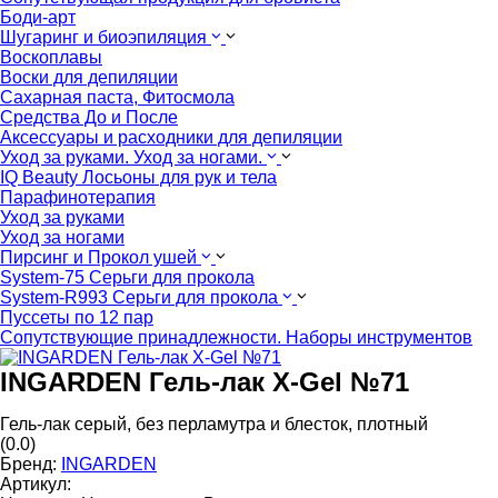
Боди-арт
Шугаринг и биоэпиляция
Воскоплавы
Воски для депиляции
Сахарная паста, Фитосмола
Средства До и После
Аксессуары и расходники для депиляции
Уход за руками. Уход за ногами.
IQ Beauty Лосьоны для рук и тела
Парафинотерапия
Уход за руками
Уход за ногами
Пирсинг и Прокол ушей
System-75 Серьги для прокола
System-R993 Серьги для прокола
Пуссеты по 12 пар
Cопутствующие принадлежности. Наборы инструментов
INGARDEN Гель-лак X-Gel №71
Гель-лак серый, без перламутра и блесток, плотный
(0.0)
Бренд:
INGARDEN
Артикул: