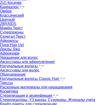
ZiZi Косички
Канекалон
Омбре
Классический
Цветной
2BRAIDS
Мамбо Твист
Суперлоконы
Сенегал Твист
Афрокосы
Пони Hair Up!
Дреды Джа
Афрокудри
Украшения для волос
Аксессуары для афроплетения
Натуральные волосы
Аксессуары для волос
Оборудование
Натуральные волосы Classic Hair
Трессы
Расходные материалы для наращивания
Косметика
Стерилизация и дезинфекция
Стерилизаторы, УЗ ванны, Сухожары. Журналы учета
Крафт-пакеты для стерилизации