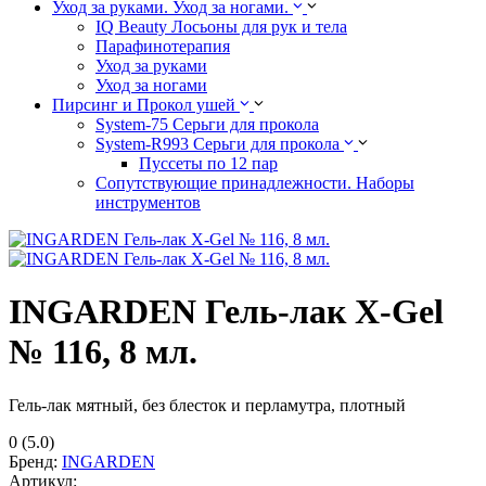
Уход за руками. Уход за ногами.
IQ Beauty Лосьоны для рук и тела
Парафинотерапия
Уход за руками
Уход за ногами
Пирсинг и Прокол ушей
System-75 Серьги для прокола
System-R993 Серьги для прокола
Пуссеты по 12 пар
Cопутствующие принадлежности. Наборы
инструментов
INGARDEN Гель-лак X-Gel
№ 116, 8 мл.
Гель-лак мятный, без блесток и перламутра, плотный
0
(5.0)
Бренд:
INGARDEN
Артикул: