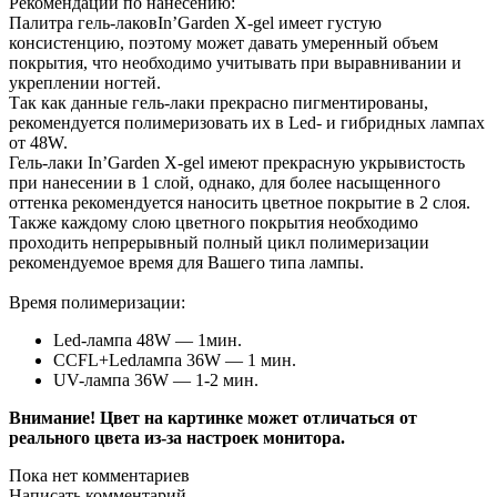
Рекомендации по нанесению:
Палитра гель-лаковIn’Garden X-gel имеет густую
консистенцию, поэтому может давать умеренный объем
покрытия, что необходимо учитывать при выравнивании и
укреплении ногтей.
Так как данные гель-лаки прекрасно пигментированы,
рекомендуется полимеризовать их в Led- и гибридных лампах
от 48W.
Гель-лаки In’Garden X-gel имеют прекрасную укрывистость
при нанесении в 1 слой, однако, для более насыщенного
оттенка рекомендуется наносить цветное покрытие в 2 слоя.
Также каждому слою цветного покрытия необходимо
проходить непрерывный полный цикл полимеризации
рекомендуемое время для Вашего типа лампы.
Время полимеризации:
Led-лампа 48W — 1мин.
CCFL+Ledлампа 36W — 1 мин.
UV-лампа 36W — 1-2 мин.
Внимание! Цвет на картинке может отличаться от
реального цвета из-за настроек монитора.
Пока нет комментариев
Написать комментарий