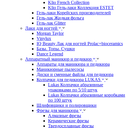
Klio French Collection
Klio Гель-лаки Коллекция ESTET
Гель-лаки Корейских производителей
Гель-лак Жидкая фольга
Гель-лак Glitter
Лаки для ногтей
Morgan Taylor
Vinylux
IQ Beauty Лак для ногтей Prolac+bioceramics
Базы. Топы. Сушки
Dance Legend
Аппаратный маникюр и педикюр
Аппараты для маникюра и педикюра
Маникюрные пылесосы
Диски и сменные файлы для педикюра
Колпачки для педикюра LUKAS
Lukas Колпачки абразивные
упаковками по 5/10 штук
Lukas Колпачки абразивные коробками
по 100 штук
Шлифовщики и полировщики
Фрезы для маникюра
Алмазные фрезы
Керамические фрезы
Твердосплавные фрезы