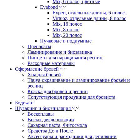
Mix, 6 полос, цветные
Evabond
Expert, отдельные длины, 6 полос.
Virtuoz, отдельные длины, 8 полос
Mix, 16 полос
Mix, 8 полос
Mix, 20 полос
Пучковые и подиумные
Препараты
Ламинирование и биозавивка
Пинцеты для наращивания ресниц
Расходные материалы
Оформление бровей
Хна для бровей
Thuya-окрашивание и ламинирование бровей и
ресниц
Краска для бровей и ресниц
Сопутствующая продукция для бровиста
Боди-арт
Шугаринг и биоэпиляция
Воскоплавы
Воски для депиляции
Сахарная паста, Фитосмола
Средства До и После
Аксессуары и расходники для депиляции