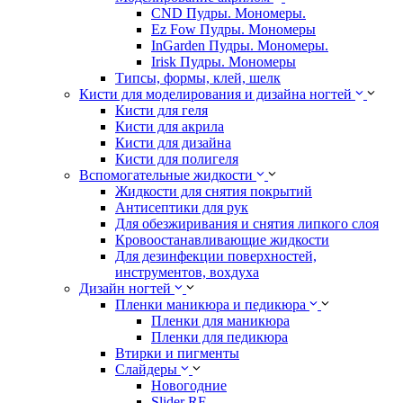
CND Пудры. Мономеры.
Ez Fow Пудры. Мономеры
InGarden Пудры. Мономеры.
Irisk Пудры. Мономеры
Типсы, формы, клей, шелк
Кисти для моделирования и дизайна ногтей
Кисти для геля
Кисти для акрила
Кисти для дизайна
Кисти для полигеля
Вспомогательные жидкости
Жидкости для снятия покрытий
Антисептики для рук
Для обезжиривания и снятия липкого слоя
Кровоостанавливающие жидкости
Для дезинфекции поверхностей,
инструментов, вохдуха
Дизайн ногтей
Пленки маникюра и педикюра
Пленки для маникюра
Пленки для педикюра
Втирки и пигменты
Слайдеры
Новогодние
Slider RF