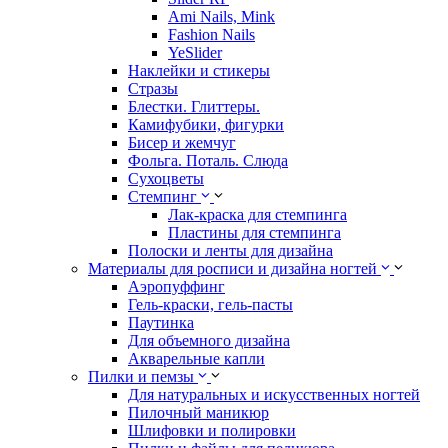
Ami Nails, Mink
Fashion Nails
YeSlider
Наклейки и стикеры
Стразы
Блестки. Глиттеры.
Камифубики, фигурки
Бисер и жемчуг
Фольга. Поталь. Слюда
Сухоцветы
Стемпинг
Лак-краска для стемпинга
Пластины для стемпинга
Полоски и ленты для дизайна
Материалы для росписи и дизайна ногтей
Аэропуффинг
Гель-краски, гель-пасты
Паутинка
Для объемного дизайна
Акварельные капли
Пилки и пемзы
Для натуральных и искусственных ногтей
Пилочный маникюр
Шлифовки и полировки