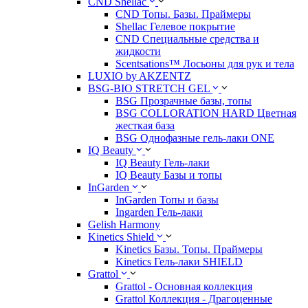
CND Shellac
CND Топы. Базы. Праймеры
Shellac Гелевое покрытие
CND Специальные средства и
жидкости
Scentsations™ Лосьоны для рук и тела
LUXIO by AKZENTZ
BSG-BIO STRETCH GEL
BSG Прозрачные базы, топы
BSG COLLORATION HARD Цветная
жесткая база
BSG Однофазные гель-лаки ONE
IQ Beauty
IQ Beauty Гель-лаки
IQ Beauty Базы и топы
InGarden
InGarden Топы и базы
Ingarden Гель-лаки
Gelish Harmony
Kinetics Shield
Kinetics Базы. Топы. Праймеры
Kinetics Гель-лаки SHIELD
Grattol
Grattol - Oснoвнaя коллекция
Grattol Коллекция - Драгоценные