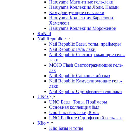
Haruyama Магнитные гель-лаки
Haruyama Коллекция Лоли. Наоми
Камуфлирующие гель-лаки
Haruyama Коллекция Барселона.
Хамелеон
Haruyama Коллекция Мороженое
RuNail
Nail Republic
Nail Republic Базы, топы, праймеры
Nail Republic Гель-лаки
Nail Republic Светоотражающие гель-
лаки
MOJO Flash Светоотражающие гель-
лак
Nail Republic Cat кошачий глаз
Nail Republic Камуфлирующие гель-
лаки
Nail Republic Однофазные гель-лаки
UNO
UNO Базы. Топы. Праймеры
Основная коллекция 8мл.
Uno Lux гель-лаки, 8 мл.
UNO Pedicure Однофазный гель-лак
Klio
Klio Базы и топы