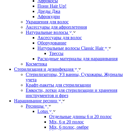
Афрокосы
Пони Hair Up!
Дреды Джа
Афрокудри
Украшения для волос
Аксессуары для афроплетения
Натуральные волосы
Аксессуары для волос
Оборудование
Натуральные волосы Classic Hair
Трессы
Расходные материалы для наращивания
Косметика
Стерилизация и дезинфекция
Стерилизаторы, УЗ ванны, Сухожары. Журналы
учета
Крафт-пакеты для стерилизации
Емкости, лотки для стерилизации и хранения
инструментов и фрез
Наращивание ресниц
Ресницы
Lotus
Отдельные длины 6 и 20 полос
Mix, 6 и 20 полос
Mix, 6 полос, омбре