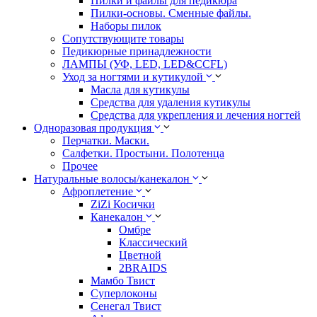
Пилки и файлы для педикюра
Пилки-основы. Сменные файлы.
Наборы пилок
Сопутствующите товары
Педикюрные принадлежности
ЛАМПЫ (УФ, LED, LED&CCFL)
Уход за ногтями и кутикулой
Масла для кутикулы
Средства для удаления кутикулы
Средства для укрепления и лечения ногтей
Одноразовая продукция
Перчатки. Маски.
Салфетки. Простыни. Полотенца
Прочее
Натуральные волосы/канекалон
Афроплетение
ZiZi Косички
Канекалон
Омбре
Классический
Цветной
2BRAIDS
Мамбо Твист
Суперлоконы
Сенегал Твист