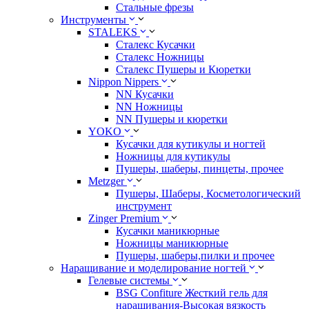
Стальные фрезы
Инструменты
STALEKS
Сталекс Кусачки
Сталекс Ножницы
Сталекс Пушеры и Кюретки
Nippon Nippers
NN Кусачки
NN Ножницы
NN Пушеры и кюретки
YOKO
Кусачки для кутикулы и ногтей
Ножницы для кутикулы
Пушеры, шаберы, пинцеты, прочее
Metzger
Пушеры, Шаберы, Косметологический
инструмент
Zinger Premium
Кусачки маникюрные
Ножницы маникюрные
Пушеры, шаберы,пилки и прочее
Наращивание и моделирование ногтей
Гелевые системы
BSG Confiture Жесткий гель для
наращивания-Высокая вязкость