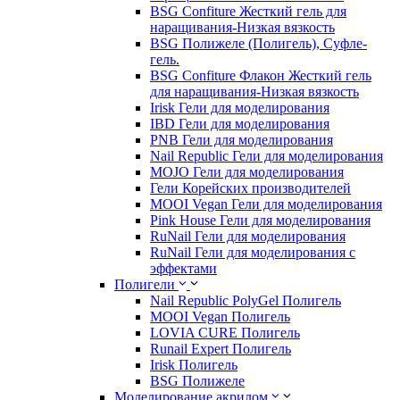
BSG Confiture Жесткий гель для
наращивания-Низкая вязкость
BSG Полижеле (Полигель), Суфле-
гель.
BSG Confiture Флакон Жесткий гель
для наращивания-Низкая вязкость
Irisk Гели для моделирования
IBD Гели для моделирования
PNB Гели для моделирования
Nail Republic Гели для моделирования
MOJO Гели для моделирования
Гели Корейских производителей
MOOI Vegan Гели для моделирования
Pink House Гели для моделирования
RuNail Гели для моделирования
RuNail Гели для моделирования с
эффектами
Полигели
Nail Republic PolyGel Полигель
MOOI Vegan Полигель
LOVIA CURE Полигель
Runail Expert Полигель
Irisk Полигель
BSG Полижеле
Моделирование акрилом