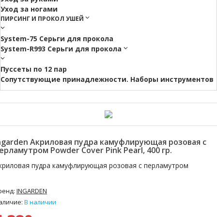
Уход за ногами
ПИРСИНГ И ПРОКОЛ УШЕЙ
System-75 Серьги для прокола
System-R993 Серьги для прокола
Пуссеты по 12 пар
Cопутствующие принадлежности. Наборы инструментов
ngarden Акриловая пудра камуфлирующая розовая с
ерламутром Powder Cover Pink Pearl, 400 гр.
криловая пудра камуфлирующая розовая с перламутром
ренд:
INGARDEN
аличие:
В наличии