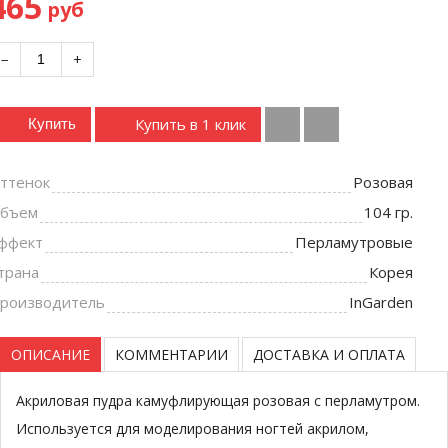
465
руб
−
+
Купить в 1 клик
Купить
ттенок
Розовая
бъем
104 гр.
ффект
Перламутровые
трана
Корея
роизводитель
InGarden
ОПИСАНИЕ
КОММЕНТАРИИ
ДОСТАВКА И ОПЛАТА
Акриловая пудра камуфлирующая розовая с перламутром.
Используется для моделирования ногтей акрилом,