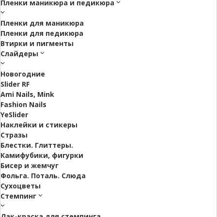
Пленки маникюра и педикюра
Пленки для маникюра
Пленки для педикюра
Втирки и пигменты
Слайдеры
Новогодние
Slider RF
Ami Nails, Mink
Fashion Nails
YeSlider
Наклейки и стикеры
Стразы
Блестки. Глиттеры.
Камифубики, фигурки
Бисер и жемчуг
Фольга. Поталь. Слюда
Сухоцветы
Стемпинг
Лак-краска для стемпинга