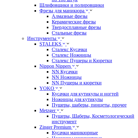
Шлифовщики и полировщики
Фрезы для маникюра
Алмазные фрезы
Керамические фрезы
Твердосплавные фрезы
Стальные фрезы
Инструменты
STALEKS
Сталекс Кусачки
Сталекс Ножницы
Сталекс Пушеры и Кюретки
Nippon Nippers
NN Кусачки
NN Ножницы
NN Пушеры и кюретки
YOKO
Кусачки для кутикулы и ногтей
Ножницы для кутикулы
Пушеры, шаберы, пинцеты, прочее
Metzger
Пушеры, Шаберы, Косметологический
инструмент
Zinger Premium
Кусачки маникюрные