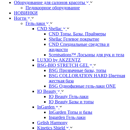
Оборудование для салонов красоты
Педикюрное оборудование
НОВИНКИ
Ногти
Гель-лаки
CND Shellac
CND Топы. Базы. Праймеры
Shellac Гелевое покрытие
CND Специальные средства и
жидкости
Scentsations™ Лосьоны для рук и тела
LUXIO by AKZENTZ
BSG-BIO STRETCH GEL
BSG Прозрачные базы, топы
BSG COLLORATION HARD Цветная
жесткая база
BSG Однофазные гель-лаки ONE
IQ Beauty
IQ Beauty Гель-лаки
IQ Beauty Базы и топы
InGarden
InGarden Топы и базы
Ingarden Гель-лаки
Gelish Harmony
Kinetics Shield