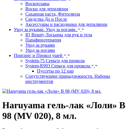
Воскоплавы
Воски для депиляции
Сахарная паста, Фитосмола
Средства До и После
Аксессуары и расходники для депиляции
Уход за руками. Уход за ногами.
IQ Beauty Лосьоны для рук и тела
Парафинотерапия
Уход за руками
Уход за ногами
Пирсинг и Прокол ушей
System-75 Серьги для прокола
System-R993 Серьги для прокола
Пуссеты по 12 пар
Cопутствующие принадлежности. Наборы
инструментов
Haruyama гель-лак «Лоли» B
98 (MV 020), 8 мл.