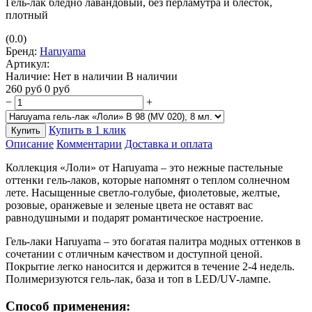
Гель-лак бледно лавандовый, без перламутра и блесток,
плотный
(0.0)
Бренд:
Haruyama
Артикул:
Наличие:
Нет в наличии
В наличии
260
руб
0
руб
−
+
Купить в 1 клик
Купить
Описание
Комментарии
Доставка и оплата
Коллекция «Лоли» от Haruyama – это нежные пастельные
оттенки гель-лаков, которые напомнят о теплом солнечном
лете. Насыщенные светло-голубые, фиолетовые, желтые,
розовые, оранжевые и зеленые цвета не оставят вас
равнодушными и подарят романтическое настроение.
Гель-лаки Haruyama – это богатая палитра модных оттенков в
сочетании с отличным качеством и доступной ценой.
Покрытие легко наносится и держится в течение 2-4 недель.
Полимеризуются гель-лак, база и топ в LED/UV-лампе.
Способ применения: