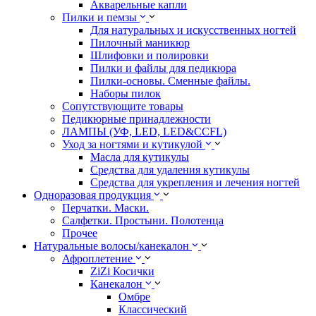
Акварельные капли
Пилки и пемзы
Для натуральных и искусственных ногтей
Пилочный маникюр
Шлифовки и полировки
Пилки и файлы для педикюра
Пилки-основы. Сменные файлы.
Наборы пилок
Сопутствующите товары
Педикюрные принадлежности
ЛАМПЫ (УФ, LED, LED&CCFL)
Уход за ногтями и кутикулой
Масла для кутикулы
Средства для удаления кутикулы
Средства для укрепления и лечения ногтей
Одноразовая продукция
Перчатки. Маски.
Салфетки. Простыни. Полотенца
Прочее
Натуральные волосы/канекалон
Афроплетение
ZiZi Косички
Канекалон
Омбре
Классический