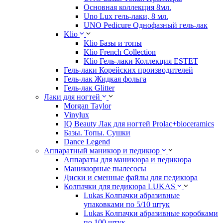
Основная коллекция 8мл.
Uno Lux гель-лаки, 8 мл.
UNO Pedicure Однофазный гель-лак
Klio
Klio Базы и топы
Klio French Collection
Klio Гель-лаки Коллекция ESTET
Гель-лаки Корейских производителей
Гель-лак Жидкая фольга
Гель-лак Glitter
Лаки для ногтей
Morgan Taylor
Vinylux
IQ Beauty Лак для ногтей Prolac+bioceramics
Базы. Топы. Сушки
Dance Legend
Аппаратный маникюр и педикюр
Аппараты для маникюра и педикюра
Маникюрные пылесосы
Диски и сменные файлы для педикюра
Колпачки для педикюра LUKAS
Lukas Колпачки абразивные
упаковками по 5/10 штук
Lukas Колпачки абразивные коробками
по 100 штук