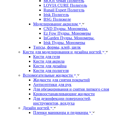
MOOI Vegan Полигель
LOVIA CURE Полигель
Runail Expert Полигель
Irisk Полигель
BSG Полижеле
Моделирование акрилом
CND Пудры. Мономеры.
Ez Fow Пудры. Мономеры
InGarden Пудры. Мономеры.
Irisk Пудры. Мономеры
Типсы, формы, клей, шелк
Кисти для моделирования и дизайна ногтей
Кисти для геля
Кисти для акрила
Кисти для дизайна
Кисти для полигеля
Вспомогательные жидкости
Жидкости для снятия покрытий
Антисептики для рук
Для обезжиривания и снятия липкого слоя
Кровоостанавливающие жидкости
Для дезинфекции поверхностей,
инструментов, вохдуха
Дизайн ногтей
Пленки маникюра и педикюра