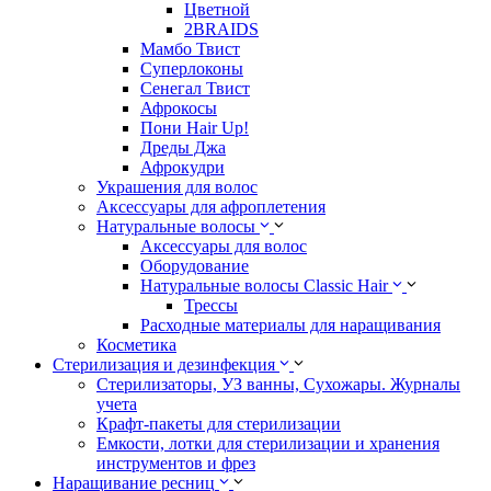
Цветной
2BRAIDS
Мамбо Твист
Суперлоконы
Сенегал Твист
Афрокосы
Пони Hair Up!
Дреды Джа
Афрокудри
Украшения для волос
Аксессуары для афроплетения
Натуральные волосы
Аксессуары для волос
Оборудование
Натуральные волосы Classic Hair
Трессы
Расходные материалы для наращивания
Косметика
Стерилизация и дезинфекция
Стерилизаторы, УЗ ванны, Сухожары. Журналы
учета
Крафт-пакеты для стерилизации
Емкости, лотки для стерилизации и хранения
инструментов и фрез
Наращивание ресниц