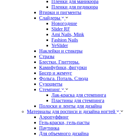
Пленки для маникюра
Пленки для педикюра
Втирки и пигменты
Слайдеры
Новогодние
Slider RF
Ami Nails, Mink
Fashion Nails
YeSlider
Наклейки и стикеры
Стразы
Блестки. Глиттеры.
Камифубики, фигурки
Бисер и жемчуг
Фольга. Поталь. Слюда
Сухоцветы
Стемпинг
Лак-краска для стемпинга
Пластины для стемпинга
Полоски и ленты для дизайна
Материалы для росписи и дизайна ногтей
Аэропуффинг
Гель-краски, гель-пасты
Паутинка
Для объемного дизайна