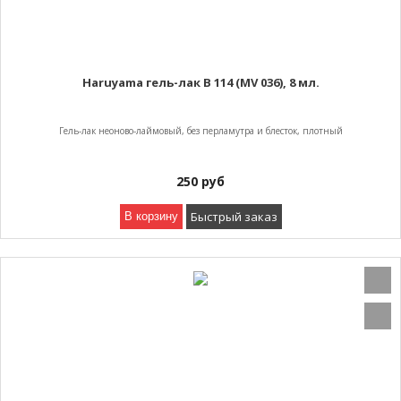
Haruyama гель-лак B 114 (MV 036), 8 мл.
Гель-лак неоново-лаймовый, без перламутра и блесток, плотный
250
руб
Быстрый заказ
В корзину