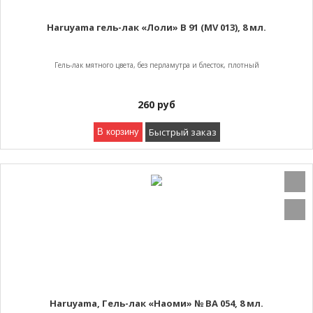
Haruyama гель-лак «Лоли» B 91 (MV 013), 8 мл.
Гель-лак мятного цвета, без перламутра и блесток, плотный
260
руб
Быстрый заказ
В корзину
Haruyama, Гель-лак «Наоми» № BA 054, 8 мл.