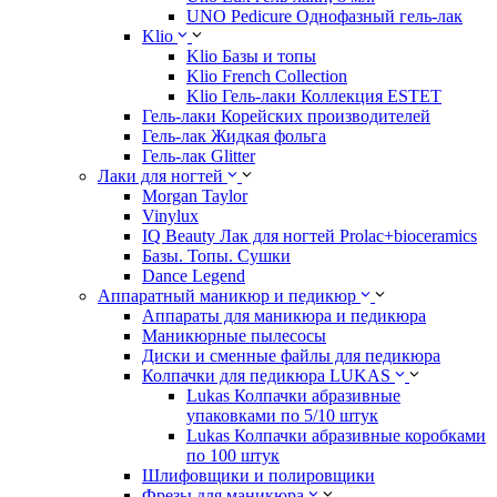
UNO Pedicure Однофазный гель-лак
Klio
Klio Базы и топы
Klio French Collection
Klio Гель-лаки Коллекция ESTET
Гель-лаки Корейских производителей
Гель-лак Жидкая фольга
Гель-лак Glitter
Лаки для ногтей
Morgan Taylor
Vinylux
IQ Beauty Лак для ногтей Prolac+bioceramics
Базы. Топы. Сушки
Dance Legend
Аппаратный маникюр и педикюр
Аппараты для маникюра и педикюра
Маникюрные пылесосы
Диски и сменные файлы для педикюра
Колпачки для педикюра LUKAS
Lukas Колпачки абразивные
упаковками по 5/10 штук
Lukas Колпачки абразивные коробками
по 100 штук
Шлифовщики и полировщики
Фрезы для маникюра