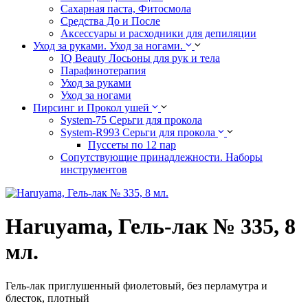
Сахарная паста, Фитосмола
Средства До и После
Аксессуары и расходники для депиляции
Уход за руками. Уход за ногами.
IQ Beauty Лосьоны для рук и тела
Парафинотерапия
Уход за руками
Уход за ногами
Пирсинг и Прокол ушей
System-75 Серьги для прокола
System-R993 Серьги для прокола
Пуссеты по 12 пар
Cопутствующие принадлежности. Наборы
инструментов
Haruyama, Гель-лак № 335, 8
мл.
Гель-лак приглушенный фиолетовый, без перламутра и
блесток, плотный