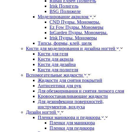
Runail Expert Полигель
Irisk Полигель
BSG Полижеле
Моделирование акрилом
CND Пудры. Мономеры.
Ez Fow Пудры. Мономеры
InGarden Пудры. Мономеры.
Irisk Пудры. Мономеры
Типсы, формы, клей, шелк
Кисти для моделирования и дизайна ногтей
Кисти для геля
Кисти для акрила
Кисти для дизайна
Кисти для полигеля
Вспомогательные жидкости
Жидкости для снятия покрытий
Антисептики для рук
Для обезжиривания и снятия липкого слоя
Кровоостанавливающие жидкости
Для дезинфекции поверхностей,
инструментов, вохдуха
Дизайн ногтей
Пленки маникюра и педикюра
Пленки для маникюра
Пленки для педикюра