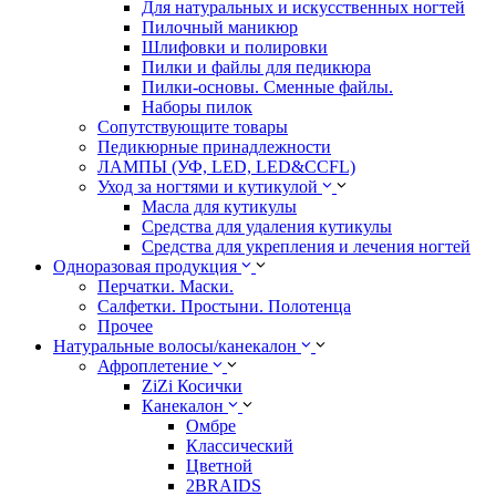
Для натуральных и искусственных ногтей
Пилочный маникюр
Шлифовки и полировки
Пилки и файлы для педикюра
Пилки-основы. Сменные файлы.
Наборы пилок
Сопутствующите товары
Педикюрные принадлежности
ЛАМПЫ (УФ, LED, LED&CCFL)
Уход за ногтями и кутикулой
Масла для кутикулы
Средства для удаления кутикулы
Средства для укрепления и лечения ногтей
Одноразовая продукция
Перчатки. Маски.
Салфетки. Простыни. Полотенца
Прочее
Натуральные волосы/канекалон
Афроплетение
ZiZi Косички
Канекалон
Омбре
Классический
Цветной
2BRAIDS