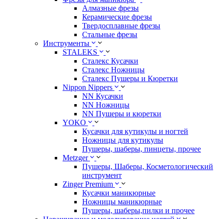
Алмазные фрезы
Керамические фрезы
Твердосплавные фрезы
Стальные фрезы
Инструменты
STALEKS
Сталекс Кусачки
Сталекс Ножницы
Сталекс Пушеры и Кюретки
Nippon Nippers
NN Кусачки
NN Ножницы
NN Пушеры и кюретки
YOKO
Кусачки для кутикулы и ногтей
Ножницы для кутикулы
Пушеры, шаберы, пинцеты, прочее
Metzger
Пушеры, Шаберы, Косметологический
инструмент
Zinger Premium
Кусачки маникюрные
Ножницы маникюрные
Пушеры, шаберы,пилки и прочее