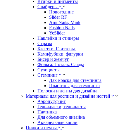
Втирки и пигменты
Слайдеры
Новогодние
Slider RF
Ami Nails, Mink
Fashion Nails
YeSlider
Наклейки и стикеры
Стразы
Блестки. Глиттеры.
Камифубики, фигурки
Бисер и жемчуг
Фольга. Поталь. Слюда
Сухоцветы
Стемпинг
Лак-краска для стемпинга
Пластины для стемпинга
Полоски и ленты для дизайна
Материалы для росписи и дизайна ногтей
Аэропуффинг
Гель-краски, гель-пасты
Паутинка
Для объемного дизайна
Акварельные капли
Пилки и пемзы