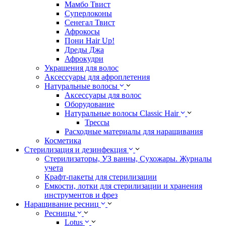
Мамбо Твист
Суперлоконы
Сенегал Твист
Афрокосы
Пони Hair Up!
Дреды Джа
Афрокудри
Украшения для волос
Аксессуары для афроплетения
Натуральные волосы
Аксессуары для волос
Оборудование
Натуральные волосы Classic Hair
Трессы
Расходные материалы для наращивания
Косметика
Стерилизация и дезинфекция
Стерилизаторы, УЗ ванны, Сухожары. Журналы
учета
Крафт-пакеты для стерилизации
Емкости, лотки для стерилизации и хранения
инструментов и фрез
Наращивание ресниц
Ресницы
Lotus