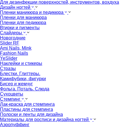
Для дезинфекции поверхностей, инструментов, вохдуха
Дизайн ногтей
Пленки маникюра и педикюра
Пленки для маникюра
Пленки для педикюра
Втирки и пигменты
Слайдеры
Новогодние
Slider RF
Ami Nails, Mink
Fashion Nails
YeSlider
Наклейки и стикеры
Стразы
Блестки. Глиттеры.
Камифубики, фигурки
Бисер и жемчуг
Фольга. Поталь. Слюда
Сухоцветы
Стемпинг
Лак-краска для стемпинга
Пластины для стемпинга
Полоски и ленты для дизайна
Материалы для росписи и дизайна ногтей
Аэропуффинг