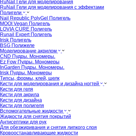
RuNail Гели для моделирования
RuNail Гели для моделирования с эффектами
Полигели
Nail Republic PolyGel Полигель
MOOI Vegan Полигель
LOVIA CURE Полигель
Runail Expert Полигель
Irisk Полигель
BSG Полижеле
Моделирование акрилом
CND Пудры. Мономеры.
Ez Fow Пудры. Мономеры
InGarden Пудры. Мономеры.
Irisk Пудры. Мономеры
Типсы, формы, клей, шелк
Кисти для моделирования и дизайна ногтей
Кисти для геля
Кисти для акрила
Кисти для дизайна
Кисти для полигеля
Вспомогательные жидкости
Жидкости для снятия покрытий
Антисептики для рук
Для обезжиривания и снятия липкого слоя
Кровоостанавливающие жидкости