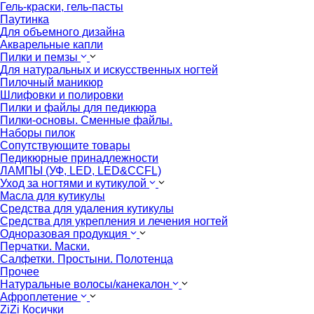
Гель-краски, гель-пасты
Паутинка
Для объемного дизайна
Акварельные капли
Пилки и пемзы
Для натуральных и искусственных ногтей
Пилочный маникюр
Шлифовки и полировки
Пилки и файлы для педикюра
Пилки-основы. Сменные файлы.
Наборы пилок
Сопутствующите товары
Педикюрные принадлежности
ЛАМПЫ (УФ, LED, LED&CCFL)
Уход за ногтями и кутикулой
Масла для кутикулы
Средства для удаления кутикулы
Средства для укрепления и лечения ногтей
Одноразовая продукция
Перчатки. Маски.
Салфетки. Простыни. Полотенца
Прочее
Натуральные волосы/канекалон
Афроплетение
ZiZi Косички