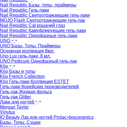
Nail Republic Базы, топы, праймеры
Nail Republic Гель-лаки
Nail Republic Светоотражающие гель-лаки
MOJO Flash Светоотражающие гель-лак
Nail Republic Cat кошачий глаз
Nail Republic Камуфлирующие гель-лаки
Nail Republic Однофазные гель-лаки
UNO
UNO Базы. Топы. Праймеры
Основная коллекция 8мл.
Uno Lux гель-лаки, 8 мл.
UNO Pedicure Однофазный гель-лак
Klio
Klio Базы и топы
Klio French Collection
Klio Гель-лаки Коллекция ESTET
Гель-лаки Корейских производителей
Гель-лак Жидкая фольга
Гель-лак Glitter
Лаки для ногтей
Morgan Taylor
Vinylux
IQ Beauty Лак для ногтей Prolac+bioceramics
Базы. Топы. Сушки