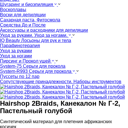
Шугаринг и биоэпиляция
Воскоплавы
Воски для депиляции
Сахарная паста, Фитосмола
Средства До и После
Аксессуары и расходники для депиляции
Уход за руками. Уход за ногами.
IQ Beauty Лосьоны для рук и тела
Парафинотерапия
Уход за руками
Уход за ногами
Пирсинг и Прокол ушей
System-75 Серьги для прокола
System-R993 Серьги для прокола
Пуссеты по 12 пар
Cопутствующие принадлежности. Наборы инструментов
Hairshop 2Braids, Канекалон № Г-2,
Пастельный голубой
Cинтетический материал для плетения африканских
косичек