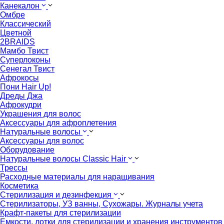
Канекалон
Омбре
Классический
Цветной
2BRAIDS
Мамбо Твист
Суперлоконы
Сенегал Твист
Афрокосы
Пони Hair Up!
Дреды Джа
Афрокудри
Украшения для волос
Аксессуары для афроплетения
Натуральные волосы
Аксессуары для волос
Оборудование
Натуральные волосы Classic Hair
Трессы
Расходные материалы для наращивания
Косметика
Стерилизация и дезинфекция
Стерилизаторы, УЗ ванны, Сухожары. Журналы учета
Крафт-пакеты для стерилизации
Емкости, лотки для стерилизации и хранения инструментов