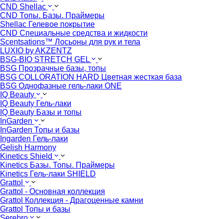
CND Shellac
CND Топы. Базы. Праймеры
Shellac Гелевое покрытие
CND Специальные средства и жидкости
Scentsations™ Лосьоны для рук и тела
LUXIO by AKZENTZ
BSG-BIO STRETCH GEL
BSG Прозрачные базы, топы
BSG COLLORATION HARD Цветная жесткая база
BSG Однофазные гель-лаки ONE
IQ Beauty
IQ Beauty Гель-лаки
IQ Beauty Базы и топы
InGarden
InGarden Топы и базы
Ingarden Гель-лаки
Gelish Harmony
Kinetics Shield
Kinetics Базы. Топы. Праймеры
Kinetics Гель-лаки SHIELD
Grattol
Grattol - Oснoвнaя коллекция
Grattol Коллекция - Драгоценные камни
Grattol Топы и базы
Serebro