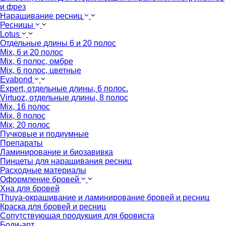
и фрез
Наращивание ресниц
Ресницы
Lotus
Отдельные длины 6 и 20 полос
Mix, 6 и 20 полос
Mix, 6 полос, омбре
Mix, 6 полос, цветные
Evabond
Expert, отдельные длины, 6 полос.
Virtuoz, отдельные длины, 8 полос
Mix, 16 полос
Mix, 8 полос
Mix, 20 полос
Пучковые и подиумные
Препараты
Ламинирование и биозавивка
Пинцеты для наращивания ресниц
Расходные материалы
Оформление бровей
Хна для бровей
Thuya-окрашивание и ламинирование бровей и ресниц
Краска для бровей и ресниц
Сопутствующая продукция для бровиста
Боди-арт