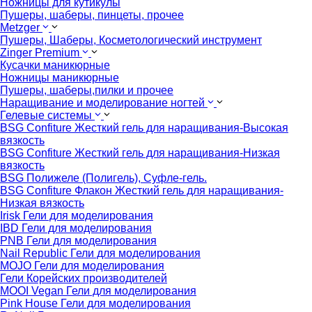
Ножницы для кутикулы
Пушеры, шаберы, пинцеты, прочее
Metzger
Пушеры, Шаберы, Косметологический инструмент
Zinger Premium
Кусачки маникюрные
Ножницы маникюрные
Пушеры, шаберы,пилки и прочее
Наращивание и моделирование ногтей
Гелевые системы
BSG Confiture Жесткий гель для наращивания-Высокая
вязкость
BSG Confiture Жесткий гель для наращивания-Низкая
вязкость
BSG Полижеле (Полигель), Суфле-гель.
BSG Confiture Флакон Жесткий гель для наращивания-
Низкая вязкость
Irisk Гели для моделирования
IBD Гели для моделирования
PNB Гели для моделирования
Nail Republic Гели для моделирования
MOJO Гели для моделирования
Гели Корейских производителей
MOOI Vegan Гели для моделирования
Pink House Гели для моделирования