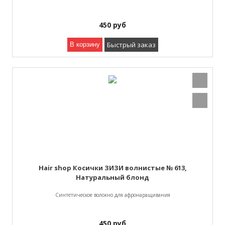
450
руб
Быстрый заказ
В корзину
Hair shop Косички ЗИЗИ волнистые № 613,
Натуральный блонд
Синтетическое волокно для афронаращивания
450
руб