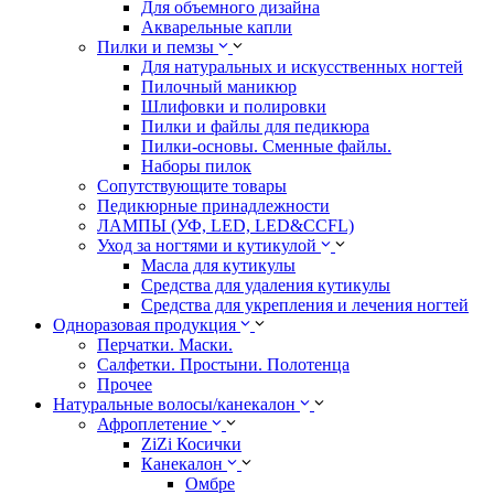
Для объемного дизайна
Акварельные капли
Пилки и пемзы
Для натуральных и искусственных ногтей
Пилочный маникюр
Шлифовки и полировки
Пилки и файлы для педикюра
Пилки-основы. Сменные файлы.
Наборы пилок
Сопутствующите товары
Педикюрные принадлежности
ЛАМПЫ (УФ, LED, LED&CCFL)
Уход за ногтями и кутикулой
Масла для кутикулы
Средства для удаления кутикулы
Средства для укрепления и лечения ногтей
Одноразовая продукция
Перчатки. Маски.
Салфетки. Простыни. Полотенца
Прочее
Натуральные волосы/канекалон
Афроплетение
ZiZi Косички
Канекалон
Омбре