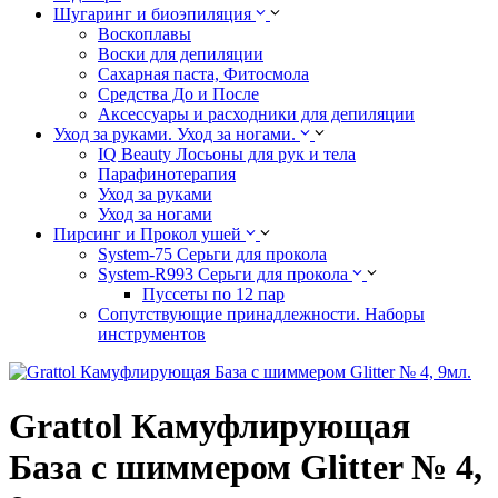
Шугаринг и биоэпиляция
Воскоплавы
Воски для депиляции
Сахарная паста, Фитосмола
Средства До и После
Аксессуары и расходники для депиляции
Уход за руками. Уход за ногами.
IQ Beauty Лосьоны для рук и тела
Парафинотерапия
Уход за руками
Уход за ногами
Пирсинг и Прокол ушей
System-75 Серьги для прокола
System-R993 Серьги для прокола
Пуссеты по 12 пар
Cопутствующие принадлежности. Наборы
инструментов
Grattol Камуфлирующая
База с шиммером Glitter № 4,