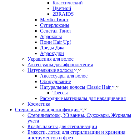
Классический
Цветной
2BRAIDS
Мамбо Твист
Суперлоконы
Сенегал Твист
Афрокосы
Пони Hair Up!
Дреды Джа
Афрокудри
Украшения для волос
Аксессуары для афроплетения
Натуральные волосы
Аксессуары для волос
Оборудование
Натуральные волосы Classic Hair
Трессы
Расходные материалы для наращивания
Косметика
Стерилизация и дезинфекция
Стерилизаторы, УЗ ванны, Сухожары. Журналы
учета
Крафт-пакеты для стерилизации
Емкости, лотки для стерилизации и хранения
инструментов и фрез