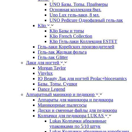
UNO Базы. Топы. Праймеры
Основная коллекция 8мл.
Uno Lux гель-лаки, 8 мл.
UNO Pedicure Однофазный гель-лак
Klio
Klio Базы и топы
Klio French Collection
Klio Гель-лаки Коллекция ESTET
Гель-лаки Корейских производителей
Гель-лак Жидкая фольга
Гель-лак Glitter
Лаки для ногтей
Morgan Taylor
Vinylux
IQ Beauty Лак для ногтей Prolac+bioceramics
Базы. Топы. Сушки
Dance Legend
Аппаратный маникюр и педикюр
Аппараты для маникюра и педикюра
Маникюрные пылесосы
Диски и сменные файлы для педикюра
Колпачки для педикюра LUKAS
Lukas Колпачки абразивные
упаковками по 5/10 штук
Lukas Колпачки абразивные коробками