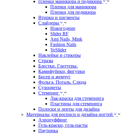
Пленки маникюра и педикюра
Пленки для маникюра
Пленки для педикюра
Втирки и пигменты
Слайдеры
Новогодние
Slider RF
Ami Nails, Mink
Fashion Nails
YeSlider
Наклейки и стикеры
Стразы
Блестки. Глиттеры.
Камифубики, фигурки
Бисер и жемчуг
Фольга. Поталь. Слюда
Сухоцветы
Стемпинг
Лак-краска для стемпинга
Пластины для стемпинга
Полоски и ленты для дизайна
Материалы для росписи и дизайна ногтей
Аэропуффинг
Гель-краски, гель-пасты
Паутинка