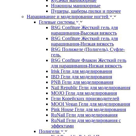
Кусачки маникюрные
Ножницы маникюрные
Пушеры, шаберы,пилки и прочее
Наращивание и моделирование ногтей
Гелевые системы
BSG Confiture Жесткий гель для
наращивания-Высокая вязкость
BSG Confiture Жесткий гель для
наращивания-Низкая вязкость
BSG Полижеле (Полигель), Суфле-
гель.
BSG Confiture Флакон Жесткий гель
для наращивания-Низкая вязкость
Irisk Гели для моделирования
IBD Гели для моделирования
PNB Гели для моделирования
Nail Republic Гели для моделирования
MOJO Гели для моделирования
Гели Корейских производителей
MOOI Vegan Гели для моделирования
Pink House Гели для моделирования
RuNail Гели для моделирования
RuNail Гели для моделирования с
эффектами
Полигели