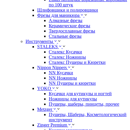
по 100 штук
Шлифовщики и полировщики
Фрезы для маникюра
Алмазные фрезы
Керамические фрезы
Твердосплавные фрезы
Стальные фрезы
Инструменты
STALEKS
Сталекс Кусачки
Сталекс Ножницы
Сталекс Пушеры и Кюретки
Nippon Nippers
NN Кусачки
NN Ножницы
NN Пушеры и кюретки
YOKO
Кусачки для кутикулы и ногтей
Ножницы для кутикулы
Пушеры, шаберы, пинцеты, прочее
Metzger
Пушеры, Шаберы, Косметологический
инструмент
Zinger Premium