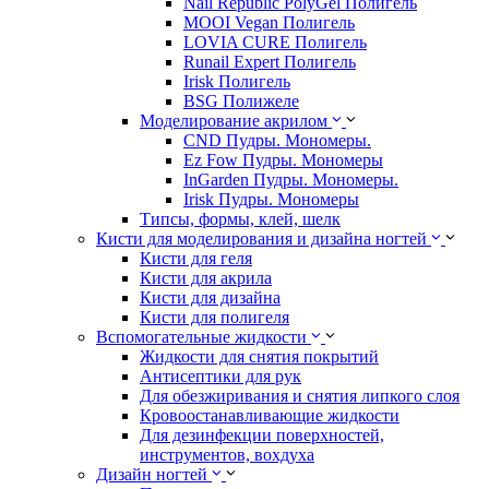
Nail Republic PolyGel Полигель
MOOI Vegan Полигель
LOVIA CURE Полигель
Runail Expert Полигель
Irisk Полигель
BSG Полижеле
Моделирование акрилом
CND Пудры. Мономеры.
Ez Fow Пудры. Мономеры
InGarden Пудры. Мономеры.
Irisk Пудры. Мономеры
Типсы, формы, клей, шелк
Кисти для моделирования и дизайна ногтей
Кисти для геля
Кисти для акрила
Кисти для дизайна
Кисти для полигеля
Вспомогательные жидкости
Жидкости для снятия покрытий
Антисептики для рук
Для обезжиривания и снятия липкого слоя
Кровоостанавливающие жидкости
Для дезинфекции поверхностей,
инструментов, вохдуха
Дизайн ногтей