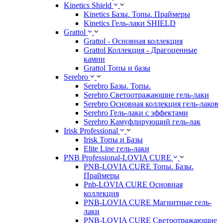
Kinetics Shield
Kinetics Базы. Топы. Праймеры
Kinetics Гель-лаки SHIELD
Grattol
Grattol - Oснoвнaя коллекция
Grattol Коллекция - Драгоценные
камни
Grattol Топы и базы
Serebro
Serebro Базы. Топы.
Serebro Светоотражающие гель-лаки
Serebro Основная коллекция гель-лаков
Serebro Гель-лаки с эффектами
Serebro Камуфлирующий гель-лак
Irisk Professional
Irisk Топы и Базы
Elite Line гель-лаки
PNB Professional-LOVIA CURE
PNB-LOVIA CURE Топы. Базы.
Праймеры
Pnb-LOVIA CURE Основная
коллекция
PNB-LOVIA CURE Магнитные гель-
лаки
PNB-LOVIA CURE Cветоотражающие