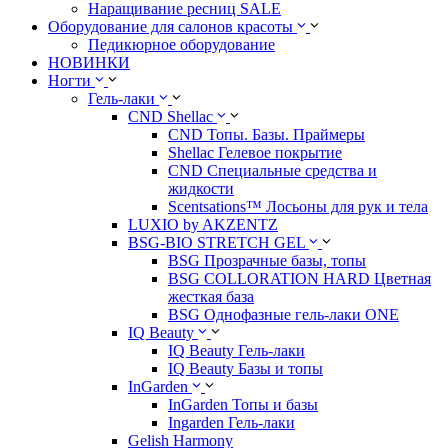
Наращивание ресниц SALE
Оборудование для салонов красоты
Педикюрное оборудование
НОВИНКИ
Ногти
Гель-лаки
CND Shellac
CND Топы. Базы. Праймеры
Shellac Гелевое покрытие
CND Специальные средства и
жидкости
Scentsations™ Лосьоны для рук и тела
LUXIO by AKZENTZ
BSG-BIO STRETCH GEL
BSG Прозрачные базы, топы
BSG COLLORATION HARD Цветная
жесткая база
BSG Однофазные гель-лаки ONE
IQ Beauty
IQ Beauty Гель-лаки
IQ Beauty Базы и топы
InGarden
InGarden Топы и базы
Ingarden Гель-лаки
Gelish Harmony