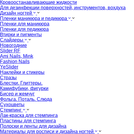
Кровоостанавливающие жидкости
Для дезинфекции поверхностей, инструментов, вохдуха
Дизайн ногтей
Пленки маникюра и педикюра
Пленки для маникюра
Пленки для педикюра
Втирки и пигменты
Слайдеры
Новогодние
Slider RF
Ami Nails, Mink
Fashion Nails
YeSlider
Наклейки и стикеры
Стразы
Блестки. Глиттеры.
Камифубики, фигурки
Бисер и жемчуг
Фольга. Поталь. Слюда
Сухоцветы
Стемпинг
Лак-краска для стемпинга
Пластины для стемпинга
Полоски и ленты для дизайна
Материалы для росписи и дизайна ногтей