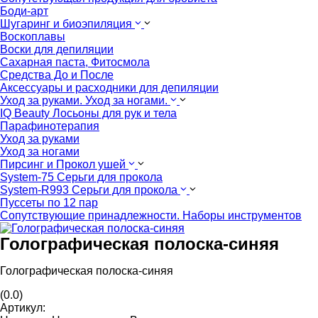
Боди-арт
Шугаринг и биоэпиляция
Воскоплавы
Воски для депиляции
Сахарная паста, Фитосмола
Средства До и После
Аксессуары и расходники для депиляции
Уход за руками. Уход за ногами.
IQ Beauty Лосьоны для рук и тела
Парафинотерапия
Уход за руками
Уход за ногами
Пирсинг и Прокол ушей
System-75 Серьги для прокола
System-R993 Серьги для прокола
Пуссеты по 12 пар
Cопутствующие принадлежности. Наборы инструментов
Голографическая полоска-синяя
Голографическая полоска-синяя
(0.0)
Артикул: