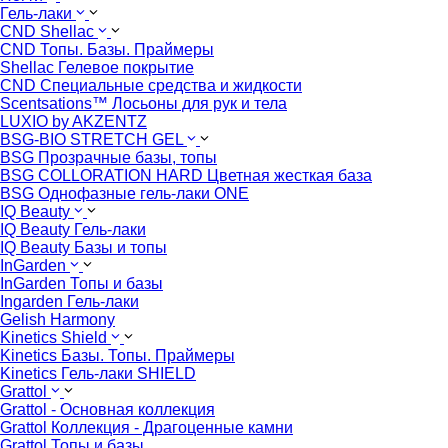
Гель-лаки
CND Shellac
CND Топы. Базы. Праймеры
Shellac Гелевое покрытие
CND Специальные средства и жидкости
Scentsations™ Лосьоны для рук и тела
LUXIO by AKZENTZ
BSG-BIO STRETCH GEL
BSG Прозрачные базы, топы
BSG COLLORATION HARD Цветная жесткая база
BSG Однофазные гель-лаки ONE
IQ Beauty
IQ Beauty Гель-лаки
IQ Beauty Базы и топы
InGarden
InGarden Топы и базы
Ingarden Гель-лаки
Gelish Harmony
Kinetics Shield
Kinetics Базы. Топы. Праймеры
Kinetics Гель-лаки SHIELD
Grattol
Grattol - Oснoвнaя коллекция
Grattol Коллекция - Драгоценные камни
Grattol Топы и базы