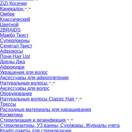
ZiZi Косички
Канекалон
Омбре
Классический
Цветной
2BRAIDS
Мамбо Твист
Суперлоконы
Сенегал Твист
Афрокосы
Пони Hair Up!
Дреды Джа
Афрокудри
Украшения для волос
Аксессуары для афроплетения
Натуральные волосы
Аксессуары для волос
Оборудование
Натуральные волосы Classic Hair
Трессы
Расходные материалы для наращивания
Косметика
Стерилизация и дезинфекция
Стерилизаторы, УЗ ванны, Сухожары. Журналы учета
Крафт-пакеты для стерилизации