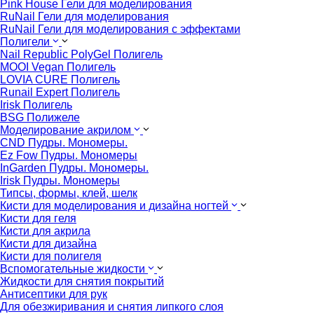
Pink House Гели для моделирования
RuNail Гели для моделирования
RuNail Гели для моделирования с эффектами
Полигели
Nail Republic PolyGel Полигель
MOOI Vegan Полигель
LOVIA CURE Полигель
Runail Expert Полигель
Irisk Полигель
BSG Полижеле
Моделирование акрилом
CND Пудры. Мономеры.
Ez Fow Пудры. Мономеры
InGarden Пудры. Мономеры.
Irisk Пудры. Мономеры
Типсы, формы, клей, шелк
Кисти для моделирования и дизайна ногтей
Кисти для геля
Кисти для акрила
Кисти для дизайна
Кисти для полигеля
Вспомогательные жидкости
Жидкости для снятия покрытий
Антисептики для рук
Для обезжиривания и снятия липкого слоя