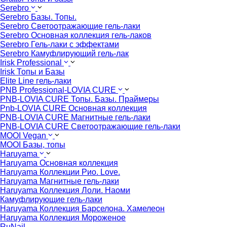
Serebro
Serebro Базы. Топы.
Serebro Светоотражающие гель-лаки
Serebro Основная коллекция гель-лаков
Serebro Гель-лаки с эффектами
Serebro Камуфлирующий гель-лак
Irisk Professional
Irisk Топы и Базы
Elite Line гель-лаки
PNB Professional-LOVIA CURE
PNB-LOVIA CURE Топы. Базы. Праймеры
Pnb-LOVIA CURE Основная коллекция
PNB-LOVIA CURE Магнитные гель-лаки
PNB-LOVIA CURE Cветоотражающие гель-лаки
MOOI Vegan
MOOI Базы, топы
Haruyama
Haruyama Основная коллекция
Haruyama Коллекции Рио. Love.
Haruyama Магнитные гель-лаки
Haruyama Коллекция Лоли. Наоми
Камуфлирующие гель-лаки
Haruyama Коллекция Барселона. Хамелеон
Haruyama Коллекция Мороженое
RuNail