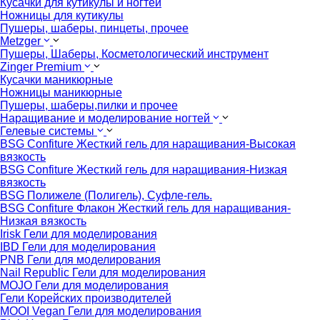
Кусачки для кутикулы и ногтей
Ножницы для кутикулы
Пушеры, шаберы, пинцеты, прочее
Metzger
Пушеры, Шаберы, Косметологический инструмент
Zinger Premium
Кусачки маникюрные
Ножницы маникюрные
Пушеры, шаберы,пилки и прочее
Наращивание и моделирование ногтей
Гелевые системы
BSG Confiture Жесткий гель для наращивания-Высокая
вязкость
BSG Confiture Жесткий гель для наращивания-Низкая
вязкость
BSG Полижеле (Полигель), Суфле-гель.
BSG Confiture Флакон Жесткий гель для наращивания-
Низкая вязкость
Irisk Гели для моделирования
IBD Гели для моделирования
PNB Гели для моделирования
Nail Republic Гели для моделирования
MOJO Гели для моделирования
Гели Корейских производителей
MOOI Vegan Гели для моделирования