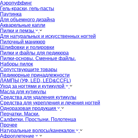
Аэропуффинг
Гель-краски, гель-пасты
Паутинка
Для объемного дизайна
Акварельные капли
Пилки и пемзы
Для натуральных и искусственных ногтей
Пилочный маникюр
Шлифовки и полировки
Пилки и файлы для педикюра
Пилки-основы. Сменные файлы.
Наборы пилок
Сопутствующите товары
Педикюрные принадлежности
ЛАМПЫ (УФ, LED, LED&CCFL)
Уход за ногтями и кутикулой
Масла для кутикулы
Средства для удаления кутикулы
Средства для укрепления и лечения ногтей
Одноразовая продукция
Перчатки. Маски.
Салфетки. Простыни. Полотенца
Прочее
Натуральные волосы/канекалон
Афроплетение