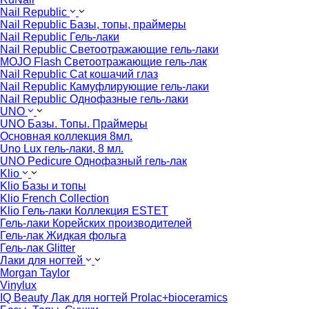
Nail Republic
Nail Republic Базы, топы, праймеры
Nail Republic Гель-лаки
Nail Republic Светоотражающие гель-лаки
MOJO Flash Светоотражающие гель-лак
Nail Republic Cat кошачий глаз
Nail Republic Камуфлирующие гель-лаки
Nail Republic Однофазные гель-лаки
UNO
UNO Базы. Топы. Праймеры
Основная коллекция 8мл.
Uno Lux гель-лаки, 8 мл.
UNO Pedicure Однофазный гель-лак
Klio
Klio Базы и топы
Klio French Collection
Klio Гель-лаки Коллекция ESTET
Гель-лаки Корейских производителей
Гель-лак Жидкая фольга
Гель-лак Glitter
Лаки для ногтей
Morgan Taylor
Vinylux
IQ Beauty Лак для ногтей Prolac+bioceramics