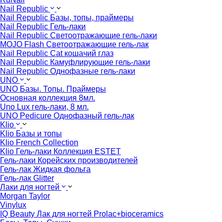
Nail Republic
Nail Republic Базы, топы, праймеры
Nail Republic Гель-лаки
Nail Republic Светоотражающие гель-лаки
MOJO Flash Светоотражающие гель-лак
Nail Republic Cat кошачий глаз
Nail Republic Камуфлирующие гель-лаки
Nail Republic Однофазные гель-лаки
UNO
UNO Базы. Топы. Праймеры
Основная коллекция 8мл.
Uno Lux гель-лаки, 8 мл.
UNO Pedicure Однофазный гель-лак
Klio
Klio Базы и топы
Klio French Collection
Klio Гель-лаки Коллекция ESTET
Гель-лаки Корейских производителей
Гель-лак Жидкая фольга
Гель-лак Glitter
Лаки для ногтей
Morgan Taylor
Vinylux
IQ Beauty Лак для ногтей Prolac+bioceramics