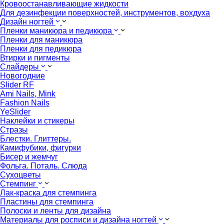
Кровоостанавливающие жидкости
Для дезинфекции поверхностей, инструментов, вохдуха
Дизайн ногтей
Пленки маникюра и педикюра
Пленки для маникюра
Пленки для педикюра
Втирки и пигменты
Слайдеры
Новогодние
Slider RF
Ami Nails, Mink
Fashion Nails
YeSlider
Наклейки и стикеры
Стразы
Блестки. Глиттеры.
Камифубики, фигурки
Бисер и жемчуг
Фольга. Поталь. Слюда
Сухоцветы
Стемпинг
Лак-краска для стемпинга
Пластины для стемпинга
Полоски и ленты для дизайна
Материалы для росписи и дизайна ногтей