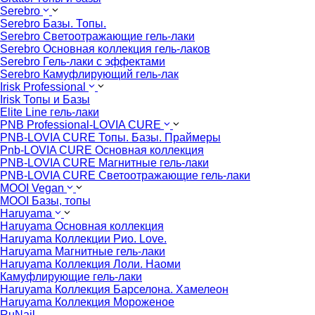
Serebro
Serebro Базы. Топы.
Serebro Светоотражающие гель-лаки
Serebro Основная коллекция гель-лаков
Serebro Гель-лаки с эффектами
Serebro Камуфлирующий гель-лак
Irisk Professional
Irisk Топы и Базы
Elite Line гель-лаки
PNB Professional-LOVIA CURE
PNB-LOVIA CURE Топы. Базы. Праймеры
Pnb-LOVIA CURE Основная коллекция
PNB-LOVIA CURE Магнитные гель-лаки
PNB-LOVIA CURE Cветоотражающие гель-лаки
MOOI Vegan
MOOI Базы, топы
Haruyama
Haruyama Основная коллекция
Haruyama Коллекции Рио. Love.
Haruyama Магнитные гель-лаки
Haruyama Коллекция Лоли. Наоми
Камуфлирующие гель-лаки
Haruyama Коллекция Барселона. Хамелеон
Haruyama Коллекция Мороженое
RuNail