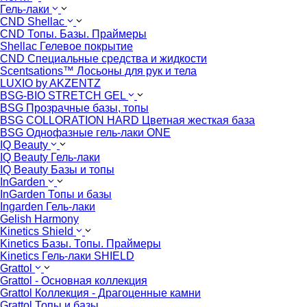
Гель-лаки
CND Shellac
CND Топы. Базы. Праймеры
Shellac Гелевое покрытие
CND Специальные средства и жидкости
Scentsations™ Лосьоны для рук и тела
LUXIO by AKZENTZ
BSG-BIO STRETCH GEL
BSG Прозрачные базы, топы
BSG COLLORATION HARD Цветная жесткая база
BSG Однофазные гель-лаки ONE
IQ Beauty
IQ Beauty Гель-лаки
IQ Beauty Базы и топы
InGarden
InGarden Топы и базы
Ingarden Гель-лаки
Gelish Harmony
Kinetics Shield
Kinetics Базы. Топы. Праймеры
Kinetics Гель-лаки SHIELD
Grattol
Grattol - Oснoвнaя коллекция
Grattol Коллекция - Драгоценные камни
Grattol Топы и базы