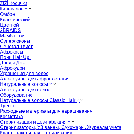
ZiZi Косички
Канекалон
Омбре
Классический
Цветной
2BRAIDS
Мамбо Твист
Суперлоконы
Сенегал Твист
Афрокосы
Пони Hair Up!
Дреды Джа
Афрокудри
Украшения для волос
Аксессуары для афроплетения
Натуральные волосы
Аксессуары для волос
Оборудование
Натуральные волосы Classic Hair
Трессы
Расходные материалы для наращивания
Косметика
Стерилизация и дезинфекция
Стерилизаторы, УЗ ванны, Сухожары. Журналы учета
Крафт-пакеты для стерилизации