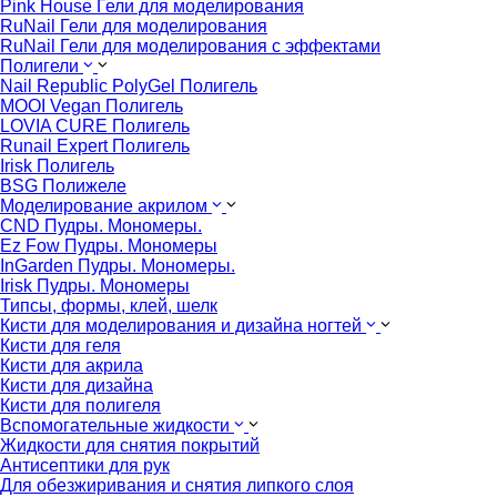
Pink House Гели для моделирования
RuNail Гели для моделирования
RuNail Гели для моделирования с эффектами
Полигели
Nail Republic PolyGel Полигель
MOOI Vegan Полигель
LOVIA CURE Полигель
Runail Expert Полигель
Irisk Полигель
BSG Полижеле
Моделирование акрилом
CND Пудры. Мономеры.
Ez Fow Пудры. Мономеры
InGarden Пудры. Мономеры.
Irisk Пудры. Мономеры
Типсы, формы, клей, шелк
Кисти для моделирования и дизайна ногтей
Кисти для геля
Кисти для акрила
Кисти для дизайна
Кисти для полигеля
Вспомогательные жидкости
Жидкости для снятия покрытий
Антисептики для рук
Для обезжиривания и снятия липкого слоя