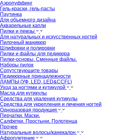
Аэропуффинг
Гель-краски, гель-пасты
Паутинка
Для объемного дизайна
Акварельные капли
Пилки и пемзы
Для натуральных и искусственных ногтей
Пилочный маникюр
Шлифовки и полировки
Пилки и файлы для педикюра
Пилки-основы. Сменные файлы.
Наборы пилок
Сопутствующите товары
Педикюрные принадлежности
ЛАМПЫ (УФ, LED, LED&CCFL)
Уход за ногтями и кутикулой
Масла для кутикулы
Средства для удаления кутикулы
Средства для укрепления и лечения ногтей
Одноразовая продукция
Перчатки. Маски.
Салфетки. Простыни. Полотенца
Прочее
Натуральные волосы/канекалон
Афроплетение