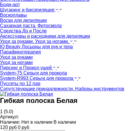
Боди-арт
Шугаринг и биоэпиляция
Воскоплавы
Воски для депиляции
Сахарная паста, Фитосмола
Средства До и После
Аксессуары и расходники для депиляции
Уход за руками. Уход за ногами.
IQ Beauty Лосьоны для рук и тела
Парафинотерапия
Уход за руками
Уход за ногами
Пирсинг и Прокол ушей
System-75 Серьги для прокола
System-R993 Серьги для прокола
Пуссеты по 12 пар
Cопутствующие принадлежности. Наборы инструментов
Гибкая полоска Белая
1
(5.0)
Артикул:
Наличие:
Нет в наличии
В наличии
120
руб
0
руб