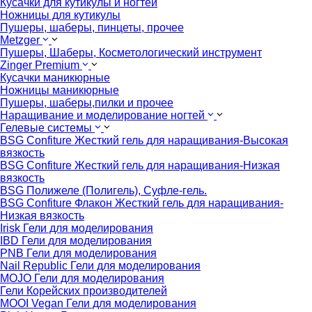
Кусачки для кутикулы и ногтей
Ножницы для кутикулы
Пушеры, шаберы, пинцеты, прочее
Metzger
Пушеры, Шаберы, Косметологический инструмент
Zinger Premium
Кусачки маникюрные
Ножницы маникюрные
Пушеры, шаберы,пилки и прочее
Наращивание и моделирование ногтей
Гелевые системы
BSG Confiture Жесткий гель для наращивания-Высокая
вязкость
BSG Confiture Жесткий гель для наращивания-Низкая
вязкость
BSG Полижеле (Полигель), Суфле-гель.
BSG Confiture Флакон Жесткий гель для наращивания-
Низкая вязкость
Irisk Гели для моделирования
IBD Гели для моделирования
PNB Гели для моделирования
Nail Republic Гели для моделирования
MOJO Гели для моделирования
Гели Корейских производителей
MOOI Vegan Гели для моделирования