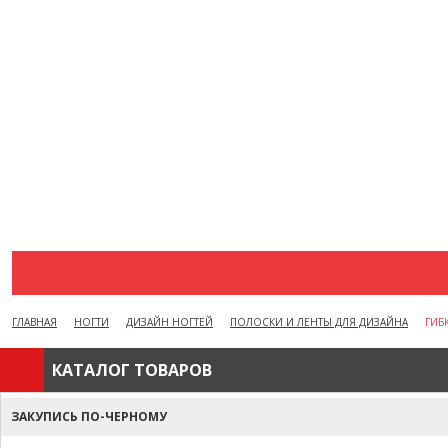
АКЦИИ
ВОПРОСЫ И ОТВЕТЫ
КАК ОФОРМИТЬ ЗАКАЗ
БРЕНДЫ
ОТЗЫВЫ
КОНТАКТЫ
ГЛАВНАЯ
НОГТИ
ДИЗАЙН НОГТЕЙ
ПОЛОСКИ И ЛЕНТЫ ДЛЯ ДИЗАЙНА
ГИБ
КАТАЛОГ ТОВАРОВ
ЗАКУПИСЬ ПО-ЧЕРНОМУ