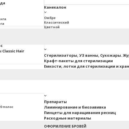
юда
Канекалон
Омбре
инга
Классический
нга
Цветной
2BRAIDS
Дреды Джа
ос
Classic Hair
Стерилизаторы, УЗ ванны, Сухожары. Ж
Крафт-пакеты для стерилизации
Емкости, лотки для стерилизации и хра
Препараты
0 полос
Ламинирование и биозавивка
Пинцеты для наращивания ресниц
Расходные материалы
ные
ОФОРМЛЕНИЕ БРОВЕЙ