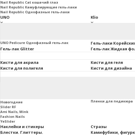
Nail Republic Cat кошачий глаз
Nail Republic Камуфлирующие гель-лаки
Nail Republic Однофазные гель-лаки
UNO
Klio
UNO Базы. Топы. Праймеры
Klio Базы и топы
Основная коллекция 8мл.
Klio French Collection
Uno Lux гель-лаки, 8 мл.
Klio Гель-лаки Коллекц
UNO Pedicure Однофазный гель-лак
Гель-лаки Корейски
Гель-лак Glitter
Гель-лак Жидкая фо
Кисти для акрила
Кисти для геля
Кисти для полигеля
Кисти для дизайна
Втирки и пигменты
Пленки маникюра и
Слайдеры
Пленки для маникюра
Пленки для педикюра
Новогодние
Slider RF
Ami Nails, Mink
Fashion Nails
YeSlider
Наклейки и стикеры
Стразы
Блестки. Глиттеры.
Камифубики, фигур