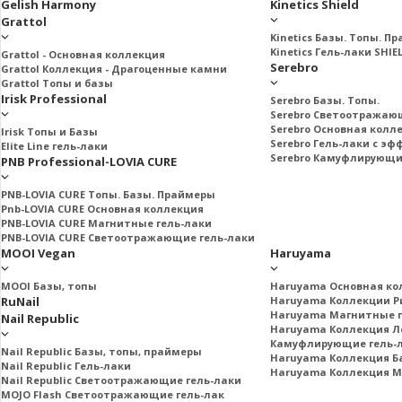
Gelish Harmony
Kinetics Shield
Grattol
Kinetics Базы. Топы. П
Kinetics Гель-лаки SHIE
Grattol - Oснoвнaя коллекция
Serebro
Grattol Коллекция - Драгоценные камни
Grattol Топы и базы
Irisk Professional
Serebro Базы. Топы.
Serebro Светоотражаю
Serebro Основная колл
Irisk Топы и Базы
Serebro Гель-лаки с э
Elite Line гель-лаки
Serebro Камуфлирующи
PNB Professional-LOVIA CURE
PNB-LOVIA CURE Топы. Базы. Праймеры
Pnb-LOVIA CURE Основная коллекция
PNB-LOVIA CURE Магнитные гель-лаки
PNB-LOVIA CURE Cветоотражающие гель-лаки
MOOI Vegan
Haruyama
MOOI Базы, топы
Haruyama Основная ко
RuNail
Haruyama Коллекции Ри
Haruyama Магнитные г
Nail Republic
Haruyama Коллекция Л
Камуфлирующие гель-
Nail Republic Базы, топы, праймеры
Haruyama Коллекция Б
Nail Republic Гель-лаки
Haruyama Коллекция 
Nail Republic Светоотражающие гель-лаки
MOJO Flash Светоотражающие гель-лак