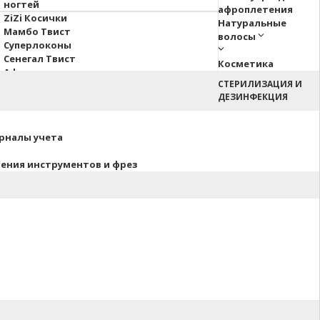
ногтей
афроплетения
ZiZi Косички
Натуральные
Мамбо Твист
волосы
Суперлоконы
Сенегал Твист
Косметика
Афрокосы
СТЕРИЛИЗАЦИЯ И
Пони Hair Up!
ДЕЗИНФЕКЦИЯ
Афрокудри
урналы учета
нения инструментов и фрез