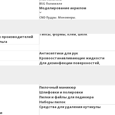
BSG Полижеле
Моделирование акрилом
CND Пудры. Мономеры.
Ez Fow Пудры. Мономеры
InGarden Пудры. Мономеры.
Irisk Пудры. Мономеры
ия ESTET
Типсы, формы, клей, шелк
х производителей
льга
Антисептики для рук
Кровоостанавливающие жидкости
Для дезинфекции поверхностей,
инструментов, вохдуха
 педикюра
Гель-краски, гель-пасты
Для объемного дизайна
Пилочный маникюр
Шлифовки и полировки
Пилки и файлы для педикюра
Наборы пилок
Средства для удаления кутикулы
ки