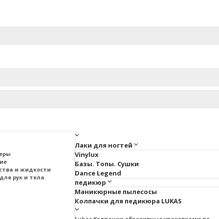
Лаки для ногтей
меры
Vinylux
тие
Базы. Топы. Сушки
ства и жидкости
Dance Legend
для рук и тела
педикюр
Маникюрные пылесосы
Колпачки для педикюра LUKAS
Lukas Колпачки абразивные упаковками по