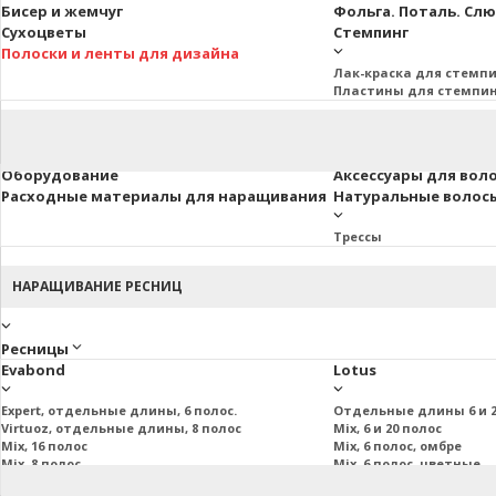
Бисер и жемчуг
Фольга. Поталь. Сл
Сухоцветы
Стемпинг
Полоски и ленты для дизайна
Лак-краска для стемп
Пластины для стемпи
Оборудование
Аксессуары для вол
Расходные материалы для наращивания
Натуральные волосы 
Трессы
НАРАЩИВАНИЕ РЕСНИЦ
Ресницы
Evabond
Lotus
Expert, отдельные длины, 6 полос.
Отдельные длины 6 и 2
Virtuoz, отдельные длины, 8 полос
Mix, 6 и 20 полос
Mix, 16 полос
Mix, 6 полос, омбре
Mix, 8 полос
Mix, 6 полос, цветные
Mix, 20 полос
Пучковые и подиум