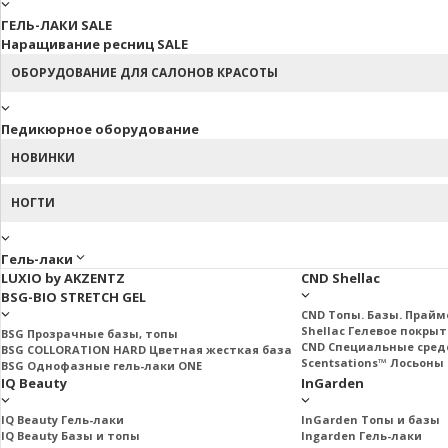
ГЕЛЬ-ЛАКИ SALE
Наращивание ресниц SALE
ОБОРУДОВАНИЕ ДЛЯ САЛОНОВ КРАСОТЫ
Педикюрное оборудование
НОВИНКИ
НОГТИ
Гель-лаки
LUXIO by AKZENTZ
CND Shellac
BSG-BIO STRETCH GEL
CND Топы. Базы. Прай
Shellac Гелевое покры
BSG Прозрачные базы, топы
CND Специальные сред
BSG COLLORATION HARD Цветная жесткая база
Scentsations™ Лосьоны 
BSG Однофазные гель-лаки ONE
IQ Beauty
InGarden
IQ Beauty Гель-лаки
InGarden Топы и базы
IQ Beauty Базы и топы
Ingarden Гель-лаки