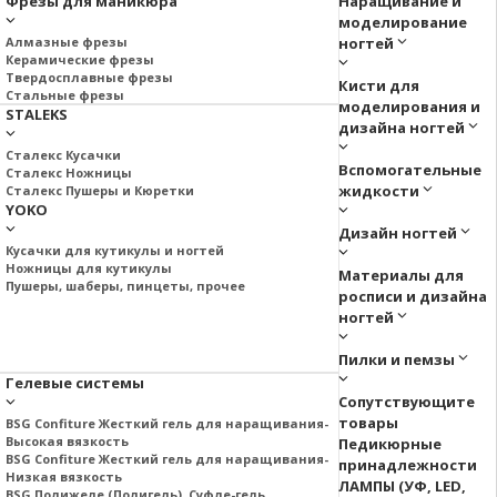
Фрезы для маникюра
Наращивание и
моделирование
Алмазные фрезы
ногтей
Керамические фрезы
Твердосплавные фрезы
Кисти для
Стальные фрезы
моделирования и
STALEKS
дизайна ногтей
Сталекс Кусачки
Вспомогательные
Сталекс Ножницы
жидкости
Сталекс Пушеры и Кюретки
YOKO
Дизайн ногтей
Кусачки для кутикулы и ногтей
Ножницы для кутикулы
Материалы для
Пушеры, шаберы, пинцеты, прочее
росписи и дизайна
ногтей
Пилки и пемзы
Гелевые системы
Сопутствующите
товары
BSG Confiture Жесткий гель для наращивания-
Высокая вязкость
Педикюрные
BSG Confiture Жесткий гель для наращивания-
принадлежности
Низкая вязкость
ЛАМПЫ (УФ, LED,
BSG Полижеле (Полигель), Суфле-гель.