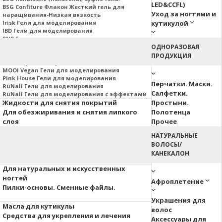
LED&CCFL)
BSG Confiture Флакон Жесткий гель для
Уход за ногтями и
наращивания-Низкая вязкость
Irisk Гели для моделирования
кутикулой
IBD Гели для моделирования
PNB Гели для моделирования
Nail Republic Гели для моделирования
ОДНОРАЗОВАЯ
MOJO Гели для моделирования
ПРОДУКЦИЯ
Гели Корейских производителей
MOOI Vegan Гели для моделирования
Pink House Гели для моделирования
Перчатки. Маски.
RuNail Гели для моделирования
Салфетки.
RuNail Гели для моделирования с эффектами
Жидкости для снятия покрытий
Простыни.
Для обезжиривания и снятия липкого
Полотенца
слоя
Прочее
НАТУРАЛЬНЫЕ
Аэропуффинг
ВОЛОСЫ/
Паутинка
КАНЕКАЛОН
Акварельные капли
Для натуральных и искусственных
ногтей
Афроплетение
Пилки-основы. Сменные файлы.
Украшения для
Масла для кутикулы
волос
Средства для укрепления и лечения
Аксессуары для