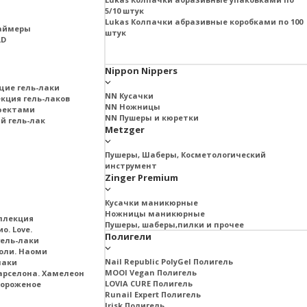
5/10 штук
Lukas Колпачки абразивные коробками по 100
раймеры
штук
LD
Nippon Nippers
щие гель-лаки
NN Кусачки
екция гель-лаков
NN Ножницы
ффектами
NN Пушеры и кюретки
й гель-лак
Metzger
Пушеры, Шаберы, Косметологический
инструмент
Zinger Premium
Кусачки маникюрные
Ножницы маникюрные
ллекция
Пушеры, шаберы,пилки и прочее
о. Love.
Полигели
ель-лаки
оли. Наоми
Nail Republic PolyGel Полигель
лаки
MOOI Vegan Полигель
арселона. Хамелеон
LOVIA CURE Полигель
Мороженое
Runail Expert Полигель
Irisk Полигель