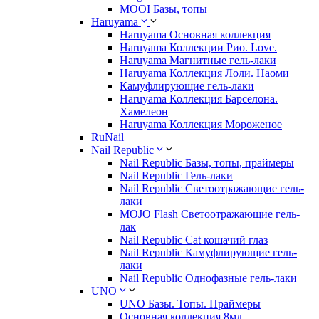
MOOI Базы, топы
Haruyama
Haruyama Основная коллекция
Haruyama Коллекции Рио. Love.
Haruyama Магнитные гель-лаки
Haruyama Коллекция Лоли. Наоми
Камуфлирующие гель-лаки
Haruyama Коллекция Барселона.
Хамелеон
Haruyama Коллекция Мороженое
RuNail
Nail Republic
Nail Republic Базы, топы, праймеры
Nail Republic Гель-лаки
Nail Republic Светоотражающие гель-
лаки
MOJO Flash Светоотражающие гель-
лак
Nail Republic Cat кошачий глаз
Nail Republic Камуфлирующие гель-
лаки
Nail Republic Однофазные гель-лаки
UNO
UNO Базы. Топы. Праймеры
Основная коллекция 8мл.