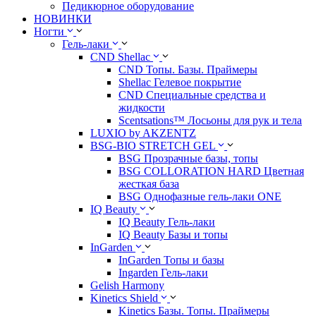
Педикюрное оборудование
НОВИНКИ
Ногти
Гель-лаки
CND Shellac
CND Топы. Базы. Праймеры
Shellac Гелевое покрытие
CND Специальные средства и
жидкости
Scentsations™ Лосьоны для рук и тела
LUXIO by AKZENTZ
BSG-BIO STRETCH GEL
BSG Прозрачные базы, топы
BSG COLLORATION HARD Цветная
жесткая база
BSG Однофазные гель-лаки ONE
IQ Beauty
IQ Beauty Гель-лаки
IQ Beauty Базы и топы
InGarden
InGarden Топы и базы
Ingarden Гель-лаки
Gelish Harmony
Kinetics Shield
Kinetics Базы. Топы. Праймеры