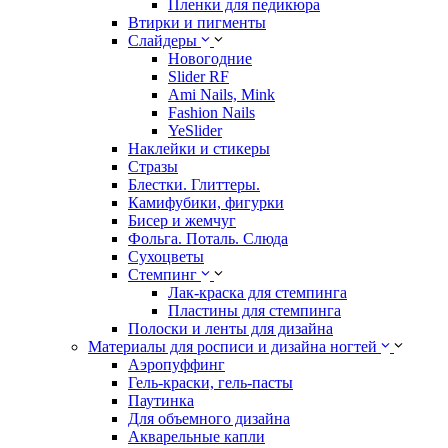
Пленки для педикюра
Втирки и пигменты
Слайдеры
Новогодние
Slider RF
Ami Nails, Mink
Fashion Nails
YeSlider
Наклейки и стикеры
Стразы
Блестки. Глиттеры.
Камифубики, фигурки
Бисер и жемчуг
Фольга. Поталь. Слюда
Сухоцветы
Стемпинг
Лак-краска для стемпинга
Пластины для стемпинга
Полоски и ленты для дизайна
Материалы для росписи и дизайна ногтей
Аэропуффинг
Гель-краски, гель-пасты
Паутинка
Для объемного дизайна
Акварельные капли