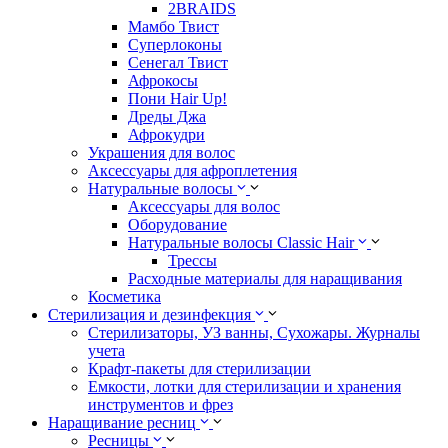
2BRAIDS
Мамбо Твист
Суперлоконы
Сенегал Твист
Афрокосы
Пони Hair Up!
Дреды Джа
Афрокудри
Украшения для волос
Аксессуары для афроплетения
Натуральные волосы
Аксессуары для волос
Оборудование
Натуральные волосы Classic Hair
Трессы
Расходные материалы для наращивания
Косметика
Стерилизация и дезинфекция
Стерилизаторы, УЗ ванны, Сухожары. Журналы
учета
Крафт-пакеты для стерилизации
Емкости, лотки для стерилизации и хранения
инструментов и фрез
Наращивание ресниц
Ресницы