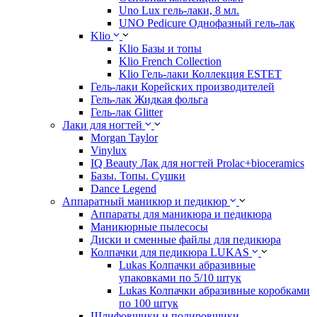
Uno Lux гель-лаки, 8 мл.
UNO Pedicure Однофазный гель-лак
Klio
Klio Базы и топы
Klio French Collection
Klio Гель-лаки Коллекция ESTET
Гель-лаки Корейских производителей
Гель-лак Жидкая фольга
Гель-лак Glitter
Лаки для ногтей
Morgan Taylor
Vinylux
IQ Beauty Лак для ногтей Prolac+bioceramics
Базы. Топы. Сушки
Dance Legend
Аппаратный маникюр и педикюр
Аппараты для маникюра и педикюра
Маникюрные пылесосы
Диски и сменные файлы для педикюра
Колпачки для педикюра LUKAS
Lukas Колпачки абразивные
упаковками по 5/10 штук
Lukas Колпачки абразивные коробками
по 100 штук
Шлифовщики и полировщики