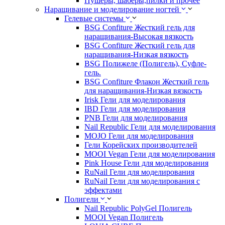
Пушеры, шаберы,пилки и прочее
Наращивание и моделирование ногтей
Гелевые системы
BSG Confiture Жесткий гель для
наращивания-Высокая вязкость
BSG Confiture Жесткий гель для
наращивания-Низкая вязкость
BSG Полижеле (Полигель), Суфле-
гель.
BSG Confiture Флакон Жесткий гель
для наращивания-Низкая вязкость
Irisk Гели для моделирования
IBD Гели для моделирования
PNB Гели для моделирования
Nail Republic Гели для моделирования
MOJO Гели для моделирования
Гели Корейских производителей
MOOI Vegan Гели для моделирования
Pink House Гели для моделирования
RuNail Гели для моделирования
RuNail Гели для моделирования с
эффектами
Полигели
Nail Republic PolyGel Полигель
MOOI Vegan Полигель