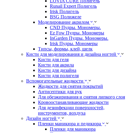
LOVIA CURE Полигель
Runail Expert Полигель
Irisk Полигель
BSG Полижеле
Моделирование акрилом
CND Пудры. Мономеры.
Ez Fow Пудры. Мономеры
InGarden Пудры. Мономеры.
Irisk Пудры. Мономеры
Типсы, формы, клей, шелк
Кисти для моделирования и дизайна ногтей
Кисти для геля
Кисти для акрила
Кисти для дизайна
Кисти для полигеля
Вспомогательные жидкости
Жидкости для снятия покрытий
Антисептики для рук
Для обезжиривания и снятия липкого слоя
Кровоостанавливающие жидкости
Для дезинфекции поверхностей,
инструментов, вохдуха
Дизайн ногтей
Пленки маникюра и педикюра
Пленки для маникюра