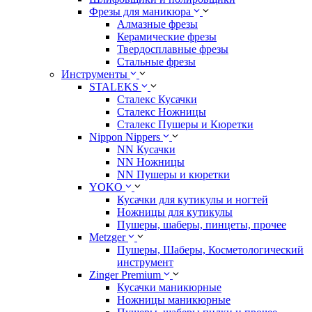
Фрезы для маникюра
Алмазные фрезы
Керамические фрезы
Твердосплавные фрезы
Стальные фрезы
Инструменты
STALEKS
Сталекс Кусачки
Сталекс Ножницы
Сталекс Пушеры и Кюретки
Nippon Nippers
NN Кусачки
NN Ножницы
NN Пушеры и кюретки
YOKO
Кусачки для кутикулы и ногтей
Ножницы для кутикулы
Пушеры, шаберы, пинцеты, прочее
Metzger
Пушеры, Шаберы, Косметологический
инструмент
Zinger Premium
Кусачки маникюрные
Ножницы маникюрные