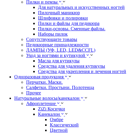
Пилки и пемзы
Для натуральных и искусственных ногтей
Пилочный маникюр
Шлифовки и полировки
Пилки и файлы для педикюра
Пилки-основы. Сменные файлы.
Наборы пилок
Сопутствующите товары
Педикюрные принадлежности
ЛАМПЫ (УФ, LED, LED&CCFL)
Уход за ногтями и кутикулой
Масла для кутикулы
Средства для удаления кутикулы
Средства для укрепления и лечения ногтей
Одноразовая продукция
Перчатки. Маски.
Салфетки. Простыни. Полотенца
Прочее
Натуральные волосы/канекалон
Афроплетение
ZiZi Косички
Канекалон
Омбре
Классический
Цветной