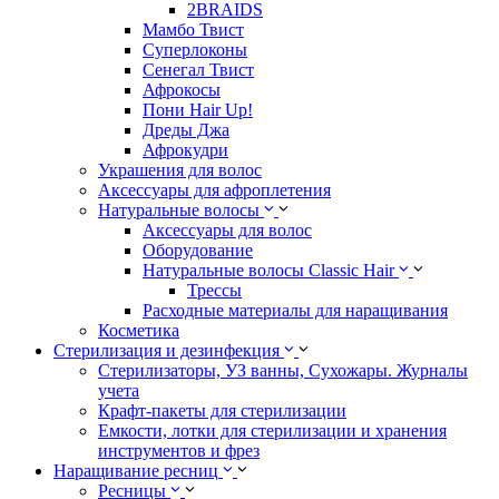
2BRAIDS
Мамбо Твист
Суперлоконы
Сенегал Твист
Афрокосы
Пони Hair Up!
Дреды Джа
Афрокудри
Украшения для волос
Аксессуары для афроплетения
Натуральные волосы
Аксессуары для волос
Оборудование
Натуральные волосы Classic Hair
Трессы
Расходные материалы для наращивания
Косметика
Стерилизация и дезинфекция
Стерилизаторы, УЗ ванны, Сухожары. Журналы
учета
Крафт-пакеты для стерилизации
Емкости, лотки для стерилизации и хранения
инструментов и фрез
Наращивание ресниц
Ресницы