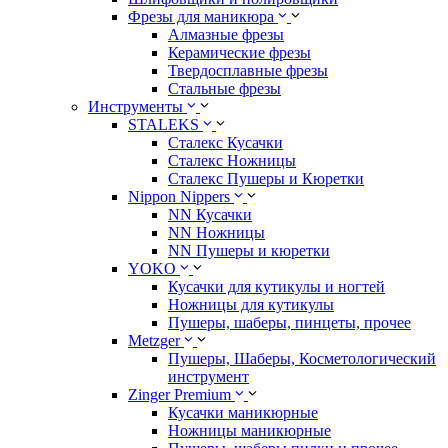
Фрезы для маникюра
Алмазные фрезы
Керамические фрезы
Твердосплавные фрезы
Стальные фрезы
Инструменты
STALEKS
Сталекс Кусачки
Сталекс Ножницы
Сталекс Пушеры и Кюретки
Nippon Nippers
NN Кусачки
NN Ножницы
NN Пушеры и кюретки
YOKO
Кусачки для кутикулы и ногтей
Ножницы для кутикулы
Пушеры, шаберы, пинцеты, прочее
Metzger
Пушеры, Шаберы, Косметологический
инструмент
Zinger Premium
Кусачки маникюрные
Ножницы маникюрные