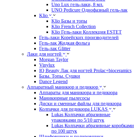
Uno Lux гель-лаки, 8 мл.
UNO Pedicure Однофазный гель-лак
Klio
Klio Базы и топы
Klio French Collection
Klio Гель-лаки Коллекция ESTET
Гель-лаки Корейских производителей
Гель-лак Жидкая фольга
Гель-лак Glitter
Лаки для ногтей
Morgan Taylor
Vinylux
IQ Beauty Лак для ногтей Prolac+bioceramics
Базы. Топы. Сушки
Dance Legend
Аппаратный маникюр и педикюр
Аппараты для маникюра и педикюра
Маникюрные пылесосы
Диски и сменные файлы для педикюра
Колпачки для педикюра LUKAS
Lukas Колпачки абразивные
упаковками по 5/10 штук
Lukas Колпачки абразивные коробками
по 100 штук
Шлифовщики и полировщики