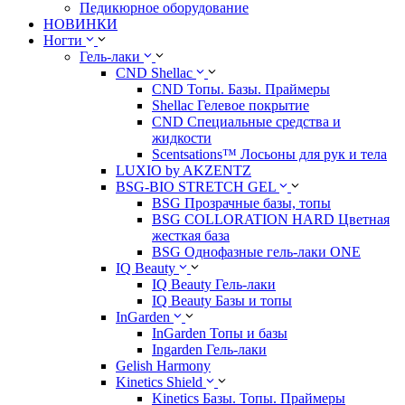
Педикюрное оборудование
НОВИНКИ
Ногти
Гель-лаки
CND Shellac
CND Топы. Базы. Праймеры
Shellac Гелевое покрытие
CND Специальные средства и
жидкости
Scentsations™ Лосьоны для рук и тела
LUXIO by AKZENTZ
BSG-BIO STRETCH GEL
BSG Прозрачные базы, топы
BSG COLLORATION HARD Цветная
жесткая база
BSG Однофазные гель-лаки ONE
IQ Beauty
IQ Beauty Гель-лаки
IQ Beauty Базы и топы
InGarden
InGarden Топы и базы
Ingarden Гель-лаки
Gelish Harmony
Kinetics Shield
Kinetics Базы. Топы. Праймеры