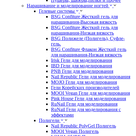
Пушеры, шаберы,пилки и прочее
Наращивание и моделирование ногтей
Гелевые системы
BSG Confiture Жесткий гель для
наращивания-Высокая вязкость
BSG Confiture Жесткий гель для
наращивания-Низкая вязкость
BSG Полижеле (Полигель), Суфле-
гель.
BSG Confiture Флакон Жесткий гель
для наращивания-Низкая вязкость
Irisk Гели для моделирования
IBD Гели для моделирования
PNB Гели для моделирования
Nail Republic Гели для моделирования
MOJO Гели для моделирования
Гели Корейских производителей
MOOI Vegan Гели для моделирования
Pink House Гели для моделирования
RuNail Гели для моделирования
RuNail Гели для моделирования с
эффектами
Полигели
Nail Republic PolyGel Полигель
MOOI Vegan Полигель