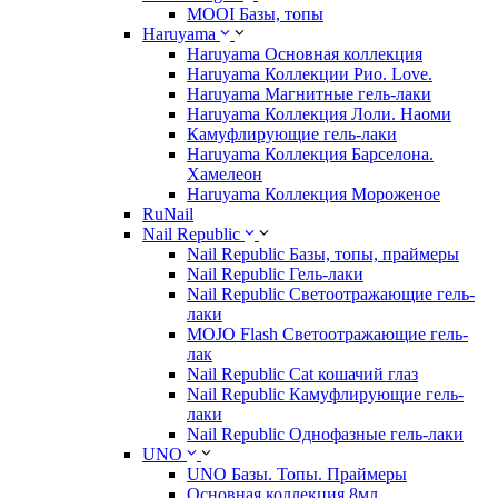
MOOI Базы, топы
Haruyama
Haruyama Основная коллекция
Haruyama Коллекции Рио. Love.
Haruyama Магнитные гель-лаки
Haruyama Коллекция Лоли. Наоми
Камуфлирующие гель-лаки
Haruyama Коллекция Барселона.
Хамелеон
Haruyama Коллекция Мороженое
RuNail
Nail Republic
Nail Republic Базы, топы, праймеры
Nail Republic Гель-лаки
Nail Republic Светоотражающие гель-
лаки
MOJO Flash Светоотражающие гель-
лак
Nail Republic Cat кошачий глаз
Nail Republic Камуфлирующие гель-
лаки
Nail Republic Однофазные гель-лаки
UNO
UNO Базы. Топы. Праймеры
Основная коллекция 8мл.