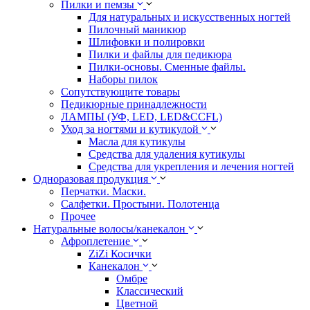
Пилки и пемзы
Для натуральных и искусственных ногтей
Пилочный маникюр
Шлифовки и полировки
Пилки и файлы для педикюра
Пилки-основы. Сменные файлы.
Наборы пилок
Сопутствующите товары
Педикюрные принадлежности
ЛАМПЫ (УФ, LED, LED&CCFL)
Уход за ногтями и кутикулой
Масла для кутикулы
Средства для удаления кутикулы
Средства для укрепления и лечения ногтей
Одноразовая продукция
Перчатки. Маски.
Салфетки. Простыни. Полотенца
Прочее
Натуральные волосы/канекалон
Афроплетение
ZiZi Косички
Канекалон
Омбре
Классический
Цветной