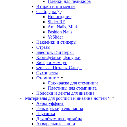
Пленки для педикюра
Втирки и пигменты
Слайдеры
Новогодние
Slider RF
Ami Nails, Mink
Fashion Nails
YeSlider
Наклейки и стикеры
Стразы
Блестки. Глиттеры.
Камифубики, фигурки
Бисер и жемчуг
Фольга. Поталь. Слюда
Сухоцветы
Стемпинг
Лак-краска для стемпинга
Пластины для стемпинга
Полоски и ленты для дизайна
Материалы для росписи и дизайна ногтей
Аэропуффинг
Гель-краски, гель-пасты
Паутинка
Для объемного дизайна
Акварельные капли