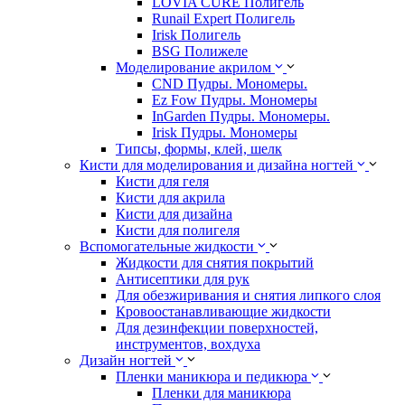
LOVIA CURE Полигель
Runail Expert Полигель
Irisk Полигель
BSG Полижеле
Моделирование акрилом
CND Пудры. Мономеры.
Ez Fow Пудры. Мономеры
InGarden Пудры. Мономеры.
Irisk Пудры. Мономеры
Типсы, формы, клей, шелк
Кисти для моделирования и дизайна ногтей
Кисти для геля
Кисти для акрила
Кисти для дизайна
Кисти для полигеля
Вспомогательные жидкости
Жидкости для снятия покрытий
Антисептики для рук
Для обезжиривания и снятия липкого слоя
Кровоостанавливающие жидкости
Для дезинфекции поверхностей,
инструментов, вохдуха
Дизайн ногтей
Пленки маникюра и педикюра
Пленки для маникюра