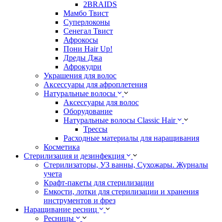
2BRAIDS
Мамбо Твист
Суперлоконы
Сенегал Твист
Афрокосы
Пони Hair Up!
Дреды Джа
Афрокудри
Украшения для волос
Аксессуары для афроплетения
Натуральные волосы
Аксессуары для волос
Оборудование
Натуральные волосы Classic Hair
Трессы
Расходные материалы для наращивания
Косметика
Стерилизация и дезинфекция
Стерилизаторы, УЗ ванны, Сухожары. Журналы
учета
Крафт-пакеты для стерилизации
Емкости, лотки для стерилизации и хранения
инструментов и фрез
Наращивание ресниц
Ресницы