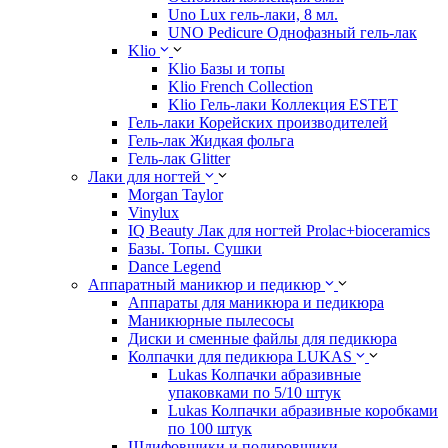
Uno Lux гель-лаки, 8 мл.
UNO Pedicure Однофазный гель-лак
Klio
Klio Базы и топы
Klio French Collection
Klio Гель-лаки Коллекция ESTET
Гель-лаки Корейских производителей
Гель-лак Жидкая фольга
Гель-лак Glitter
Лаки для ногтей
Morgan Taylor
Vinylux
IQ Beauty Лак для ногтей Prolac+bioceramics
Базы. Топы. Сушки
Dance Legend
Аппаратный маникюр и педикюр
Аппараты для маникюра и педикюра
Маникюрные пылесосы
Диски и сменные файлы для педикюра
Колпачки для педикюра LUKAS
Lukas Колпачки абразивные
упаковками по 5/10 штук
Lukas Колпачки абразивные коробками
по 100 штук
Шлифовщики и полировщики