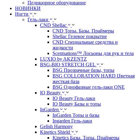
Педикюрное оборудование
НОВИНКИ
Ногти
Гель-лаки
CND Shellac
CND Топы. Базы. Праймеры
Shellac Гелевое покрытие
CND Специальные средства и
жидкости
Scentsations™ Лосьоны для рук и тела
LUXIO by AKZENTZ
BSG-BIO STRETCH GEL
BSG Прозрачные базы, топы
BSG COLLORATION HARD Цветная
жесткая база
BSG Однофазные гель-лаки ONE
IQ Beauty
IQ Beauty Гель-лаки
IQ Beauty Базы и топы
InGarden
InGarden Топы и базы
Ingarden Гель-лаки
Gelish Harmony
Kinetics Shield
Kinetics Базы. Топы. Праймеры