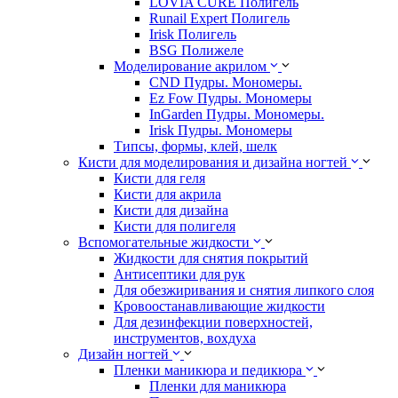
LOVIA CURE Полигель
Runail Expert Полигель
Irisk Полигель
BSG Полижеле
Моделирование акрилом
CND Пудры. Мономеры.
Ez Fow Пудры. Мономеры
InGarden Пудры. Мономеры.
Irisk Пудры. Мономеры
Типсы, формы, клей, шелк
Кисти для моделирования и дизайна ногтей
Кисти для геля
Кисти для акрила
Кисти для дизайна
Кисти для полигеля
Вспомогательные жидкости
Жидкости для снятия покрытий
Антисептики для рук
Для обезжиривания и снятия липкого слоя
Кровоостанавливающие жидкости
Для дезинфекции поверхностей,
инструментов, вохдуха
Дизайн ногтей
Пленки маникюра и педикюра
Пленки для маникюра