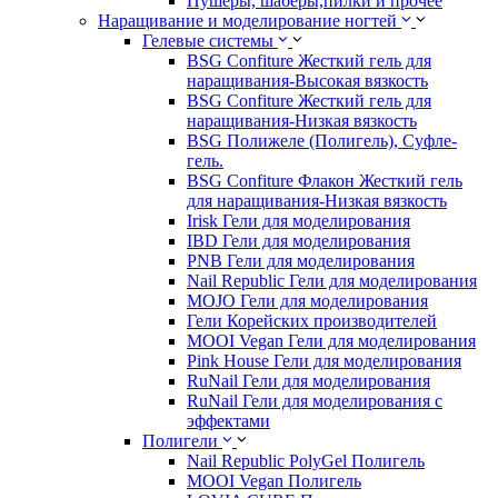
Пушеры, шаберы,пилки и прочее
Наращивание и моделирование ногтей
Гелевые системы
BSG Confiture Жесткий гель для
наращивания-Высокая вязкость
BSG Confiture Жесткий гель для
наращивания-Низкая вязкость
BSG Полижеле (Полигель), Суфле-
гель.
BSG Confiture Флакон Жесткий гель
для наращивания-Низкая вязкость
Irisk Гели для моделирования
IBD Гели для моделирования
PNB Гели для моделирования
Nail Republic Гели для моделирования
MOJO Гели для моделирования
Гели Корейских производителей
MOOI Vegan Гели для моделирования
Pink House Гели для моделирования
RuNail Гели для моделирования
RuNail Гели для моделирования с
эффектами
Полигели
Nail Republic PolyGel Полигель
MOOI Vegan Полигель