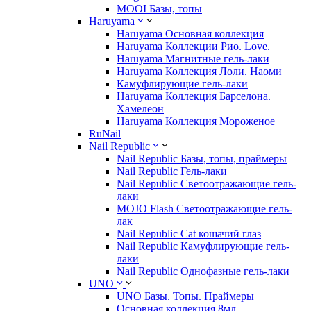
MOOI Базы, топы
Haruyama
Haruyama Основная коллекция
Haruyama Коллекции Рио. Love.
Haruyama Магнитные гель-лаки
Haruyama Коллекция Лоли. Наоми
Камуфлирующие гель-лаки
Haruyama Коллекция Барселона.
Хамелеон
Haruyama Коллекция Мороженое
RuNail
Nail Republic
Nail Republic Базы, топы, праймеры
Nail Republic Гель-лаки
Nail Republic Светоотражающие гель-
лаки
MOJO Flash Светоотражающие гель-
лак
Nail Republic Cat кошачий глаз
Nail Republic Камуфлирующие гель-
лаки
Nail Republic Однофазные гель-лаки
UNO
UNO Базы. Топы. Праймеры
Основная коллекция 8мл.