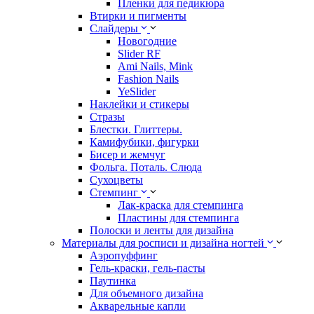
Пленки для педикюра
Втирки и пигменты
Слайдеры
Новогодние
Slider RF
Ami Nails, Mink
Fashion Nails
YeSlider
Наклейки и стикеры
Стразы
Блестки. Глиттеры.
Камифубики, фигурки
Бисер и жемчуг
Фольга. Поталь. Слюда
Сухоцветы
Стемпинг
Лак-краска для стемпинга
Пластины для стемпинга
Полоски и ленты для дизайна
Материалы для росписи и дизайна ногтей
Аэропуффинг
Гель-краски, гель-пасты
Паутинка
Для объемного дизайна
Акварельные капли