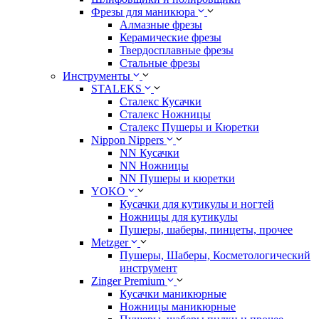
Фрезы для маникюра
Алмазные фрезы
Керамические фрезы
Твердосплавные фрезы
Стальные фрезы
Инструменты
STALEKS
Сталекс Кусачки
Сталекс Ножницы
Сталекс Пушеры и Кюретки
Nippon Nippers
NN Кусачки
NN Ножницы
NN Пушеры и кюретки
YOKO
Кусачки для кутикулы и ногтей
Ножницы для кутикулы
Пушеры, шаберы, пинцеты, прочее
Metzger
Пушеры, Шаберы, Косметологический
инструмент
Zinger Premium
Кусачки маникюрные
Ножницы маникюрные