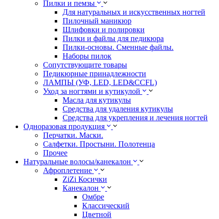
Пилки и пемзы
Для натуральных и искусственных ногтей
Пилочный маникюр
Шлифовки и полировки
Пилки и файлы для педикюра
Пилки-основы. Сменные файлы.
Наборы пилок
Сопутствующите товары
Педикюрные принадлежности
ЛАМПЫ (УФ, LED, LED&CCFL)
Уход за ногтями и кутикулой
Масла для кутикулы
Средства для удаления кутикулы
Средства для укрепления и лечения ногтей
Одноразовая продукция
Перчатки. Маски.
Салфетки. Простыни. Полотенца
Прочее
Натуральные волосы/канекалон
Афроплетение
ZiZi Косички
Канекалон
Омбре
Классический
Цветной