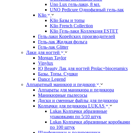
Uno Lux гель-лаки, 8 мл.
UNO Pedicure Однофазный гель-лак
Klio
Klio Базы и топы
Klio French Collection
Klio Гель-лаки Коллекция ESTET
Гель-лаки Корейских производителей
Гель-лак Жидкая фольга
Гель-лак Glitter
Лаки для ногтей
Morgan Taylor
Vinylux
IQ Beauty Лак для ногтей Prolac+bioceramics
Базы. Топы. Сушки
Dance Legend
Аппаратный маникюр и педикюр
Аппараты для маникюра и педикюра
Маникюрные пылесосы
Диски и сменные файлы для педикюра
Колпачки для педикюра LUKAS
Lukas Колпачки абразивные
упаковками по 5/10 штук
Lukas Колпачки абразивные коробками
по 100 штук
Шлифовщики и полировщики