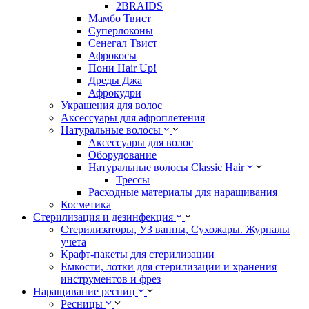
2BRAIDS
Мамбо Твист
Суперлоконы
Сенегал Твист
Афрокосы
Пони Hair Up!
Дреды Джа
Афрокудри
Украшения для волос
Аксессуары для афроплетения
Натуральные волосы
Аксессуары для волос
Оборудование
Натуральные волосы Classic Hair
Трессы
Расходные материалы для наращивания
Косметика
Стерилизация и дезинфекция
Стерилизаторы, УЗ ванны, Сухожары. Журналы
учета
Крафт-пакеты для стерилизации
Емкости, лотки для стерилизации и хранения
инструментов и фрез
Наращивание ресниц
Ресницы