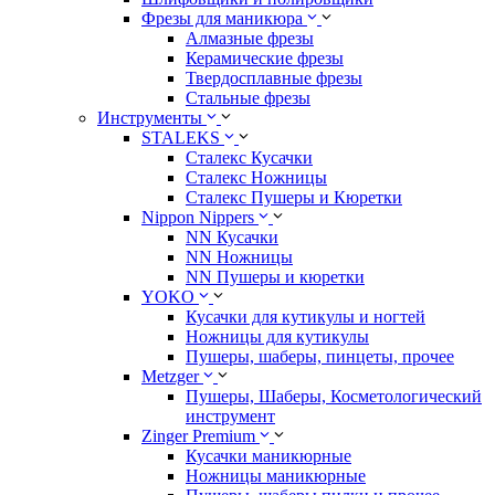
Фрезы для маникюра
Алмазные фрезы
Керамические фрезы
Твердосплавные фрезы
Стальные фрезы
Инструменты
STALEKS
Сталекс Кусачки
Сталекс Ножницы
Сталекс Пушеры и Кюретки
Nippon Nippers
NN Кусачки
NN Ножницы
NN Пушеры и кюретки
YOKO
Кусачки для кутикулы и ногтей
Ножницы для кутикулы
Пушеры, шаберы, пинцеты, прочее
Metzger
Пушеры, Шаберы, Косметологический
инструмент
Zinger Premium
Кусачки маникюрные
Ножницы маникюрные