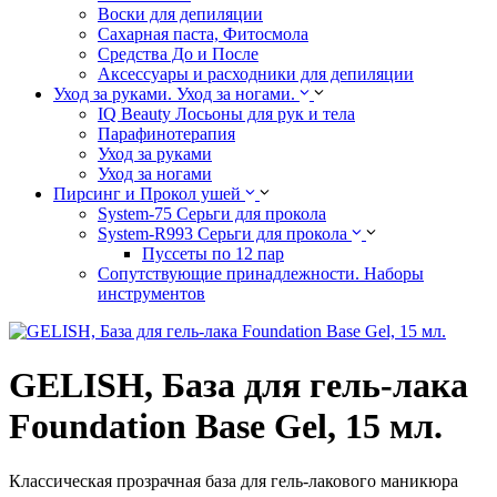
Воски для депиляции
Сахарная паста, Фитосмола
Средства До и После
Аксессуары и расходники для депиляции
Уход за руками. Уход за ногами.
IQ Beauty Лосьоны для рук и тела
Парафинотерапия
Уход за руками
Уход за ногами
Пирсинг и Прокол ушей
System-75 Серьги для прокола
System-R993 Серьги для прокола
Пуссеты по 12 пар
Cопутствующие принадлежности. Наборы
инструментов
GELISH, База для гель-лака
Foundation Base Gel, 15 мл.
Классическая прозрачная база для гель-лакового маникюра