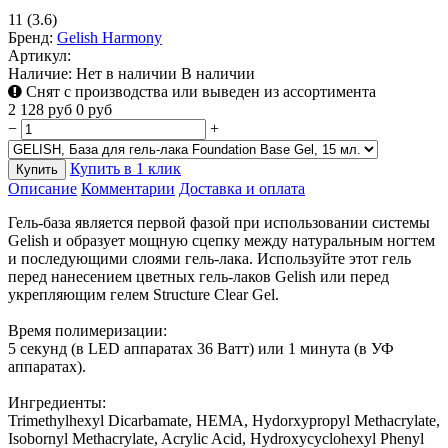
11
(3.6)
Бренд:
Gelish Harmony
Артикул:
Наличие:
Нет в наличии
В наличии
Снят с производства или выведен из ассортимента
2 128
руб
0
руб
−
+
Купить в 1 клик
Купить
Описание
Комментарии
Доставка и оплата
Гель-база является первой фазой при использовании системы
Gelish и образует мощную сцепку между натуральным ногтем
и последующими слоями гель-лака. Используйте этот гель
перед нанесением цветных гель-лаков Gelish или перед
укрепляющим гелем Structure Clear Gel.
Время полимеризации:
5 секунд (в LED аппаратах 36 Ватт) или 1 минута (в УФ
аппаратах).
Ингредиенты:
Trimethylhexyl Dicarbamate, HEMA, Hydorxypropyl Methacrylate,
Isobornyl Methacrylate, Acrylic Acid, Hydroxycyclohexyl Phenyl