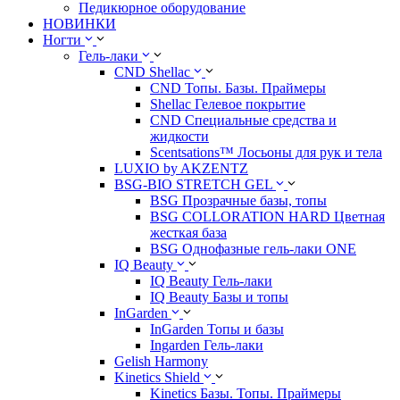
Педикюрное оборудование
НОВИНКИ
Ногти
Гель-лаки
CND Shellac
CND Топы. Базы. Праймеры
Shellac Гелевое покрытие
CND Специальные средства и
жидкости
Scentsations™ Лосьоны для рук и тела
LUXIO by AKZENTZ
BSG-BIO STRETCH GEL
BSG Прозрачные базы, топы
BSG COLLORATION HARD Цветная
жесткая база
BSG Однофазные гель-лаки ONE
IQ Beauty
IQ Beauty Гель-лаки
IQ Beauty Базы и топы
InGarden
InGarden Топы и базы
Ingarden Гель-лаки
Gelish Harmony
Kinetics Shield
Kinetics Базы. Топы. Праймеры