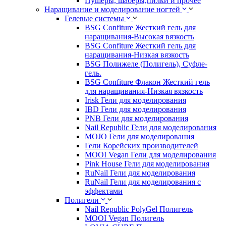
Пушеры, шаберы,пилки и прочее
Наращивание и моделирование ногтей
Гелевые системы
BSG Confiture Жесткий гель для
наращивания-Высокая вязкость
BSG Confiture Жесткий гель для
наращивания-Низкая вязкость
BSG Полижеле (Полигель), Суфле-
гель.
BSG Confiture Флакон Жесткий гель
для наращивания-Низкая вязкость
Irisk Гели для моделирования
IBD Гели для моделирования
PNB Гели для моделирования
Nail Republic Гели для моделирования
MOJO Гели для моделирования
Гели Корейских производителей
MOOI Vegan Гели для моделирования
Pink House Гели для моделирования
RuNail Гели для моделирования
RuNail Гели для моделирования с
эффектами
Полигели
Nail Republic PolyGel Полигель
MOOI Vegan Полигель