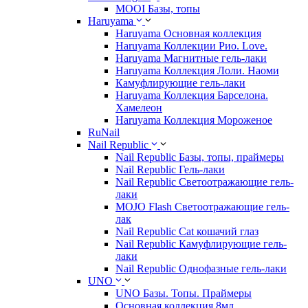
MOOI Базы, топы
Haruyama
Haruyama Основная коллекция
Haruyama Коллекции Рио. Love.
Haruyama Магнитные гель-лаки
Haruyama Коллекция Лоли. Наоми
Камуфлирующие гель-лаки
Haruyama Коллекция Барселона.
Хамелеон
Haruyama Коллекция Мороженое
RuNail
Nail Republic
Nail Republic Базы, топы, праймеры
Nail Republic Гель-лаки
Nail Republic Светоотражающие гель-
лаки
MOJO Flash Светоотражающие гель-
лак
Nail Republic Cat кошачий глаз
Nail Republic Камуфлирующие гель-
лаки
Nail Republic Однофазные гель-лаки
UNO
UNO Базы. Топы. Праймеры
Основная коллекция 8мл.