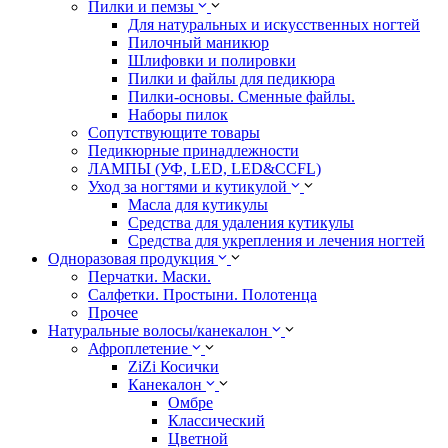
Пилки и пемзы
Для натуральных и искусственных ногтей
Пилочный маникюр
Шлифовки и полировки
Пилки и файлы для педикюра
Пилки-основы. Сменные файлы.
Наборы пилок
Сопутствующите товары
Педикюрные принадлежности
ЛАМПЫ (УФ, LED, LED&CCFL)
Уход за ногтями и кутикулой
Масла для кутикулы
Средства для удаления кутикулы
Средства для укрепления и лечения ногтей
Одноразовая продукция
Перчатки. Маски.
Салфетки. Простыни. Полотенца
Прочее
Натуральные волосы/канекалон
Афроплетение
ZiZi Косички
Канекалон
Омбре
Классический
Цветной