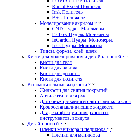
LOVIA CURE Полигель
Runail Expert Полигель
Irisk Полигель
BSG Полижеле
Моделирование акрилом
CND Пудры. Мономеры.
Ez Fow Пудры. Мономеры
InGarden Пудры. Мономеры.
Irisk Пудры. Мономеры
Типсы, формы, клей, шелк
Кисти для моделирования и дизайна ногтей
Кисти для геля
Кисти для акрила
Кисти для дизайна
Кисти для полигеля
Вспомогательные жидкости
Жидкости для снятия покрытий
Антисептики для рук
Для обезжиривания и снятия липкого слоя
Кровоостанавливающие жидкости
Для дезинфекции поверхностей,
инструментов, вохдуха
Дизайн ногтей
Пленки маникюра и педикюра
Пленки для маникюра