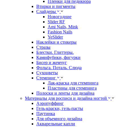
Пленки для педикюра
Втирки и пигменты
Слайдеры
Новогодние
Slider RF
Ami Nails, Mink
Fashion Nails
YeSlider
Наклейки и стикеры
Стразы
Блестки. Глиттеры.
Камифубики, фигурки
Бисер и жемчуг
Фольга. Поталь. Слюда
Сухоцветы
Стемпинг
Лак-краска для стемпинга
Пластины для стемпинга
Полоски и ленты для дизайна
Материалы для росписи и дизайна ногтей
Аэропуффинг
Гель-краски, гель-пасты
Паутинка
Для объемного дизайна
Акварельные капли