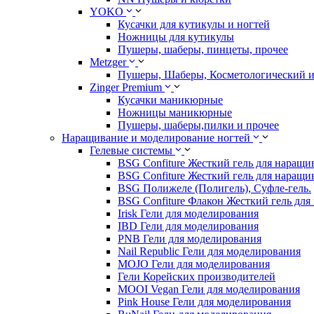
YOKO
Кусачки для кутикулы и ногтей
Ножницы для кутикулы
Пушеры, шаберы, пинцеты, прочее
Metzger
Пушеры, Шаберы, Косметологический 
Zinger Premium
Кусачки маникюрные
Ножницы маникюрные
Пушеры, шаберы,пилки и прочее
Наращивание и моделирование ногтей
Гелевые системы
BSG Confiture Жесткий гель для наращи
BSG Confiture Жесткий гель для наращи
BSG Полижеле (Полигель), Суфле-гель.
BSG Confiture Флакон Жесткий гель для
Irisk Гели для моделирования
IBD Гели для моделирования
PNB Гели для моделирования
Nail Republic Гели для моделирования
MOJO Гели для моделирования
Гели Корейских производителей
MOOI Vegan Гели для моделирования
Pink House Гели для моделирования