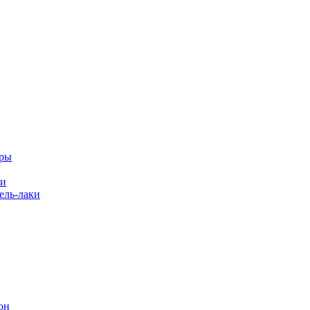
еры
ки
ль-лаки
он