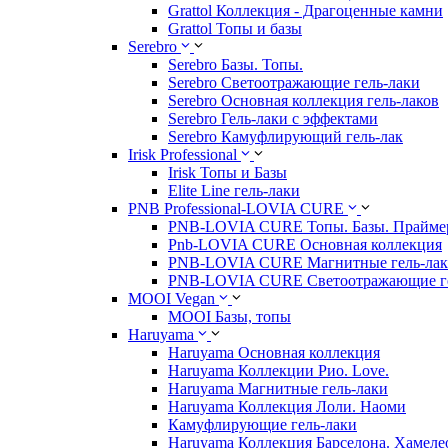
Grattol Коллекция - Драгоценные камни
Grattol Топы и базы
Serebro
Serebro Базы. Топы.
Serebro Светоотражающие гель-лаки
Serebro Основная коллекция гель-лаков
Serebro Гель-лаки с эффектами
Serebro Камуфлирующий гель-лак
Irisk Professional
Irisk Топы и Базы
Elite Line гель-лаки
PNB Professional-LOVIA CURE
PNB-LOVIA CURE Топы. Базы. Прайм
Pnb-LOVIA CURE Основная коллекция
PNB-LOVIA CURE Магнитные гель-ла
PNB-LOVIA CURE Cветоотражающие ге
MOOI Vegan
MOOI Базы, топы
Haruyama
Haruyama Основная коллекция
Haruyama Коллекции Рио. Love.
Haruyama Магнитные гель-лаки
Haruyama Коллекция Лоли. Наоми
Камуфлирующие гель-лаки
Haruyama Коллекция Барселона. Хамеле