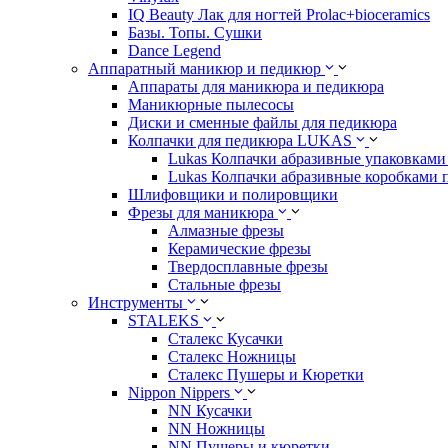
IQ Beauty Лак для ногтей Prolac+bioceramics
Базы. Топы. Сушки
Dance Legend
Аппаратный маникюр и педикюр
Аппараты для маникюра и педикюра
Маникюрные пылесосы
Диски и сменные файлы для педикюра
Колпачки для педикюра LUKAS
Lukas Колпачки абразивные упаковками 
Lukas Колпачки абразивные коробками 
Шлифовщики и полировщики
Фрезы для маникюра
Алмазные фрезы
Керамические фрезы
Твердосплавные фрезы
Стальные фрезы
Инструменты
STALEKS
Сталекс Кусачки
Сталекс Ножницы
Сталекс Пушеры и Кюретки
Nippon Nippers
NN Кусачки
NN Ножницы
NN Пушеры и кюретки