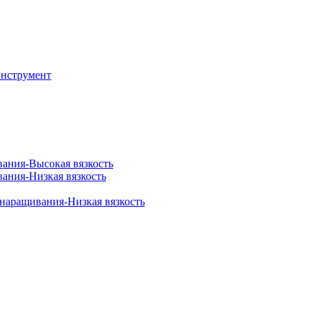
инструмент
вания-Высокая вязкость
вания-Низкая вязкость
 наращивания-Низкая вязкость