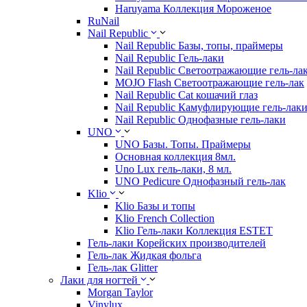
Haruyama Коллекция Мороженое
RuNail
Nail Republic
Nail Republic Базы, топы, праймеры
Nail Republic Гель-лаки
Nail Republic Светоотражающие гель-ла
MOJO Flash Светоотражающие гель-лак
Nail Republic Cat кошачий глаз
Nail Republic Камуфлирующие гель-лак
Nail Republic Однофазные гель-лаки
UNO
UNO Базы. Топы. Праймеры
Основная коллекция 8мл.
Uno Lux гель-лаки, 8 мл.
UNO Pedicure Однофазный гель-лак
Klio
Klio Базы и топы
Klio French Collection
Klio Гель-лаки Коллекция ESTET
Гель-лаки Корейских производителей
Гель-лак Жидкая фольга
Гель-лак Glitter
Лаки для ногтей
Morgan Taylor
Vinylux