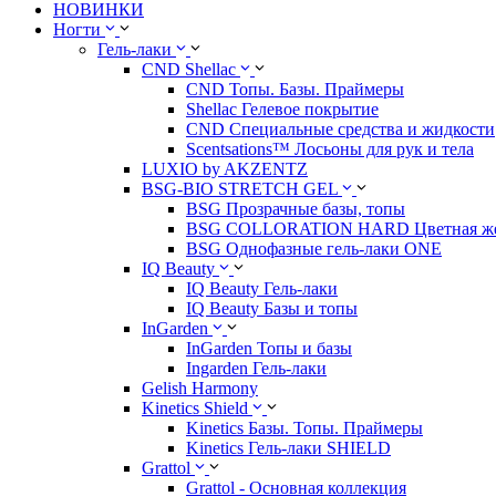
НОВИНКИ
Ногти
Гель-лаки
CND Shellac
CND Топы. Базы. Праймеры
Shellac Гелевое покрытие
CND Специальные средства и жидкости
Scentsations™ Лосьоны для рук и тела
LUXIO by AKZENTZ
BSG-BIO STRETCH GEL
BSG Прозрачные базы, топы
BSG COLLORATION HARD Цветная жес
BSG Однофазные гель-лаки ONE
IQ Beauty
IQ Beauty Гель-лаки
IQ Beauty Базы и топы
InGarden
InGarden Топы и базы
Ingarden Гель-лаки
Gelish Harmony
Kinetics Shield
Kinetics Базы. Топы. Праймеры
Kinetics Гель-лаки SHIELD
Grattol
Grattol - Oснoвнaя коллекция