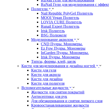
RuNail Гели для моделирования
RuNail Гели для моделирования с эффек
Полигели
Nail Republic PolyGel Полигель
MOOI Vegan Полигель
LOVIA CURE Полигель
Runail Expert Полигель
Irisk Полигель
BSG Полижеле
Моделирование акрилом
CND Пудры. Мономеры.
Ez Fow Пудры. Мономеры
InGarden Пудры. Мономеры.
Irisk Пудры. Мономеры
Типсы, формы, клей, шелк
Кисти для моделирования и дизайна ногтей
Кисти для геля
Кисти для акрила
Кисти для дизайна
Кисти для полигеля
Вспомогательные жидкости
Жидкости для снятия покрытий
Антисептики для рук
Для обезжиривания и снятия липкого слоя
Кровоостанавливающие жидкости