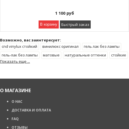
1 100
руб
Быстрый заказ
В корзину
Возможно, вас заинтересует:
cnd vinylux стойкий
винилюкс оригинал
гель лак без лампы
гель-лак без лампы
матовые
натуральные оттенки
стойкие
Показать еще ...
стойкий обычный лак
укрепление для натуральных ногтей
яркий
О МАГАЗИНЕ
О НАС
ДОСТАВКА И ОПЛАТА
FAQ
ОТЗЫВЫ