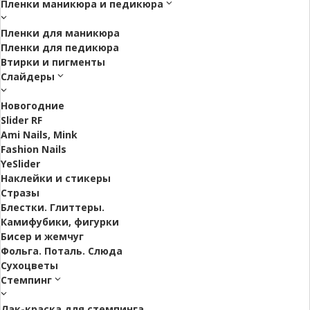
Пленки маникюра и педикюра
Пленки для маникюра
Пленки для педикюра
Втирки и пигменты
Слайдеры
Новогодние
Slider RF
Ami Nails, Mink
Fashion Nails
YeSlider
Наклейки и стикеры
Стразы
Блестки. Глиттеры.
Камифубики, фигурки
Бисер и жемчуг
Фольга. Поталь. Слюда
Сухоцветы
Стемпинг
Лак-краска для стемпинга