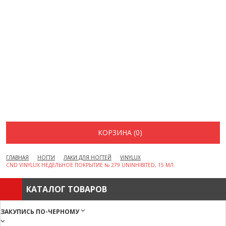
ВОПРОСЫ И ОТВЕТЫ
КАК ОФОРМИТЬ ЗАКАЗ
БРЕНДЫ
ОТЗЫВЫ
КОНТАКТЫ
КОРЗИНА (0)
ГЛАВНАЯ
НОГТИ
ЛАКИ ДЛЯ НОГТЕЙ
VINYLUX
CND VINYLUX НЕДЕЛЬНОЕ ПОКРЫТИЕ № 279 UNINHIBITED, 15 МЛ.
КАТАЛОГ ТОВАРОВ
ЗАКУПИСЬ ПО-ЧЕРНОМУ