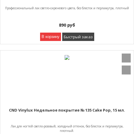
Профессиональный лак светло-сиреневого цвета, без блесток и перламутра, плотный
890
руб
Быстрый заказ
В корзину
CND Vinylux Недельное покрытие № 135 Cake Pop, 15 мл.
Лак для ногтей светло-розовый, холодный оттенок, без блесток и перламутра,
плотный.