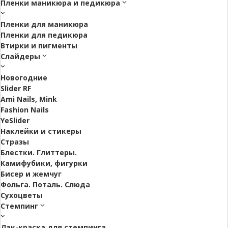
Пленки маникюра и педикюра
Пленки для маникюра
Пленки для педикюра
Втирки и пигменты
Слайдеры
Новогодние
Slider RF
Ami Nails, Mink
Fashion Nails
YeSlider
Наклейки и стикеры
Стразы
Блестки. Глиттеры.
Камифубики, фигурки
Бисер и жемчуг
Фольга. Поталь. Слюда
Сухоцветы
Стемпинг
Лак-краска для стемпинга