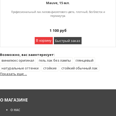
Mauve, 15 мл.
Профессиональный лак лилово-фиолетового цвета, плотный, без блесток и
перламутра.
1 100
руб
Быстрый заказ
В корзину
Возможно, вас заинтересует:
винилюкс оригинал
гель лак без лампы
глянцевый
натуральные оттенки
стойкие
стойкий обычный лак
Показать еще ...
укрепление для натуральных ногтей
яркий
О МАГАЗИНЕ
О НАС